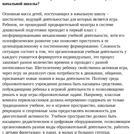
начальной школы?
Основная масса детей, поступающих в начальную школу –
шестилетки, ведущей деятельностью для которых является игра.
Ребенок, не прошедший предварительной муштры в системе
дошкольной подготовки приходит в первый класс с
несформированными механизмами учебной деятельности, хотя его
психофизическое развитие уже позволяет приступить к ее
целенаправленному и постепенному формированию. Сложность
ситуации состоит в том, что организованная учебная деятельность у
каждого учащегося формируется индивидуально, это процесс
занимает разное количество времени и проходит с разной
интенсивностью. Шестилетнему ребенку свойственна активная игра,
через игру он реализует свои потребности в движении, общении,
присваивает новые знания и виды деятельности. Поэтому среда
образовательного учреждения должна быть насыщена средствами,
побуждающими ребенка к игровой деятельности и позволяющими
решать в ходе игры образовательные задачи. Например, классная
комната первоклассников должна непременно содержать не только
традиционное учебное, но и игровое пространство, школьные
рекреации и спортивные залы предоставлять возможность для
двигательной активности. Учебное пространство должно быть
насыщено дидактическим и цифровым оборудованием, позволяющим
организовывать разные виды образовательной деятельности, работать
с детьми фронтально, в парах, в малых и больших группах.