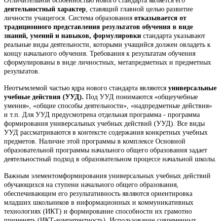
Отличительной особенностью нового стандарта является его
деятельностный характер
, ставящий главной целью развитие
личности учащегося. Система образования
отказывается от
традиционного представления результатов обучения в виде
знаний, умений и навыков, формулировки
стандарта указывают
реальные виды деятельности, которыми учащийся должен овладеть к
концу начального обучения. Требования к результатам обучения
сформулированы в виде личностных, метапредметных и предметных
результатов.
Неотъемлемой частью ядра нового стандарта являются
универсальные
учебные действия (УУД).
Под УУД понимаются «общеучебные
умения», «общие способы деятельности», «надпредметные действия»
и т.п. Для УУД предусмотрена отдельная программа - программа
формирования универсальных учебных действий (УУД). Все виды
УУД рассматриваются в контексте содержания конкретных учебных
предметов. Наличие этой программы в комплексе Основной
образовательной программы начального общего образования задает
деятельностный подход в образовательном процессе начальной школы.
Важным элементомформирования универсальных учебных действий
обучающихся на ступени начального общего образования,
обеспечивающим его результативность являются ориентировка
младших школьников в информационных и коммуникативных
технологиях (ИКТ) и формирование способности их грамотно
применять (ИКТ-компетентность). Использование современных