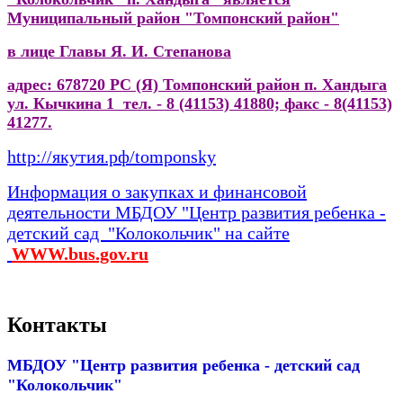
Муниципальный район "Томпонский район"
в лице Главы Я. И. Степанова
адрес: 678720 РС (Я) Томпонский район п. Хандыга
ул. Кычкина 1
тел. - 8 (41153) 41880; факс - 8(41153)
41277.
http://якутия.рф/tomponsky
Информация о закупках и финансовой
деятельности МБДОУ "Центр развития ребенка -
детский сад "Колокольчик" на сайте
WWW.bus.gov.ru
Контакты
МБДОУ "Центр развития ребенка - детский сад
"Колокольчик"