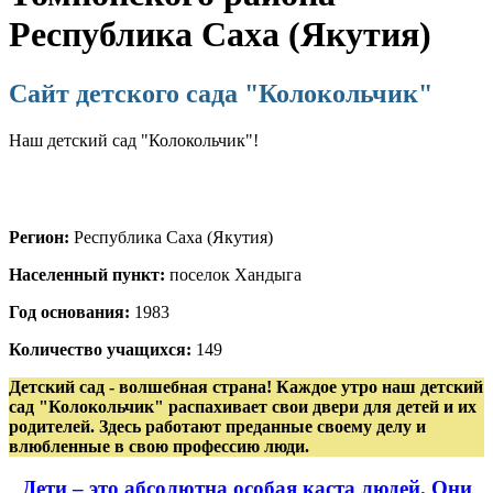
Республика Саха (Якутия)
Сайт детского сада "Колокольчик"
Наш детский сад "Колокольчик"!
Регион:
Республика Саха (Якутия)
Населенный пункт:
поселок Хандыга
Год основания:
1983
Количество учащихся:
149
Детский сад - волшебная страна! Каждое утро наш детский
сад "Колокольчик" распахивает свои двери для детей и их
родителей. Здесь работают преданные своему делу и
влюбленные в свою профессию люди.
Дети – это абсолютна особая каста людей. Они