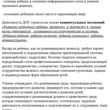
- помощь ребенку в освоении информационного поля и умению
принимать решение;
- осознание ребенком своего места в окружающем мире.
Деятельность ДОУ строится на основе
концептуальных положений
:
«Развитие свободного ребенка, активного к творчеству в разных
видах деятельности, основанного на сотрудничестве в системах:
«Ребенок-ребенок; ребенок-родитель; ребенок-специалист; ребенок-
администрация».
Взгляд на ребенка, как на развивающуюся личность, требует научно
обоснованной и определенным образом ориентированной системы
взаимодействия с педагогами. Поэтому педагоги опираются на
определенный стиль профессионального поведения, предполагающий
диалог, сотрудничество, сотворчество. Одним из важнейших условий
сотрудничества являлись оптимальные сочетания групповых, парных
и индивидуальных форм образования детей.
Ученые утверждают, что развивающая среда, окружающая ребенка,
предопределяет его развитие, формирует его, поэтому в нашем саду
созданы все условия для воспитания и развития детей,
оздоравливающая и развивающая духовно и нравственно среда,
которая стимулирует познавательную, эстетическую, трудовую
деятельность воспитанников и подготавливает их к следующему этапу
жизни.