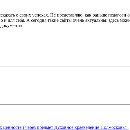
сказать о своих успехах. Не представляю, как раньше педагоги 
но и для себя. А сегодня такие сайты очень актуальны: здесь м
 документы.
Статья на тему "Формирование духовно – нравственных ценностей через предмет Духовное краеведение Подмосковья"