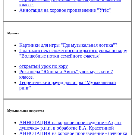
классе.
Аннотация на хоровое произведение "Утёс"
Музыка
Картинки для игры "Где музыкальная логика"?
План-конспект сюжетного открытого урока по хору
"Волшебные нотки семейного счастья"
открытый урок по хору
Рок-опера "Юнона и Авось" урок музыки в 7
классе.
Теоретический раунд для игры "Музыкальный
ринг"
Музыкальное искусство
АННОТАЦИЯ на хоровое произведение «Ах, ты
душечка» р.н.п. в обработке Е.А. Красотиной
АННОТАЦИЯ на хоровое произведение «Девчонка