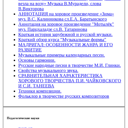
везла на возу» Музыка В.Мурадели, слова
В.Викторова
АННОТАЦИЯ на хоровое произведение «Зима»
муз. В.С. Калинникова сл.Е.А. Баратынского
Аннотация на хоровое произведение "Мотылёк"
муз. Парцхаладзе сл.В. Татаринова
Краткая история зарубежной и русской музыки.
Краткий обзор курса "Музыкальные формы"
МАДРИГАЛ: ОСОБЕННОСТИ ЖАНРА И ЕГО
РАЗВИТИЕ
Музыкальные примеры календарных песен.
Основы гармонии.
Русские народные песни в творчестве М.И. Глинки.
Свойства музыкального звука.
СРАВНИТЕЛЬНАЯ ХАРАКТЕРИСТИКА
ХОРОВОГО ТВОРЧЕСТВА П.И. ЧАЙКОВСКОГО
И С.И. ТАНЕЕВА
Техники композиции.
Фольклор в творчестве русских композиторов
Педагогические науки