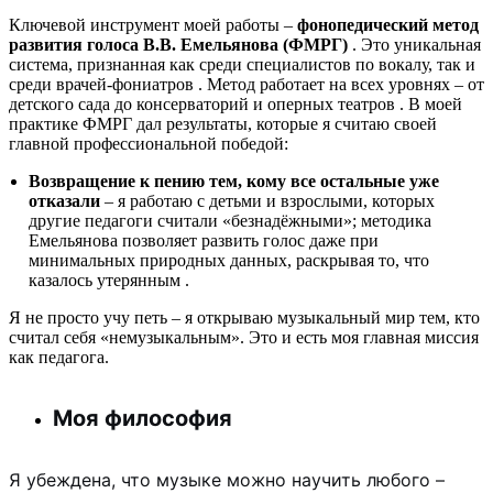
Ключевой инструмент моей работы –
фонопедический метод
развития голоса В.В. Емельянова (ФМРГ)
. Это уникальная
система, признанная как среди специалистов по вокалу, так и
среди врачей-фониатров
. Метод работает на всех уровнях – от
детского сада до консерваторий и оперных театров
. В моей
практике ФМРГ дал результаты, которые я считаю своей
главной профессиональной победой:
Возвращение к пению тем, кому все остальные уже
отказали
– я работаю с детьми и взрослыми, которых
другие педагоги считали «безнадёжными»; методика
Емельянова позволяет развить голос даже при
минимальных природных данных, раскрывая то, что
казалось утерянным
.
Я не просто учу петь – я открываю музыкальный мир тем, кто
считал себя «немузыкальным». Это и есть моя главная миссия
как педагога.
Моя философия
Я убеждена, что музыке можно научить любого –