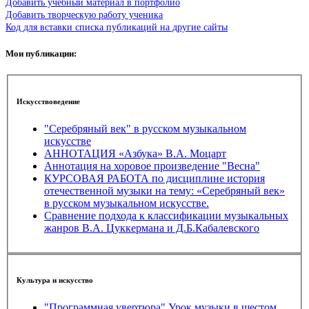
Добавить учебный материал в портфолио
Добавить творческую работу ученика
Код для вставки списка публикаций на другие сайты
Мои публикации:
Искусствоведение
"Серебряный век" в русском музыкальном
искусстве
АННОТАЦИЯ «Азбука» В.А. Моцарт
Аннотация на хоровое произведение "Весна"
КУРСОВАЯ РАБОТА по дисциплине история
отечественной музыки на тему: «Серебряный век»
в русском музыкальном искусстве.
Сравнение подхода к классификации музыкальных
жанров В.А. Цуккермана и Д.Б.Кабалевского
Культура и искусство
"Программная увертюра" Урок музыки в шестом