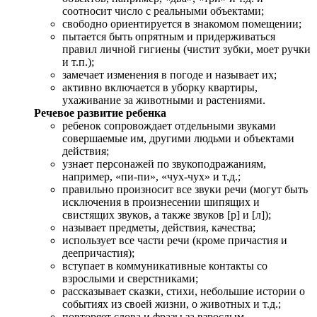
соотносит число с реальными объектами;
свободно ориентируется в знакомом помещении;
пытается быть опрятным и придерживаться
правил личной гигиены (чистит зубки, моет ручки
и т.п.);
замечает изменения в погоде и называет их;
активно включается в уборку квартиры,
ухаживание за животными и растениями.
Речевое развитие ребенка
ребенок сопровождает отдельными звуками
совершаемые им, другими людьми и объектами
действия;
узнает персонажей по звукоподражаниям,
например, «пи-пи», «чух-чух» и т.д.;
правильно произносит все звуки речи (могут быть
исключения в произнесении шипящих и
свистящих звуков, а также звуков [р] и [л]);
называет предметы, действия, качества;
использует все части речи (кроме причастия и
деепричастия);
вступает в коммуникативные контакты со
взрослыми и сверстниками;
рассказывает сказки, стихи, небольшие истории о
событиях из своей жизни, о животных и т.д.;
повторяет слова и фразы за взрослым.