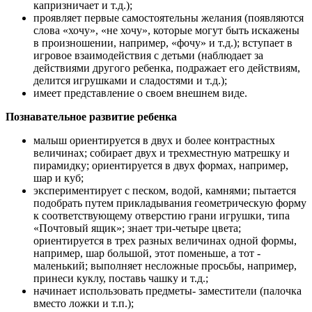
капризничает и т.д.);
проявляет первые самостоятельны желания (появляются
слова «хочу», «не хочу», которые могут быть искажены
в произношении, например, «фочу» и т.д.); вступает в
игровое взаимодействия с детьми (наблюдает за
действиями другого ребенка, подражает его действиям,
делится игрушками и сладостями и т.д.);
имеет представление о своем внешнем виде.
Познавательное развитие ребенка
малыш ориентируется в двух и более контрастных
величинах; собирает двух и трехместную матрешку и
пирамидку; ориентируется в двух формах, например,
шар и куб;
экспериментирует с песком, водой, камнями; пытается
подобрать путем прикладывания геометрическую форму
к соответствующему отверстию грани игрушки, типа
«Почтовый ящик»; знает три-четыре цвета;
ориентируется в трех разных величинах одной формы,
например, шар большой, этот поменьше, а тот -
маленький; выполняет несложные просьбы, например,
принеси куклу, поставь чашку и т.д.;
начинает использовать предметы- заместители (палочка
вместо ложки и т.п.);