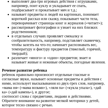
выполняет два-три игровых действия с игрушками,
например, поит куклу и укладывает ее спать,
подбрасывает и прокатывает мяч и т.д.;
называет предметы и людей на картинках, понимает
короткий рассказ или сказку, показывает части тела,
переворачивает страницы книг и журналов («читает»);
рассматривает фотографии и узнает на них близких
родственников;
в отдельных случаях проявляет смекалку и
сообразительность, например, подставляет скамеечку,
чтобы залезть на что-то; начинает распознавать вес,
температуру и фактуру предметов (тяжелый, горячий,
твердый);
различает «много» и «один» предметов; знает и
называет живые и неживые объекты, погодные явления.
Речевое развитие ребенка
ребенок правильно произносит отдельные гласные и
согласные звуки, называет основные предметы и действия с
ними, использует высказывания из двух-трех слов, например,
«мама ня» («мама возьми»), «ляля па» («кукла упала»), «дай
ка» («дай камень»), и другое;
соотносит слова с предметами, людьми и действиями.
Обратите внимание на развитие мелкой моторики у детей,
которое тесно связано с речью.