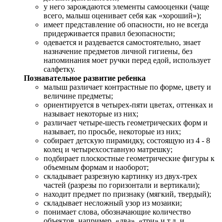
у него зарождаются элементы самооценки (чаще
всего, малыш оценивает себя как «хороший»);
имеет представление об опасности, но не всегда
придерживается правил безопасности;
одевается и раздевается самостоятельно, знает
назначение предметов личной гигиены, без
напоминания моет ручки перед едой, использует
салфетку.
Познавательное развитие ребенка
малыш различает контрастные по форме, цвету и
величине предметы;
ориентируется в четырех-пяти цветах, оттенках и
называет некоторые из них;
различает четыре-шесть геометрических форм и
называет, по просьбе, некоторые из них;
собирает детскую пирамидку, состоящую из 4 - 8
колец и четырехсоставную матрешку;
подбирает плоскостные геометрические фигуры к
объемным формам и наоборот;
складывает разрезную картинку из двух-трех
частей (разрезы по горизонтали и вертикали);
находит предмет по признаку (мягкий, твердый);
складывает несложный узор из мозаики;
понимает слова, обозначающие количество
объектов, например, «два», «три» и т.д. и