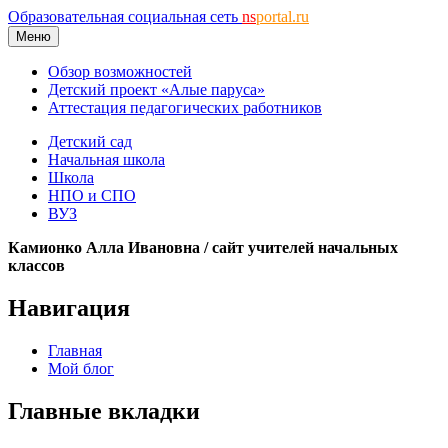
Образовательная социальная сеть
ns
portal.ru
Меню
Обзор возможностей
Детский проект «Алые паруса»
Аттестация педагогических работников
Детский сад
Начальная школа
Школа
НПО и СПО
ВУЗ
Камионко Алла Ивановна / сайт учителей начальных
классов
Навигация
Главная
Мой блог
Главные вкладки