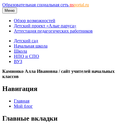
Образовательная социальная сеть
ns
portal.ru
Меню
Обзор возможностей
Детский проект «Алые паруса»
Аттестация педагогических работников
Детский сад
Начальная школа
Школа
НПО и СПО
ВУЗ
Камионко Алла Ивановна / сайт учителей начальных
классов
Навигация
Главная
Мой блог
Главные вкладки