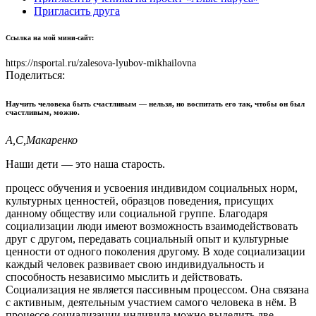
Пригласить друга
Ссылка на мой мини-сайт:
https://nsportal.ru/zalesova-lyubov-mikhailovna
Поделиться:
Научить человека быть счастливым — нельзя, но воспитать его так, чтобы он был
счастливым, можно.
А,С,Макаренко
Наши дети — это наша старость.
процесс обучения и усвоения индивидом социальных норм,
культурных ценностей, образцов поведения, присущих
данному обществу или социальной группе. Благодаря
социализации люди имеют возможность взаимодействовать
друг с другом, передавать социальный опыт и культурные
ценности от одного поколения другому. В ходе социализации
каждый человек развивает свою индивидуальность и
способность независимо мыслить и действовать.
Социализация не является пассивным процессом. Она связана
с активным, деятельным участием самого человека в нём. В
процессе социализации индивида можно выделить две