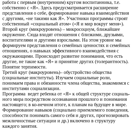
работа с первым (внутренним) кругом воспитанника, т.е.
собственно с «Я». Здесь предусматривается расширение
представления о себе, формирование навыка взаимодействия
с другими, «не такими как Я». Участники программы строят
собственный «социальный атом» («Я и мир вокруг меня»).
Второй круг (микроуровень) – микросоциум, ближайшее
окружение. Сюда входят отношения с близкими, друзьями,
воспитателями и другими взрослыми. На этом уровне мы
формируем представления о семейных ценностях и семейных
отношениях, о навыках эффективного взаимодействия с
окружающими. Происходит развитие понимания, что есть
другие, не такие как «Я» и принятие других (толерантность).
Понятие терпимости.
Третий круг (макроуровень)– обустройство общества
(социальные институты). Изучаем социальные роли,
понимаем права и обязанности члена общества, знакомимся с
институтами социализации.
Программа ведет ребенка от «Я» к общей структуре социаль-
ного мира посредством осознавания прошлого и понимания
настоящего; в ко-нечном итоге, к планам на будущее в мире.
Формирование навыков (социально приемлемого поведения,
способности понимать самого себя и других, прогнозировать
межличностные ситуации и др.) включено в структуру
каждого занятия.