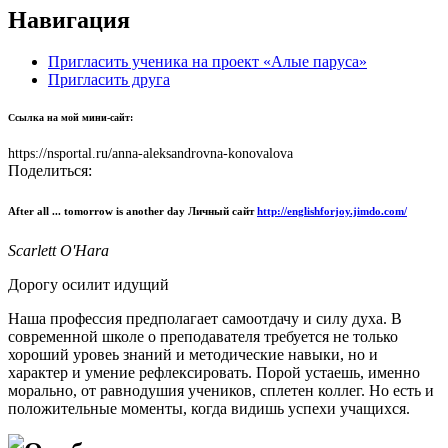
Навигация
Пригласить ученика на проект «Алые паруса»
Пригласить друга
Ссылка на мой мини-сайт:
https://nsportal.ru/anna-aleksandrovna-konovalova
Поделиться:
After all ... tomorrow is another day Личный сайт
http://englishforjoy.jimdo.com/
Scarlett O'Hara
Дорогу осилит идущий
Наша профессия предполагает самоотдачу и силу духа. В
современной школе о преподавателя требуется не только
хороший уровеь знаний и методические навыки, но и
характер и умение рефлексировать. Порой устаешь, именно
морально, от равнодушия учеников, сплетен коллег. Но есть и
положительные моменты, когда видишь успехи учащихся.