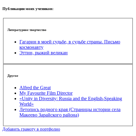
Публикации моих учеников:
Литературное творчество
Гагарин в моей судьбе, в судьбе страны. Письмо
космонавту
Эттин, рыжий великан
Другое
Alfred the Great
My Favourite Film Director
«Unity in Diversity: Russia and the English-Speaking
World»
Летопись родного края (Страницы истории села
Макеево Зарайского района)
Добавить грамоту в портфолио