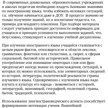
В современных дошкольных образовательных учреждениях
и школах педагогам необходимо владеть базовыми знаниями
по иностранному языку, чтобы избежать неловких ситуаций,
т.к. обучение начинается даже в ДОУ. В процессе значимо не
только получение знаний, но и воспитание педагога, т.е.
примера для младшего поколения. При подборе материала
следует учитывать принцип доступности информации для
учащихся и принцип успешности выполнения заданий, что,
безусловно, стимулирует к изучению учебной дисциплины.
При изучении иностранного языка учащийся сталкивается с
целым рядом фактов, относящихся не к области лексики,
грамматики, фонетики или стилистики, а, скорее, к сферам
социальной, бытовой или исторической. Правильное
употребление или понимание некоторых слов или фраз
предполагает иногда знание их происхождения, ситуаций, в
которых их можно использовать, или элементарных сведений
из истории, литературы, политической реальности страны
изучаемого языка. Одновременно с изучением языка надо
изучать и культуру его народа - знакомиться с историей,
литературой, экономикой, географией, политикой страны,
бытом, традицией, психологией.
Использование лингвострановедческого аспекта способствует
формированию мотивации учения. Важнейший