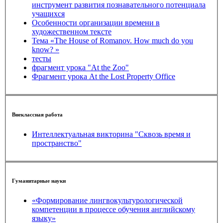
инструмент развития познавательного потенциала
учащихся
Особенности организации времени в
художественном тексте
Тема «The House of Romanov. How much do you
know? »
тесты
фрагмент урока "At the Zoo"
Фрагмент урока At the Lost Property Office
Внеклассная работа
Интеллектуальная викторина "Сквозь время и
пространство"
Гуманитарные науки
«Формирование лингвокультурологической
компетенции в процессе обучения английскому
языку»