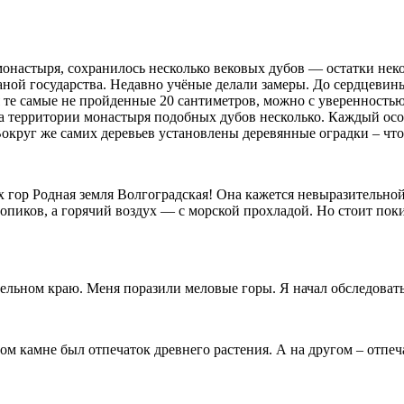
монастыря, сохранилось несколько вековых дубов — остатки нек
ой государства. Недавно учёные делали замеры. До сердцевины 
я те самые не пройденные 20 сантиметров, можно с уверенностью 
. На территории монастыря подобных дубов несколько. Каждый о
 Вокруг же самих деревьев установлены деревянные оградки – ч
ых гор Родная земля Волгоградская! Она кажется невыразительн
пиков, а горячий воздух — с морской прохладой. Но стоит пок
тельном краю. Меня поразили меловые горы. Я начал обследовать
ом камне был отпечаток древнего растения. А на другом – отпе