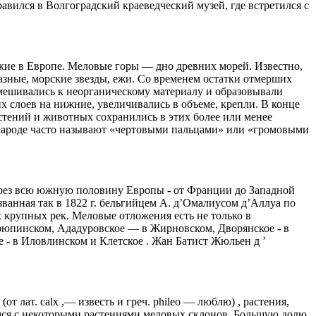
авился в Волгоградский краеведческий музей, где встретился с
окие в Европе. Меловые горы — дно древних морей. Известно,
азные, морские звезды, ежи. Со временем остатки отмерших
имешивались к неорганическому материалу и образовывали
 слоев на нижние, увеличивались в объеме, крепли. В конце
тений и животных сохранились в этих более или менее
 народе часто называют «чертовыми пальцами» или «громовыми
через всю южную половину Европы - от Франции до Западной
званная так в 1822 г. бельгийцем А. д’Омалиусом д’Аллуа по
крупных рек. Меловые отложения есть не только в
Урюпинском, Ададуровское — в Жирновском, Дворянское - в
 - в Иловлинском и Клетское . Жан Батист Жюльен д ’
 лат. calx ,— известь и греч. phileo — люблю) , растения,
имся с некоторыми растениями меловых склонов. Большую долю