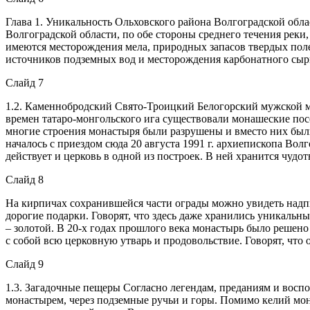
Глава 1. Уникальность Ольховского района Волгоградской обл
Волгоградской области, по обе стороны среднего течения рек
имеются месторождения мела, природных запасов твердых поле
источников подземных вод и месторождения карбонатного сырь
Слайд 7
1.2. Каменнобродский Свято-Троицкий Белогорский мужской мо
времен татаро-монгольского ига существовали монашеские пос
многие строения монастыря были разрушены и вместо них был
началось с приездом сюда 20 августа 1991 г. архиепископа Во
действует и церковь в одной из построек. В ней хранится чуд
Слайд 8
На кирпичах сохранившейся части ограды можно увидеть надпи
дорогие подарки. Говорят, что здесь даже хранились уникальн
– золотой. В 20-х годах прошлого века монастырь было решено
с собой всю церковную утварь и продовольствие. Говорят, что 
Слайд 9
1.3. Загадочные пещеры Согласно легендам, преданиям и воспо
монастырем, через подземные ручьи и горы. Помимо келий мон