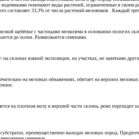
 эндемиками понимают виды растений, ограниченные в своем ра
то составляет 33,3% от числа растений-меловиков . Каждый трет
ой щебёнке с частицами мелкозема в основании пологих склон
жается до осени. Размножается семенами.
а склонах южной экспозиции, на участках, не занятыми друг
чительно на меловых обнажениях, обитает на верхних меловых 
енное.
 плотном мелу в верхней части склона, реже переходит на ме
ратах, преимущественно выходах меловых пород. Предпочитае
азмножение семенное.