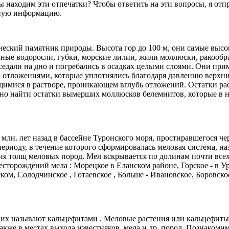
находим эти отпечатки? Чтобы ответить на эти вопросы, я отпр
сную информацию.
ический памятник природы. Высота гор до 100 м, они самые выс
чные водоросли, губки, морские лилии, жили моллюски, ракообр
оседали на дно и погребались в осадках целыми слоями. Они пр
 отложениями, которые уплотнялись благодаря давлению верхних
имися в растворе, проникающем вглубь отложений. Остатки рас
жно найти остатки вымерших моллюсков белемнитов, которые в
 млн. лет назад в бассейне Туронского моря, простиравшегося 
ериоду, в течение которого сформировалась меловая система, на
 толщ меловых пород. Мел вскрывается по долинам почти всех 
месторождений мела : Морецкое в Еланском районе, Горское - в 
м, Солодчинское , Готаевское , Больше - Ивановское, Боровское
их называют кальцефитами . Меловые растения или кальцефиты (от
акже в местах выхода известняков, мела и др. пород. Познаком