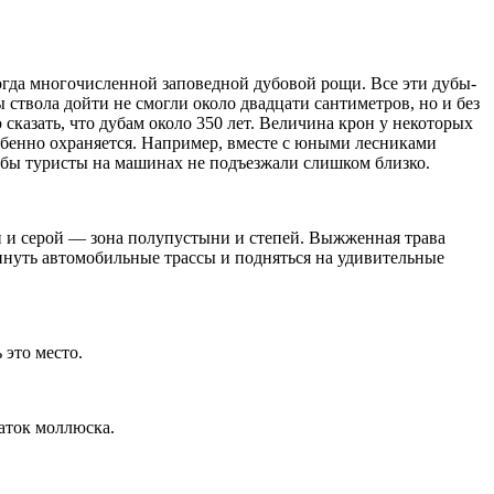
огда многочисленной заповедной дубовой рощи. Все эти дубы-
ствола дойти не смогли около двадцати сантиметров, но и без
сказать, что дубам около 350 лет. Величина крон у некоторых
собенно охраняется. Например, вместе с юными лесниками
тобы туристы на машинах не подъезжали слишком близко.
ой и серой — зона полупустыни и степей. Выжженная трава
инуть автомобильные трассы и подняться на удивительные
 это место.
чаток моллюска.