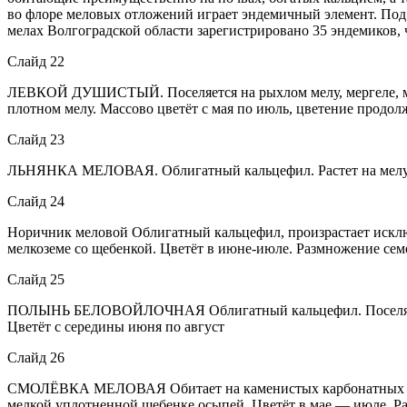
во флоре меловых отложений играет эндемичный элемент. Под
мелах Волгоградской области зарегистрировано 35 эндемиков, ч
Слайд 22
ЛЕВКОЙ ДУШИСТЫЙ. Поселяется на рыхлом мелу, мергеле, мелк
плотном мелу. Массово цветёт с мая по июль, цветение продол
Слайд 23
ЛЬНЯНКА МЕЛОВАЯ. Облигатный кальцефил. Растет на мелу: н
Слайд 24
Норичник меловой Облигатный кальцефил, произрастает исклю
мелкоземе со щебенкой. Цветёт в июне-июле. Размножение сем
Слайд 25
ПОЛЫНЬ БЕЛОВОЙЛОЧНАЯ Облигатный кальцефил. Поселяется на
Цветёт с середины июня по август
Слайд 26
СМОЛЁВКА МЕЛОВАЯ Обитает на каменистых карбонатных субст
мелкой уплотненной щебенке осыпей. Цветёт в мае — июле. Р