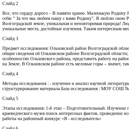
Слайд 2
Все, что сердцу дорого – В памяти храню. Маленькую Родину 
себя: " За что мы любим нашу с вами Родину". Я люблю свою Род
Волгоградской земле, уникальная и неповторимая природа! Люд
уникальные места, достойные изучения. Таким интересным мес
Слайд 3
Предмет исследования: Ольховский район Волгоградской обла
общие сведения об Ольховском районе Волгоградской области; 
особенностях Ольховского района, представить работу на райо
на Земле. В Ольховском районе есть меловые горы – значит, та
Слайд 4
Методы исследования : - изучение и анализ научной литературы
структурирование материала База исследования : МОУ СОШ № 33
Слайд 5
Этапы исследования: 1-й этап – Подготовительный. Изучение 
краеведческого музея поиск интересных фактов, проведение ис
работы на районный конкурс «Я - исследователь»
Слайд 6