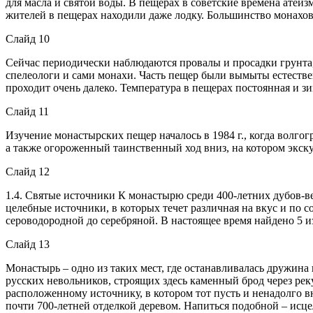
для масла и святой воды. В пещерах в советские времена атеи
жителей в пещерах находили даже лодку. Большинство монахов 
Слайд 10
Сейчас периодически наблюдаются провалы и просадки грунта, 
спелеологи и сами монахи. Часть пещер были вымыты естественн
проходит очень далеко. Температура в пещерах постоянная и зи
Слайд 11
Изучение монастырских пещер началось в 1984 г., когда волгог
а также огороженный таинственный ход вниз, на котором экскур
Слайд 12
1.4. Святые источники К монастырю среди 400-летних дубов-в
целебные источники, в которых течет различная на вкус и по с
сероводородной до серебряной. В настоящее время найдено 5 и
Слайд 13
Монастырь – одно из таких мест, где останавливалась дружина
русских невольников, строящих здесь каменный брод через реку
расположенному источнику, в котором тот пусть и ненадолго в
почти 700-летней отделкой деревом. Напиться подобной – исце