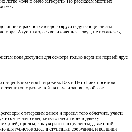
 их легко можно было затворить. По рассказам местных
атьев.
дованию и расчистке второго яруса ведут специалисты-
о море. Акустика здесь великолепная – звук, не искажаясь,
ристам пока доступен для осмотра только верхний первый ярус,
атрицы Елизаветы Петровны. Как и Петр I она посетила
источников с различной на вкус и запах водой - от
ереговоры с татарским ханом и просил того облегчить участь
 что он теряет силы, князя отнесли к неподалеку
ших дней, причем, как уверяют специалисты, даже с той –
но для туристов здесь и ступеньки соорудили, и ковшики