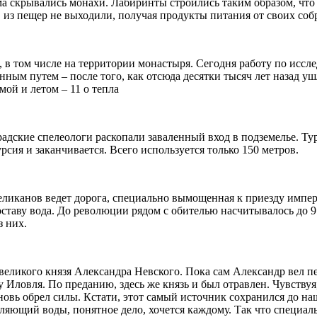
зма скрывались монахи. Лабиринты строились таким образом, что
из пещер не выходили, получая продукты питания от своих собр
в том числе на территории монастыря. Сегодня работу по иссле
ым путем – после того, как отсюда десятки тысяч лет назад ушл
мой и летом – 11 о тепла
радские спелеологи раскопали заваленный вход в подземелье. Ту
сия и заканчивается. Всего используется только 150 метров.
еликанов ведет дорога, специально вымощенная к приезду импер
оставу вода. До революции рядом с обителью насчитывалось до 9 
з них.
 великого князя Александра Невского. Пока сам Александр вел п
 Иловля. По преданию, здесь же князь и был отравлен. Чувствуя,
новь обрел силы. Кстати, этот самый источник сохранился до на
ляющий воды, понятное дело, хочется каждому. Так что специаль