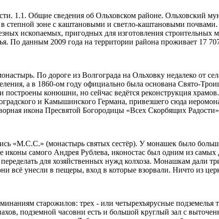
асти. 1.1. Общие сведения об Ольховском районе. Ольховский м
и, в степной зоне с каштановыми и светло-каштановыми почвами
зных ископаемых, пригодных для изготовления строительных ма
я. По данным 2009 года на территории района проживает 17 707
настырь. По дороге из Волгограда на Ольховку недалеко от сел
еления, а в 1860-ом году официально была основана Свято-Тро
и построены конюшни, но сейчас ведётся реконструкция храмов
лгоградского и Камышинского Германа, привезшего сюда иеромон
отворная икона Пресвятой Богородицы «Всех Скорбящих Радости»
сь «М.С.С.» (монастырь святых сестёр). У монашек было больш
ые иконы самого Андрея Рублева, иконостас был одним из самых
 переделать для хозяйственных нужд колхоза. Монашкам дали три
они всё унесли в пещеры, вход в которые взорвали. Ничто из цер
минаниям старожилов: трех - или четырехъярусные подземелья т
ахов, подземной часовни есть и большой круглый зал с выточен