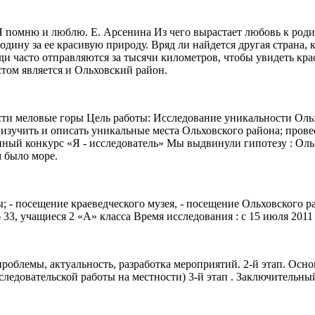
Я помню и люблю. Е. Арсенина Из чего вырастает любовь к роди
ину за ее красивую природу. Вряд ли найдется другая страна, ко
и часто отправляются за тысячи километров, чтобы увидеть крас
том является и Ольховский район.
сти меловые горы Цель работы: Исследование уникальности Ольх
изучить и описать уникальные места Ольховского района; прове
нный конкурс «Я - исследователь» Мы выдвинули гипотезу : Оль
м было море.
; - посещение краеведческого музея, - посещение Ольховского р
, учащиеся 2 «А» класса Время исследования : с 15 июля 2011 г
проблемы, актуальность, разработка мероприятий. 2-й этап. Ос
следовательской работы на местности) 3-й этап . Заключительн