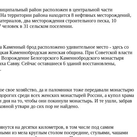
униципальный район расположен в центральной части
. На территории района находится 8 нефтяных месторождений,
териалов, два месторождения строительного песка, 10
 человек в 31 сельском поселении.
а Каменный брод расположено удивительное место - здесь со
ицкая Каменнобродская женская община. При Советской власти
. Возрождение Белогорского Каменнобродского монастыря
аха Савву. Сейчас оставшиеся 6 зданий восстановлены,
.
ое свое хозяйство, да и паломники тоже передавали монастырю
 дорогих среди всех женских монастырей России, а купол храма
 дня на то, чтобы они покинули монастырь. И те ушли, забрав
ковной утвари до сих пор не найдено.
янутся на десятки километров, в том числе под самим
ными из мела круглым столом посередине, стульями, чашами