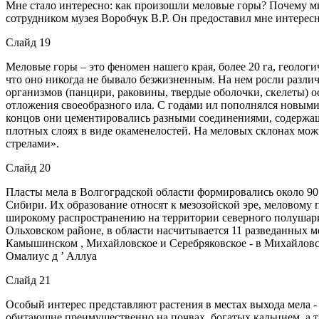
Мне стало интересно: как произошли меловые горы? Почему мы 
сотрудником музея Воробчук В.Р. Он предоставил мне интере
Слайд 19
Меловые горы – это феномен нашего края, более 20 га, геолог
что оно никогда не бывало безжизненным. На нем росли разли
организмов (панцири, раковины, твердые оболочки, скелеты) 
отложения своеобразного ила. С годами ил пополнялся новыми
концов они цементировались разными соединениями, содержащ
плотных слоях в виде окаменелостей. На меловых склонах мо
стрелами».
Слайд 20
Пласты мела в Волгоградской области формировались около 90
Сибири. Их образование относят к мезозойской эре, меловому п
широкому распространению на территории северного полушария
Ольховском районе, в области насчитывается 11 разведанных 
Камышинском , Михайловское и Серебряковское - в Михайловско
Омалиус д ’ Аллуа
Слайд 21
Особый интерес представляют растения в местах выхода мела - 
обитающие преимущественно на почвах, богатых кальцием, а т