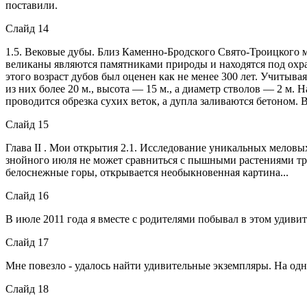
поставили.
Слайд 14
1.5. Вековые дубы. Близ Каменно-Бродского Свято-Троицкого 
великаны являются памятниками природы и находятся под охран
этого возраст дубов был оценен как не менее 300 лет. Учитыва
из них более 20 м., высота — 15 м., а диаметр стволов — 2 м
проводится обрезка сухих веток, а дупла заливаются бетоном.
Слайд 15
Глава II . Мои открытия 2.1. Исследование уникальных мелов
знойного июля не может сравниться с пышными растениями тро
белоснежные горы, открывается необыкновенная картина...
Слайд 16
В июле 2011 года я вместе с родителями побывал в этом удиви
Слайд 17
Мне повезло - удалось найти удивительные экземпляры. На одн
Слайд 18