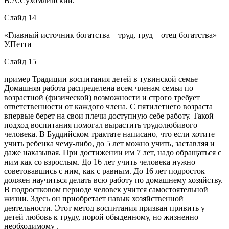
В.А.Сухомлинский.
Слайд 14
«Главный источник богатства – труд, труд – отец богатства»
У.Петти
Слайд 15
пример Традиции воспитания детей в тувинской семье
Домашняя работа распределена всем членам семьи по
возрастной (физической) возможности и строго требует
ответственности от каждого члена. С пятилетнего возраста
впервые берет на свои плечи доступную себе работу. Такой
подход воспитания помогал вырастить трудолюбивого
человека. В Буддийском трактате написано, что если хотите
учить ребенка чему-либо, до 5 лет можно учить, заставляя и
даже наказывая. При достижении им 7 лет, надо обращаться с
ним как со взрослым. До 16 лет учить человека нужно
советовавшись с ним, как с равным. До 16 лет подросток
должен научиться делать всю работу по домашнему хозяйству.
В подростковом периоде человек учится самостоятельной
жизни. Здесь он приобретает навык хозяйственной
деятельности. Этот метод воспитания призван привить у
детей любовь к труду, порой обыденному, но жизненно
необходимому .