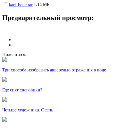
1.14 МБ
karl_benc.rar
Предварительный просмотр:
Поделиться:
Три способа изобразить акварелью отражения в воде
Где спят снеговики?
Четыре художника. Осень