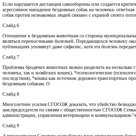
Если нарушается дистанция самообороны или создается критиче
агрессивное нападение бездомных собак на человека- ответна
собак против незнакомых людей связано с охраной своего пото
Слайд 6
Отношение к бездомным животным со стороны муниципальных в
являться переносчиками болезней. Передающихся человеку около
публикациях упомянут даже сифилис, хотя эта болезнь передает
Слайд 7
Проблемы бродячих животных можно разделить на несколько 
человека, так и хозяйских кошек), *психологические (психоло
последствия), *кошка как источник дорожно-транспортных про
бездомным собакам. О
Слайд 8
Многолетние усилия СГООЗЖ доказать, что убийство безнадзо
зам.председателя по связям с общественностью СГООЗЖ Семык
администрации, управления ветеринарии и коммунальщиков-"
Слайд 9
Администрация Саратова разработала план стерилизации безнадз