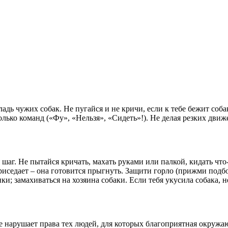
гладь чужих собак. Не пугайся и не кричи, если к тебе бежит со
олько команд («Фу», «Нельзя», «Сидеть»!). Не делая резких движ
шаг. Не пытайся кричать, махать руками или палкой, кидать что-л
риседает – она готовится прыгнуть. Защити горло (прижми подбо
щенки; замахиваться на хозяина собаки. Если тебя укусила собака
 нарушает права тех людей, для которых благоприятная окруж