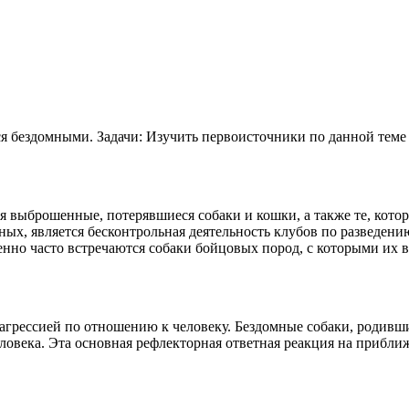
тся бездомными. Задачи: Изучить первоисточники по данной тем
выброшенные, потерявшиеся собаки и кошки, а также те, которы
ых, является бесконтрольная деятельность клубов по разведен
нно часто встречаются собаки бойцовых пород, с которыми их 
агрессией по отношению к человеку. Бездомные собаки, родивши
еловека. Эта основная рефлекторная ответная реакция на прибл