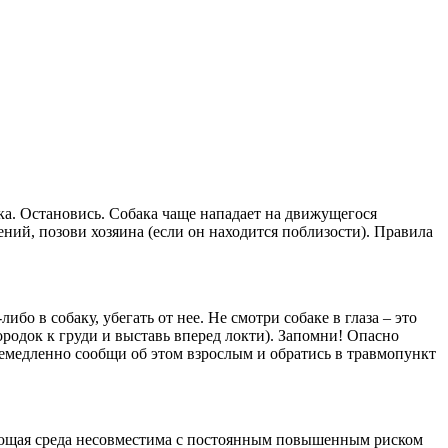
бака. Остановись. Собака чаще нападает на движущегося
ений, позови хозяина (если он находится поблизости). Правила
ибо в собаку, убегать от нее. Не смотри собаке в глаза – это
родок к груди и выставь вперед локти). Запомни! Опасно
, немедленно сообщи об этом взрослым и обратись в травмопункт
ающая среда несовместима с постоянным повышенным риском