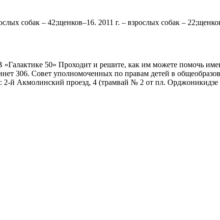
слых собак – 42;щенков–16. 2011 г. – взрослых собак – 22;щенко
 «Галактике 50» Проходит и решите, как им можете помочь именн
бинет 306. Совет уполномоченных по правам детей в общеобраз
 2-й Акмолинский проезд, 4 (трамвай № 2 от пл. Орджоникидзе и