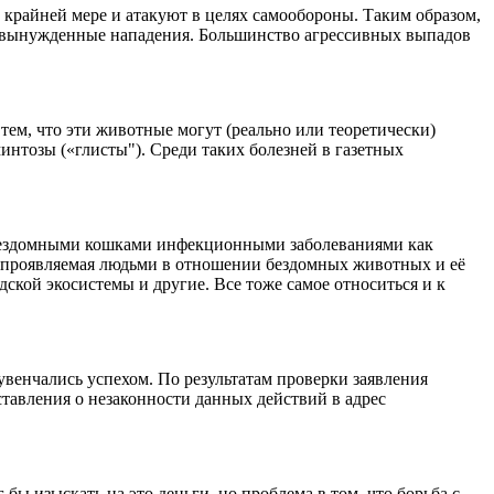
 крайней мере и атакуют в целях самообороны. Таким образом,
ть вынужденные нападения. Большинство агрессивных выпадов
ем, что эти животные могут (реально или теоретически)
интозы («глисты"). Среди таких болезней в газетных
 бездомными кошками инфекционными заболеваниями как
ь, проявляемая людьми в отношении бездомных животных и её
кой экосистемы и другие. Все тоже самое относиться и к
енчались успехом. По результатам проверки заявления
тавления о незаконности данных действий в адрес
ы изыскать на это деньги, но проблема в том, что борьба с