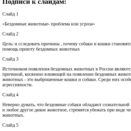
Подписи к слайдам:
Слайд 1
«Бездомные животные- проблема или угроза»
Слайд 2
Цель: и сследовать причины , почему собаки и кошки становя
помощь приюту бездомных животных
Слайд 3
Источником появления бездомных животных в России являются 
причиной, косвенно влияющей на появление бездомных животн
животных - это выброшенные кошки и собаки. Среди них особе
агрессивности.
Слайд 4
Неверно думать, что бездомные собаки обладают сознательной 
и любое другое дикое животное, стремятся убежать при виде ч
животных.
Слайд 5