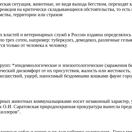
ская ситуация, животные, не видя выхода бегством, переходят к
я реакция на критически складывающиеся обстоятельства, то ес
мства, территории или страхом
ластей и ветеринарных служб в России издавна определялось т
 трех сотен, например: туберкулез, демодекоз, различные гельм
ся только от человека к человеку
групп: *эпидемиологические и эпизоотологические (заражения
гический дискомфорт от их присутствия, жалость или жестокост
исшествий, ущерб, наносимый бездомными кошками фауне городс
рных животных коммунальщиками носит незаконный характер, ув
 О.И. Саратовская природоохранная прокуратура вынесла предс
киллеров".
орных собак и кошек и их дальнейшего содержания . Город мог б