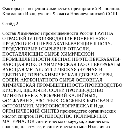
Факторы размещения химических предприятий Выполнил:
Климашин Иван, ученик 9 класса Новолеушинской СОШ
Слайд 2
Состав Химической промышленности России ГРУППА
ОТРАСЛЕЙ IV ПРОИЗВОДЯЩИЕ КОНКРЕТНУЮ
ПРОДУКЦИЮ III ПЕРЕРАБАТЫ-ВАЮЩИЕ II ПОЛУ-
ПРОДУКТОВЫЕ I СЫРЬЕВЫЕ ОТРАСЛИ,
ПОСТАВЛЯЮЩИЕ СЫРЬЕ ХИМИЧЕСКОЙ
ПРОМЫШЛЕННОСТИ ЛЕСНАЯ НЕФТЕ-ПЕРЕРАБАТЫ-
ВАЮЩАЯ КОКСО-ХИМИЧЕСКАЯ ГАЗО-ПЕРЕРАБАТЫ-
ВАЮЩАЯ МЕТАЛЛУРГИ-ЧЕСКАЯ (ЧЕРНАЯ И
ЦВЕТНАЯ) ГОРНО-ХИМИЧЕСКАЯ ДОБЫЧА СЕРЫ,
СОЛЕЙ, АКРБОНАТНОГО СЫРЬЯ ОСНОВНАЯ
ХИМИЧЕСКАЯ ПРОМЫШЛЕННОСТЬ ПРОИЗВОДСТВО
КИСЛОТ, ЩЕЛОЧЕЙ, СОЛЕЙ ПРОИЗВОДСТВО
МИНЕРАЛЬНЫХ УДОБРЕНИЙ КАЛИЙНЫХ,
ФОСФАРНЫХ, АЗОТНЫХ, СЛОЖНЫХ БЫТОВАЯ И
ФОТОХИМИЯ, МИКРОБИОЛОГИЧЕСКАЯ И др.
ОРГАНИЧЕСКИЙ СИНТЕЗ производство органических
кислот, спиртов ПРОИЗВОДСТВО ПОЛИМЕРНЫХ
МАТЕРИАЛОВ синтетического каучука, химических
волокон, пластмасс, и синтетических смол Изделия из