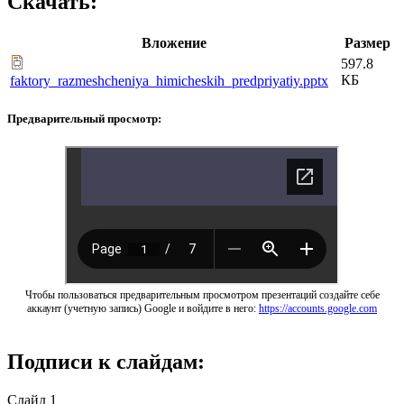
Скачать:
Вложение
Размер
597.8
КБ
faktory_razmeshcheniya_himicheskih_predpriyatiy.pptx
Предварительный просмотр:
Чтобы пользоваться предварительным просмотром презентаций создайте себе
аккаунт (учетную запись) Google и войдите в него:
https://accounts.google.com
Подписи к слайдам:
Слайд 1