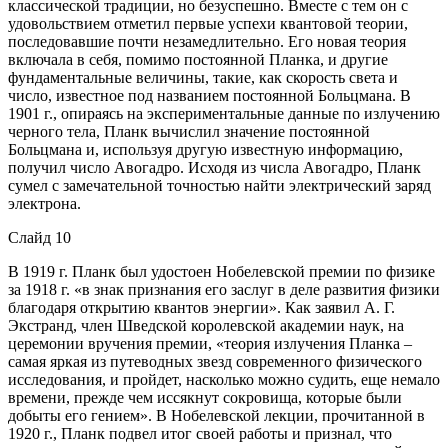
классической традиции, но безуспешно. Вместе с тем он с
удовольствием отметил первые успехи квантовой теории,
последовавшие почти незамедлительно. Его новая теория
включала в себя, помимо постоянной Планка, и другие
фундаментальные величины, такие, как скорость света и
число, известное под названием постоянной Больцмана. В
1901 г., опираясь на экспериментальные данные по излучению
черного тела, Планк вычислил значение постоянной
Больцмана и, используя другую известную информацию,
получил число Авогадро. Исходя из числа Авогадро, Планк
сумел с замечательной точностью найти электрический заряд
электрона.
Слайд 10
В 1919 г. Планк был удостоен Нобелевской премии по физике
за 1918 г. «в знак признания его заслуг в деле развития физики
благодаря открытию квантов энергии». Как заявил А. Г.
Экстранд, член Шведской королевской академии наук, на
церемонии вручения премии, «теория излучения Планка –
самая яркая из путеводных звезд современного физического
исследования, и пройдет, насколько можно судить, еще немало
времени, прежде чем иссякнут сокровища, которые были
добыты его гением». В Нобелевской лекции, прочитанной в
1920 г., Планк подвел итог своей работы и признал, что