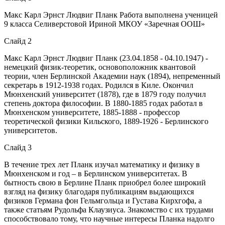
Макс Карл Эрнст Людвиг Планк Работа выполнена ученицей
9 класса Селиверстовой Ириной МКОУ «Заречная ООШ»
Слайд 2
Макс Карл Эрнст Людвиг Планк (23.04.1858 - 04.10.1947) -
немецкий физик-теоретик, основоположник квантовой
теории, член Берлинской Академии наук (1894), непременный
секретарь в 1912-1938 годах. Родился в Киле. Окончил
Мюнхенский университет (1878), где в 1879 году получил
степень доктора философии. В 1880-1885 годах работал в
Мюнхенском университете, 1885-1888 - профессор
теоретической физики Кильского, 1889-1926 - Берлинского
университетов.
Слайд 3
В течение трех лет Планк изучал математику и физику в
Мюнхенском и год – в Берлинском университетах. В
бытность свою в Берлине Планк приобрел более широкий
взгляд на физику благодаря публикациям выдающихся
физиков Германа фон Гельмгольца и Густава Кирхгофа, а
также статьям Рудольфа Клаузиуса. Знакомство с их трудами
способствовало тому, что научные интересы Планка надолго