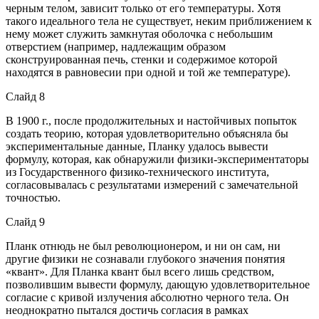
черным телом, зависит только от его температуры. Хотя
такого идеального тела не существует, неким приближением к
нему может служить замкнутая оболочка с небольшим
отверстием (например, надлежащим образом
сконструированная печь, стенки и содержимое которой
находятся в равновесии при одной и той же температуре).
Слайд 8
В 1900 г., после продолжительных и настойчивых попыток
создать теорию, которая удовлетворительно объясняла бы
экспериментальные данные, Планку удалось вывести
формулу, которая, как обнаружили физики-экспериментаторы
из Государственного физико-технического института,
согласовывалась с результатами измерений с замечательной
точностью.
Слайд 9
Планк отнюдь не был революционером, и ни он сам, ни
другие физики не сознавали глубокого значения понятия
«квант». Для Планка квант был всего лишь средством,
позволившим вывести формулу, дающую удовлетворительное
согласие с кривой излучения абсолютно черного тела. Он
неоднократно пытался достичь согласия в рамках