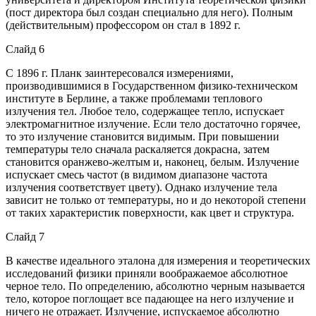
(пост директора был создан специально для него). Полным
(действительным) профессором он стал в 1892 г.
Слайд 6
С 1896 г. Планк заинтересовался измерениями,
производившимися в Государственном физико-техническом
институте в Берлине, а также проблемами теплового
излучения тел. Любое тело, содержащее тепло, испускает
электромагнитное излучение. Если тело достаточно горячее,
то это излучение становится видимым. При повышении
температуры тело сначала раскаляется докрасна, затем
становится оранжево-желтым и, наконец, белым. Излучение
испускает смесь частот (в видимом диапазоне частота
излучения соответствует цвету). Однако излучение тела
зависит не только от температуры, но и до некоторой степени
от таких характеристик поверхности, как цвет и структура.
Слайд 7
В качестве идеального эталона для измерения и теоретических
исследований физики приняли воображаемое абсолютное
черное тело. По определению, абсолютно черным называется
тело, которое поглощает все падающее на него излучение и
ничего не отражает. Излучение, испускаемое абсолютно