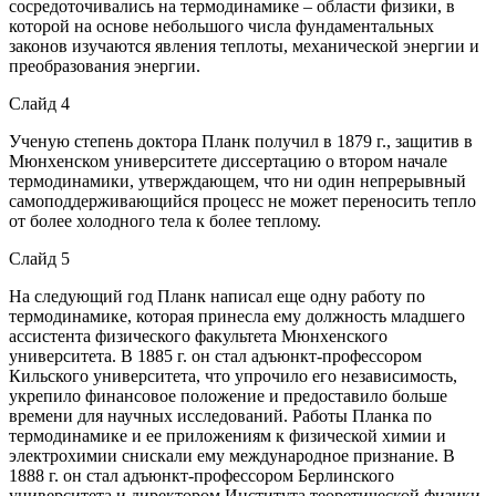
сосредоточивались на термодинамике – области физики, в
которой на основе небольшого числа фундаментальных
законов изучаются явления теплоты, механической энергии и
преобразования энергии.
Слайд 4
Ученую степень доктора Планк получил в 1879 г., защитив в
Мюнхенском университете диссертацию о втором начале
термодинамики, утверждающем, что ни один непрерывный
самоподдерживающийся процесс не может переносить тепло
от более холодного тела к более теплому.
Слайд 5
На следующий год Планк написал еще одну работу по
термодинамике, которая принесла ему должность младшего
ассистента физического факультета Мюнхенского
университета. В 1885 г. он стал адъюнкт-профессором
Кильского университета, что упрочило его независимость,
укрепило финансовое положение и предоставило больше
времени для научных исследований. Работы Планка по
термодинамике и ее приложениям к физической химии и
электрохимии снискали ему международное признание. В
1888 г. он стал адъюнкт-профессором Берлинского
университета и директором Института теоретической физики