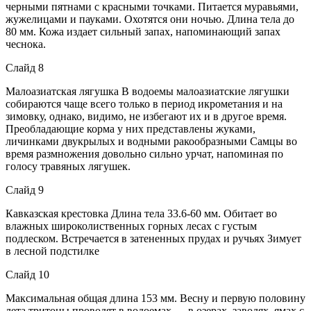
черными пятнами с красными точками. Питается муравьями,
жужелицами и пауками. Охотятся они ночью. Длина тела до
80 мм. Кожа издает сильный запах, напоминающий запах
чеснока.
Слайд 8
Малоазиатская лягушка В водоемы малоазиатские лягушки
собираются чаще всего только в период икрометания и на
зимовку, однако, видимо, не избегают их и в другое время.
Преобладающие корма у них представлены жуками,
личинками двукрылых и водными ракообразными Самцы во
время размножения довольно сильно урчат, напоминая по
голосу травяных лягушек.
Слайд 9
Кавказская крестовка Длина тела 33.6-60 мм. Обитает во
влажных широколиственных горных лесах с густым
подлеском. Встречается в затененных прудах и ручьях Зимует
в лесной подстилке
Слайд 10
Максимальная общая длина 153 мм. Весну и первую половину
лета тритоны проводят в водоемах — в озерах, заводях, ямах с