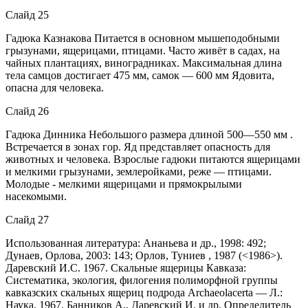
Слайд 25
Гадюка Казнакова Питается в основном мышеподобными
грызунами, ящерицами, птицами. Часто живёт в садах, на
чайных плантациях, виноградниках. Максимальная длина
тела самцов достигает 475 мм, самок — 600 мм Ядовита,
опасна для человека.
Слайд 26
Гадюка Динника Небольшого размера длиной 500—550 мм .
Встречается в зонах гор. Яд представляет опасность для
животных и человека. Взрослые гадюки питаются ящерицами
и мелкими грызунами, землеройками, реже — птицами.
Молодые - мелкими ящерицами и прямокрылыми
насекомыми.
Слайд 27
Использованная литература: Ананьева и др., 1998: 492;
Дунаев, Орлова, 2003: 143; Орлов, Туниев , 1987 (<1986>).
Даревский И.С. 1967. Скальные ящерицы Кавказа:
Систематика, экология, филогения полиморфной группы
кавказских скальных ящериц подрода Аrсhаеolасеrtа — Л.:
Наука, 1967. Банников А., Даревский И. и др. Определитель