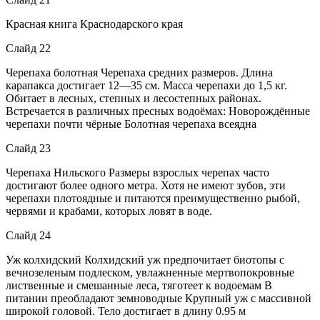
Красная книга Краснодарского края
Слайд 22
Черепаха болотная Черепаха средних размеров. Длина
карапакса достигает 12—35 см. Масса черепахи до 1,5 кг.
Обитает в лесных, степных и лесостепных районах.
Встречается в различных пресных водоёмах: Новорождённые
черепахи почти чёрные Болотная черепаха всеядна
Слайд 23
Черепаха Нильского Размеры взрослых черепах часто
достигают более одного метра. Хотя не имеют зубов, эти
черепахи плотоядные и питаются преимущественно рыбой,
червями и крабами, которых ловят в воде.
Слайд 24
Уж колхидский Колхидский уж предпочитает биотопы с
вечнозеленым подлеском, увлажненные мертвопокровные
лиственные и смешанные леса, тяготеет к водоемам В
питании преобладают земноводные Крупный уж с массивной
широкой головой. Тело достигает в длину 0.95 м