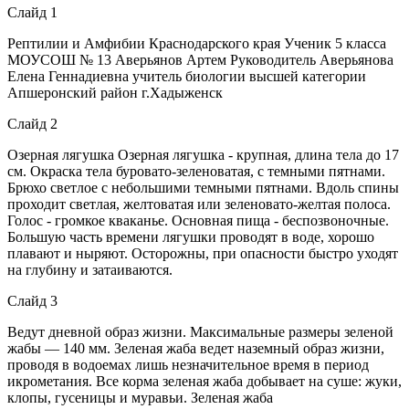
Слайд 1
Рептилии и Амфибии Краснодарского края Ученик 5 класса
МОУСОШ № 13 Аверьянов Артем Руководитель Аверьянова
Елена Геннадиевна учитель биологии высшей категории
Апшеронский район г.Хадыженск
Слайд 2
Озерная лягушка Озерная лягушка - крупная, длина тела до 17
см. Окраска тела буровато-зеленоватая, с темными пятнами.
Брюхо светлое с небольшими темными пятнами. Вдоль спины
проходит светлая, желтоватая или зеленовато-желтая полоса.
Голос - громкое кваканье. Основная пища - беспозвоночные.
Большую часть времени лягушки проводят в воде, хорошо
плавают и ныряют. Осторожны, при опасности быстро уходят
на глубину и затаиваются.
Слайд 3
Ведут дневной образ жизни. Максимальные размеры зеленой
жабы — 140 мм. Зеленая жаба ведет наземный образ жизни,
проводя в водоемах лишь незначительное время в период
икрометания. Все корма зеленая жаба добывает на суше: жуки,
клопы, гусеницы и муравьи. Зеленая жаба