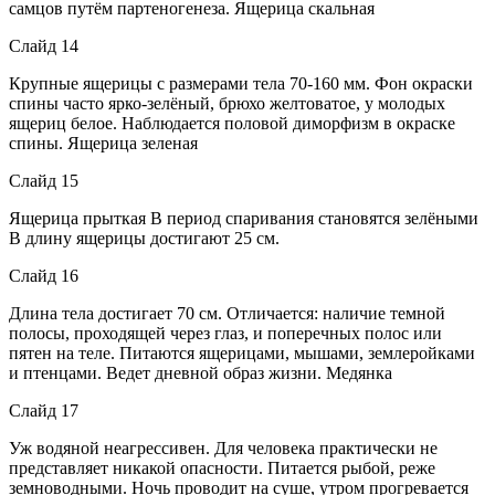
самцов путём партеногенеза. Ящерица скальная
Слайд 14
Крупные ящерицы с размерами тела 70-160 мм. Фон окраски
спины часто ярко-зелёный, брюхо желтоватое, у молодых
ящериц белое. Наблюдается половой диморфизм в окраске
спины. Ящерица зеленая
Слайд 15
Ящерица прыткая В период спаривания становятся зелёными
В длину ящерицы достигают 25 см.
Слайд 16
Длина тела достигает 70 см. Отличается: наличие темной
полосы, проходящей через глаз, и поперечных полос или
пятен на теле. Питаются ящерицами, мышами, землеройками
и птенцами. Ведет дневной образ жизни. Медянка
Слайд 17
Уж водяной неагрессивен. Для человека практически не
представляет никакой опасности. Питается рыбой, реже
земноводными. Ночь проводит на суше, утром прогревается