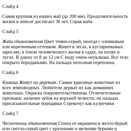
Слайд 4
Самая крупная из наших жаб (до 200 мм). Продолжительность
жизни в неволе достигает 36 лет. Серая жаба
Слайд 5
Жаба обыкновенная Цвет темно-серый, иногда с оливковым
или коричневым оттенком. Живет в лесах, в кустарниковых
зарослях, в близи человеческого жилья в садах, на полях и
лугах. В длину от 8 до 12 см С виду очень неуклюжа. Все тело
покрыто бородавками. На пальцах неполная перепонка.
Слайд 6
Квакша Живут на деревьях. Самые красивые животные из
всех земноводных. Любители держат их как домашних
животных. Окраска покровительственная. Отличительные
признаки: наличие зубов на верхней челюсти, на пальцах
присасывательные бородавки Стрекочут как кузнечики
Слайд 7
Чесночница обыкновенная Спина ее окрашена в желто-бурый
или светло-серый цвет с крупными и мелкими бурыми и