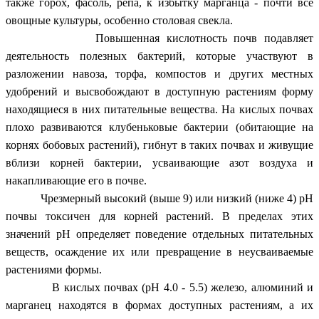
также горох, фасоль, репа, к избытку марганца - почти все
овощные культуры, особенно столовая свекла.
Повышенная кислотность почв подавляет
деятельность полезных бактерий, которые участвуют в
разложении навоза, торфа, компостов и других местных
удобрений и высвобождают в доступную растениям форму
находящиеся в них питательные вещества. На кислых почвах
плохо развиваются клубеньковые бактерии (обитающие на
корнях бобовых растений), гибнут в таких почвах и живущие
вблизи корней бактерии, усваивающие азот воздуха и
накапливающие его в почве.
Чрезмерный высокий (выше 9) или низкий (ниже 4) рH
почвы токсичен для корней растений. В пределах этих
значений рH определяет поведение отдельных питательных
веществ, осаждение их или превращение в неусваиваемые
растениями формы.
В кислых почвах (рH 4.0 - 5.5) железо, алюминий и
марганец находятся в формах доступных растениям, а их