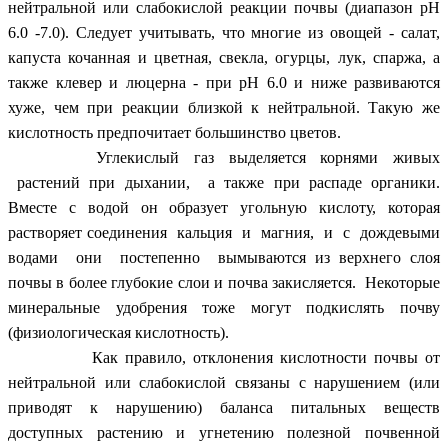
нейтральной или слабокислой реакции почвы (диапазон рH
6.0 -7.0). Следует учитывать, что многие из овощей - салат,
капуста кочанная и цветная, свекла, огурцы, лук, спаржа, а
также клевер и люцерна - при рH 6.0 и ниже развиваются
хуже, чем при реакции близкой к нейтральной. Такую же
кислотность предпочитает большинство цветов.
Углекислый газ выделяется корнями живых
растений при дыхании, а также при распаде органики.
Вместе с водой он образует угольную кислоту, которая
растворяет соединения кальция и магния, и с дождевыми
водами они постепенно вымываются из верхнего слоя
почвы в более глубокие слои и почва закисляется. Некоторые
минеральные удобрения тоже могут подкислять почву
(физиологическая кислотность).
Как правило, отклонения кислотности почвы от
нейтральной или слабокислой связаны с нарушением (или
приводят к нарушению) баланса питальных веществ
доступных растению и угнетению полезной почвенной