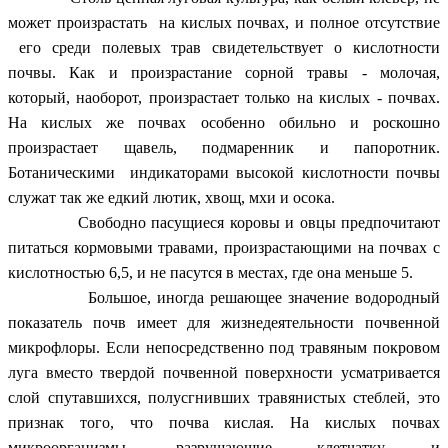
может произрастать на кислых почвах, и полное отсутствие
его среди полевых трав свидетельствует о кислотности
почвы. Как и произрастание сорной травы - молочая,
который, наоборот, произрастает только на кислых - почвах.
На кислых же почвах особенно обильно и роскошно
произрастает щавель, подмаренник и папоротник.
Ботаническими индикаторами высокой кислотности почвы
служат так же едкий лютик, хвощ, мхи и осока.
Свободно пасущиеся коровы и овцы предпочитают
питаться кормовыми травами, произрастающими на почвах с
кислотностью 6,5, и не пасутся в местах, где она меньше 5.
Большое, иногда решающее значение водородный
показатель почв имеет для жизнедеятельности почвенной
микрофлоры. Если непосредственно под травяным покровом
луга вместо твердой почвенной поверхности усматривается
слой спутавшихся, полусгнивших травянистых стеблей, это
признак того, что почва кислая. На кислых почвах
микроорганизмы, разрушающие клетчатку и