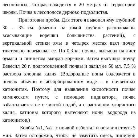
лесополосы, которая находится в 20 метрах от территории
школы. Почва в лесополосе дерново-подзолистая.
Приготовил пробы. Для этого я выкопал яму глубиной
30 – 35 см. (именно на такой глубине расположены
всасывающие корешки большинства растений), с
вертикальной стенки ямы в четырех местах взял почву,
тщательно перемешал ее. По 0,3 кг. почвы, высыпал на лист
бумаги и пинцетом выбрал корешки. Затем высушил почву.
Взвесил 20 г. подготовленной почвы и залил ее 50 мл. 7,5 %
раствора хлорида калия. (Водородные ионы содержатся в
почвах обычно в абсорбированном виде – в почвенных
катионитах. Поэтому для выявления кислотности почвы
химическим путем, с помощью индикатора, почва
взбалтывается не с чистой водой, а с раствором хлористого
калия, катионы которого вытесняют ионы водорода из
катионитов.)
Колбы №1, №2 с почвой взболтал и оставил стоять 5
мин. Затем осторожно, чтобы не замутить смесь, пипеткой