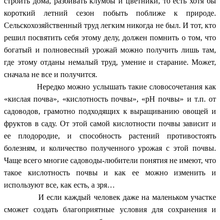
строить дома, разбивать клумбы и цветники, то есть хотя бы
короткий летний сезон побыть поближе к природе.
Сельскохозяйственный труд легким никогда не был. И тот, кто
решил посвятить себя этому делу, должен помнить о том, что
богатый и полновесный урожай можно получить лишь там,
где этому отданы немалый труд, умение и старание. Может,
сначала не все и получится.
Нередко можно услышать такие словосочетания как
«кислая почва», «кислотность почвы», «рH почвы» и т.п. от
садоводов, грамотно подходящих к выращиванию овощей и
фруктов в саду. От этой самой кислотности почвы зависит и
ее плодородие, и способность растений противостоять
болезням, и количество полученного урожая с этой почвы.
Чаще всего многие садоводы-любители понятия не имеют, что
такое кислотность почвы и как ее можно изменить и
используют все, как есть, а зря…
И если каждый человек даже на маленьком участке
сможет создать благоприятные условия для сохранения и