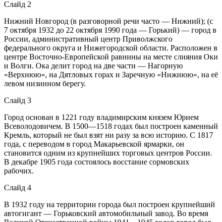
Слайд 2
Нижний Новгород (в разговорной речи часто — Нижний); (с
7 октября 1932 до 22 октября 1990 года — Горький) — город в
России, административный центр Приволжского
федерального округа и Нижегородской области. Расположен в
центре Восточно-Европейской равнины на месте слияния Оки
и Волги. Ока делит город на две части — Нагорную
«Верхнюю», на Дятловых горах и Заречную «Нижнюю», на её
левом низинном берегу.
Слайд 3
Город основан в 1221 году владимирским князем Юрием
Всеволодовичем. В 1500—1518 годах был построен каменный
Кремль, который не был взят ни разу за всю историю. С 1817
года, с переводом в город Макарьевской ярмарки, он
становится одним из крупнейших торговых центров России.
В декабре 1905 года состоялось восстание сормовских
рабочих.
Слайд 4
В 1932 году на территории города был построен крупнейший
автогигант — Горьковский автомобильный завод. Во время