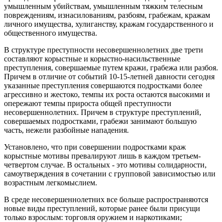
умышленным убийствам, умышленным тяжким телесным
повреждениям, изнасилованиям, разбоям, грабежам, кражам
личного имущества, хулиганству, кражам государственного и
общественного имущества.
В структуре преступности несовершеннолетних две трети
составляют корыстные и корыстно-насильственные
преступления, совершаемые путем кражи, грабежа или разбоя.
Причем в отличие от событий 10-15-летней давности сегодня
указанные преступления совершаются подростками более
агрессивно и жестоко, темпы их роста остаются высокими и
опережают темпы прироста общей преступности
несовершеннолетних. Причем в структуре преступлений,
совершаемых подростками, грабежи занимают большую
часть, нежели разбойные нападения.
Установлено, что при совершении подростками краж
корыстные мотивы превалируют лишь в каждом третьем-
четвертом случае. В остальных - это мотивы солидарности,
самоутверждения в сочетании с групповой зависимостью или
возрастным легкомыслием.
В среде несовершеннолетних все больше распространяются
новые виды преступлений, которые ранее были присущи
только взрослым: торговля оружием и наркотиками;