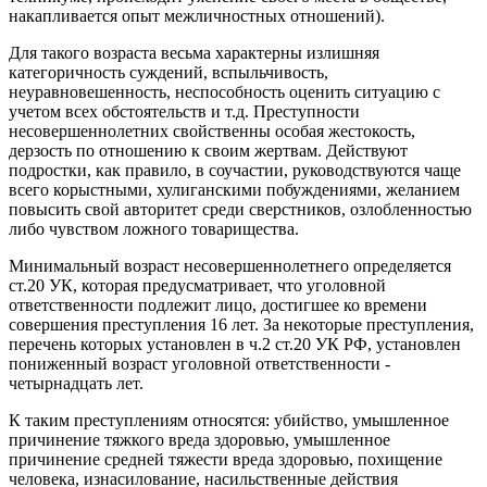
накапливается опыт межличностных отношений).
Для такого возраста весьма характерны излишняя
категоричность суждений, вспыльчивость,
неуравновешенность, неспособность оценить ситуацию с
учетом всех обстоятельств и т.д. Преступности
несовершеннолетних свойственны особая жестокость,
дерзость по отношению к своим жертвам. Действуют
подростки, как правило, в соучастии, руководствуются чаще
всего корыстными, хулиганскими побуждениями, желанием
повысить свой авторитет среди сверстников, озлобленностью
либо чувством ложного товарищества.
Минимальный возраст несовершеннолетнего определяется
ст.20 УК, которая предусматривает, что уголовной
ответственности подлежит лицо, достигшее ко времени
совершения преступления 16 лет. За некоторые преступления,
перечень которых установлен в ч.2 ст.20 УК РФ, установлен
пониженный возраст уголовной ответственности -
четырнадцать лет.
К таким преступлениям относятся: убийство, умышленное
причинение тяжкого вреда здоровью, умышленное
причинение средней тяжести вреда здоровью, похищение
человека, изнасилование, насильственные действия