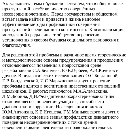
Актуальность темы обуславливается тем, что в общем числе
преступлений растёт количество совершённых
несовершеннолетними. Перед государством и обществом
встаёт задача найти и привести в жизнь наиболее
эффективные методы профилактики совершения
преступлений среди данного контингента. Криминализация
молодежной среды лишает общество перспектив
установления в скором будущем социального равновесия и
благополучия.
Для решения этой проблемы в различное время теоретические
и методологические основы предупреждения и преодоления
отклоняющегося поведения в подростковой среде
разрабатывали С.А.Беличева, Ю.В.Гербеев, А.И.Кочетов и
другие. В педагогических исследованиях О.С.Богдановой,
Е.В.Бондаревской, И.С.Марьяненко и других решение
проблемы видится в воспитании нравственных отношений
школьников. В работах психологов М.А.Алемаскина,
Л.М.Зюбина, Д.И.Фельдштейна охарактеризованы типы
отклоняющегося поведения учащихся, способы его
диагностики и коррекции. Исследования юристов
Ю.М.Антоняна, К.Е.Игошева, Г.М.Миньковского и других
анализируют основные звенья профилактики девиантного
поведения несовершеннолетних с точки зрения
совершенствования деятельности правоохранительных