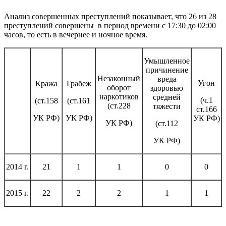
Анализ совершенных преступлений показывает, что 26 из 28
преступлений совершены в период времени с 17:30 до 02:00
часов, то есть в вечернее и ночное время.
Умышленное
причинение
Незаконный
вреда
Угон
Кража
Грабеж
оборот
здоровью
наркотиков
средней
(ч.1
(ст.158
(ст.161
(ст.228
тяжести
ст.166
УК РФ)
УК РФ)
УК РФ)
УК РФ)
(ст.112
УК РФ)
2014 г.
21
1
1
0
0
2015 г.
22
2
2
1
1