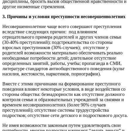
дисциплины, бросить вызов общественной нравственности и
другие низменные стремления.
3. Причины и условия преступности несовершеннолетних
Несовершеннолетние чаще всего совершают преступления
вследствие следующих причин: под влиянием
отрицательного примера родителей и других членов семьи
(30-40% преступлений); подстрекательства со стороны
взрослых преступников (30% случаев); отсутствие у
родителей возможности материально обеспечивать реально
необходимые потребности детей; длительное отсутствие
определенных занятий, работы, учебы; пропаганда в СМИ,
литературе стандартов антиобщественного поведения (культ
насилия, жестокости, наркотиков, порнографии).
Вместе с этими причинами на формирование преступного
поведения влияют некоторые условия, в виде воздействия со
стороны общества: безнадзорности как отсутствие должного
контроля семьи и образовательных учреждений за связями и
временем несовершеннолетних (более 90% случаев
преступлений); отсутствие системы трудоустройства
подростков; отсутствие сети детского и подросткового досуга.
Не имея возможности законным путем удовлетворять свои
потребности, многие подростки начинают “делать деньги” и