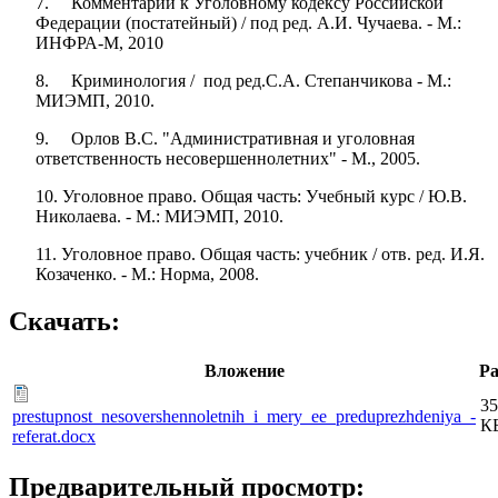
7. Комментарий к Уголовному кодексу Российской
Федерации (постатейный) / под ред. А.И. Чучаева. - М.:
ИНФРА-М, 2010
8. Криминология / под ред.С.А. Степанчикова - М.:
МИЭМП, 2010.
9. Орлов B.C. "Административная и уголовная
ответственность несовершеннолетних" - М., 2005.
10. Уголовное право. Общая часть: Учебный курс / Ю.В.
Николаева. - М.: МИЭМП, 2010.
11. Уголовное право. Общая часть: учебник / отв. ред. И.Я.
Козаченко. - М.: Норма, 2008.
Скачать:
Вложение
Ра
35
prestupnost_nesovershennoletnih_i_mery_ee_preduprezhdeniya_-
К
referat.docx
Предварительный просмотр: