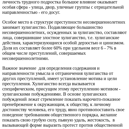
личность трудного подростка большое влияние оказывает
особая сфера - улица, двор, уличные группы с отрицательной
направленностью - его досуг.
Особое место в структуре преступности несовершеннолетних
занимает хулиганство. Подавляющее большинство
несовершеннолетних, осужденных за хулиганство, составляют
лица, совершившие злостное хулиганство, т.е. хулиганские
действия, характеризующиеся особой дерзостью и цинизмом.
Доля их составляет более 60% при удельном весе 6 - 7% в
общем числе преступлений, совершаемых
несовершеннолетними.
Важное значение для определения содержания и
направленности умысла и отграничения хулиганства от
других преступлений, имеет установление мотива и цели
преступления. Хулиганство всегда вызывается
специфическим, присущим этому преступлению мотивом -
хулиганскими побуждениями. В основе хулиганских
побуждений лежат стремление показать нарочито-показное
пренебрежение к окружающим, к обществу, к личному
достоинству человека, его труду, явно противопоставить свое
поведение требованиям общественного порядка, желание
показать свою грубую силу, пьяную удаль, жестокость, в
вызывающей форме выразить протест против общественной