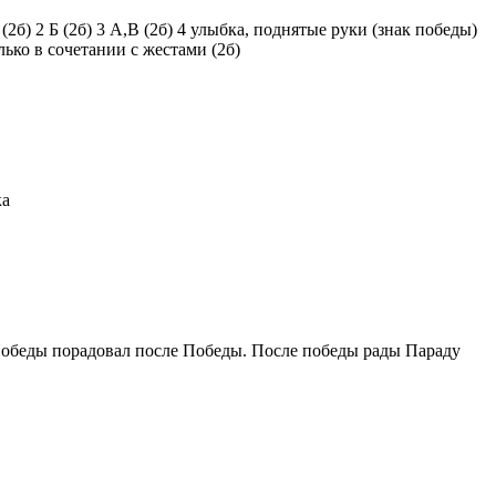
б) 2 Б (2б) 3 А,В (2б) 4 улыбка, поднятые руки (знак победы)
лько в сочетании с жестами (2б)
ка
 Победы порадовал после Победы. После победы рады Параду