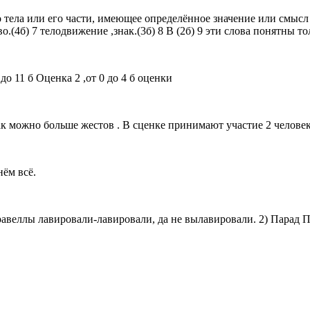
тела или его части, имеющее определённое значение или смысл (2
.(4б) 7 телодвижение ,знак.(3б) 8 В (2б) 9 эти слова понятны то
 до 11 б Оценка 2 ,от 0 до 4 б оценки
ак можно больше жестов . В сценке принимают участие 2 челове
нём всё.
равеллы лавировали-лавировали, да не вылавировали. 2) Парад