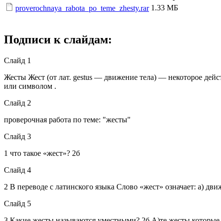
1.33 МБ
proverochnaya_rabota_po_teme_zhesty.rar
Подписи к слайдам:
Слайд 1
Жесты Жест (от лат. gestus — движение тела) — некоторое дейс
или символом .
Слайд 2
проверочная работа по теме: "жесты"
Слайд 3
1 что такое «жест»? 2б
Слайд 4
2 В переводе с латинского языка Слово «жест» означает: а) дв
Слайд 5
3 Какие жесты называются уместными? 2б А)те жесты которые 