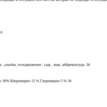
1б
, улыбка ,телодвижение , сыр , знак ,аббревиатура. 3б
о 30% В)примерно 15 % Г)примерно 5 % 3б