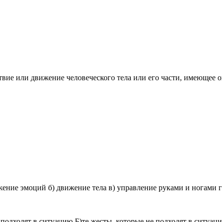
твие или движение человеческого тела или его части, имеющее о
ижение эмоций б) движение тела в) управление руками и ногами г
подходят в ситуацию Б)те жесты, которые не подходят в ситуац