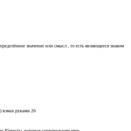
пределённое значение или смысл , то есть являющееся знаком
) взмах руками 2б
ию В)жесты, которые сопровождает речь