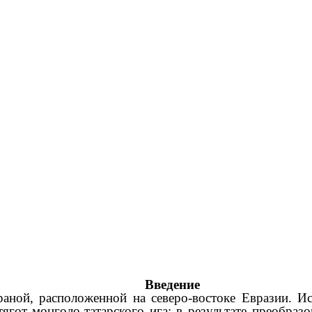
Введение
аной, расположенной на северо-востоке Евразии. Ис
ягот монголо-татарского ига; в результате преобраз