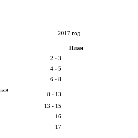
2017 год
План
2 - 3
4 - 5
6 - 8
икая
8 - 13
13 - 15
16
17