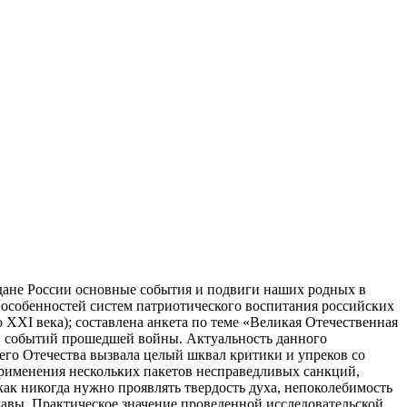
дане России основные события и подвиги наших родных в
 особенностей систем патриотического воспитания российских
о ХХI века); составлена анкета по теме «Великая Отечественная
и событий прошедшей войны. Актуальность данного
его Отечества вызвала целый шквал критики и упреков со
применения нескольких пакетов несправедливых санкций,
как никогда нужно проявлять твердость духа, непоколебимость
жавы. Практическое значение проведенной исследовательской