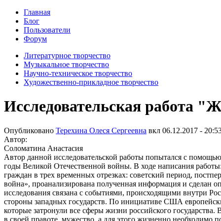
Главная
Блог
Пользователи
Форум
Литературное творчество
Музыкальное творчество
Научно-техническое творчество
Художественно-прикладное творчество
Исследовательская работа "
Опубликовано
Терехина Олеся Сергеевна
вкл
06.12.2017 - 20:5
Автор:
Соломатина Анастасия
Автор данной исследовательской работы попытался с помощью
годы Великой Отечественной войны. В ходе написания работы:
граждан в трех временных отрезках: советский период, постпер
война», проанализирована полученная информация и сделан 
исследования связана с событиями, происходящими внутри Рос
стороны западных государств. По инициативе США европейски
которые затронули все сферы жизни российского государства. В
в своей правоте, мужество, а для этого жизненно необходимо 