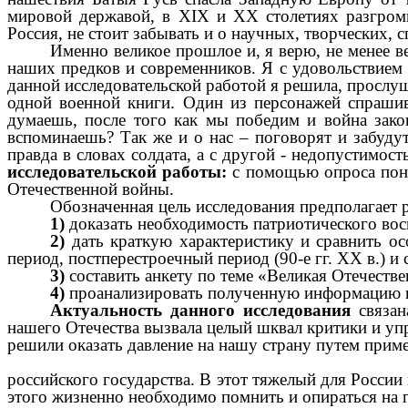
мировой державой, в XIX и XX столетиях разгром
Россия, не стоит забывать и о научных, творческих,
Именно великое прошлое и, я верю, не менее в
наших предков и современников. Я с удовольствием
данной исследовательской работой я решила, просл
одной военной книги. Один из персонажей спрашив
думаешь, после того как мы победим и война закон
вспоминаешь? Так же и о нас – поговорят и забудут
правда в словах солдата, а с другой - недопустимос
исследовательской работы:
с помощью опроса поня
Отечественной войны.
Обозначенная цель исследования предполагает
1)
доказать необходимость патриотического вос
2)
дать краткую характеристику и сравнить ос
период, постперестроечный период (90-е гг. ХХ в.) и 
3)
составить анкету по теме «Великая Отечестве
4)
проанализировать полученную информацию и
Актуальность данного исследования
связан
нашего Отечества вызвала целый шквал критики и уп
решили оказать давление на нашу страну путем пр
российского государства. В этот тяжелый для России 
этого жизненно необходимо помнить и опираться на 