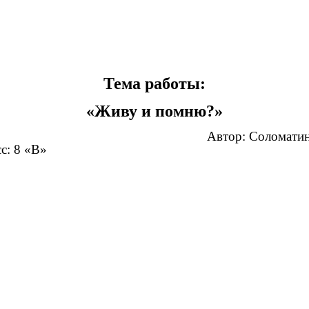
Тема работы:
«Живу и помню?»
ор: Соломатина Анас
В»
Руководитель: