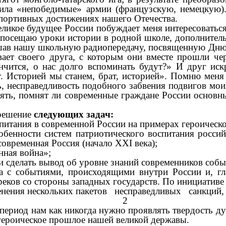
ила «непобедимые» армии (французскую, немецкую).
 спортивных достижениях нашего Отечества.
еликое будущее России побуждает меня интересоватьс
 посещаю уроки истории в родной школе, дополнитель
ушав нашу школьную радиопередачу, посвященную Дню 
ает своего друга, с которым они вместе прошли че
чится, о нас долго вспоминать будут?» И друг иск
. Историей мы станем, брат, историей». Помню меня 
ть, несправедливость подобного забвения подвигов мо
ть, помнят ли современные граждане России основн
 решение
следующих задач:
питания в современной России на примерах героическ
обенности систем патриотического воспитания россий
современная Россия (начало ХХI века);
нная война»;
 сделать вывод об уровне знаний современников соб
а с событиями, происходящими внутри России и, гл
реков со стороны западных государств. По инициатив
именения нескольких пакетов несправедливых санкци
2
период нам как никогда нужно проявлять твердость ду
героическое прошлое нашей великой державы.