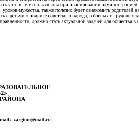
быть учтены и использованы при планировании администрацией
, уроков-мужества, также полезно будет ознакомить родителей 
 с детьми о подвиге советского народа, о боевых и трудовых за
равленности, должно стать актуальной задачей для общества в ц
АЗОВАТЕЛЬНОЕ
2»
 РАЙОНА
4 E-maiI: zargimn@maiI.ru