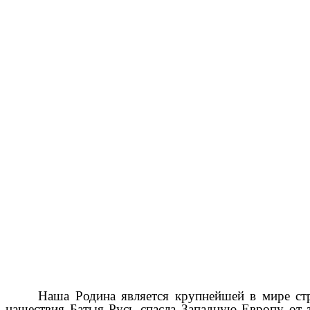
Наша Родина является крупнейшей в мире стр
нашествия Батыя Русь спасла Западную Европу от т