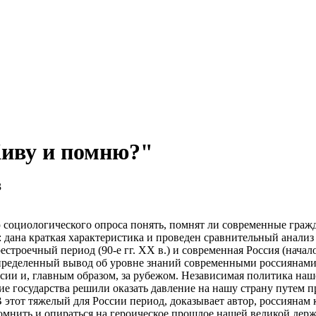
Живу и помню?"
3
 социологического опроса понять, помнят ли современные граж
 дана краткая характеристика и проведен сравнительный анализ
естроечный период (90-е гг. ХХ в.) и современная Россия (начал
определенный вывод об уровне знаний современными россиянам
сии и, главным образом, за рубежом. Независимая политика наш
е государства решили оказать давление на нашу страну путем 
 этот тяжелый для России период, доказывает автор, россиянам 
помнить и опираться на героическое прошлое нашей великой дер