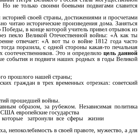
 Но не только своими боевыми подвигами славится
я историей своей страны, достижениями и просчетами
но читаю исторические произведения дома. Заняться
Победы, в конце которой учитель привел отрывок из
рез пекло Великой Отечественной войны: «А как ты
ренне отвечает: «А вот ты о войне 1812 года часто
тогда поразила, с одной стороны какая-то печальная
их соотечественников.
Это и определило
цель данной
ые события и подвиги наших родных в годы Великой
ого прошлого нашей страны;
ских граждан в трех временных отрезках: советский
ытий прошедшей войны.
авным образом, за рубежом. Независимая политика
е США европейские государства
й, которые затронули все сферы жизни
ха, непоколебимость в своей правоте, мужество, а для