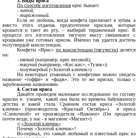
3. Виды ириса
По способу изготовления
ирис бывает:
литой;
тираженный
.
Если не любишь, когда конфета прилипает к зубам, а
вместо этого отдаешь предпочтение ирискам, которые
крошатся и тают во рту, – выбирай тираженный ирис. В
процессе его изготовления тягучую массу смешивают с
крошками уже готовых ирисок. Именно так удается достичь
полутвердой консистенции.
Конфеты «Ирис»
по консистенции (тягучести)
делятся
на:
мягкий
(например, ирис весовой);
тягучий (
например, «Кис-кис», «Тузик»);
полутвердый (
«Золотой ключик»)
На некоторых упаковках с конфетами можно увидеть
название «тоффи» и «фадж». Это те же ириски, только с
зарубежными названиями.
4. Состав ириса
Давайте проведем маленькое исследование по составу
ириски и узнаем, какой она была во времена бабушкиного
детства и какой стала. Сравним состав ириса «Золотой
ключик» (производитель «Красный Октябрь») и ириса
«Сливочной» от производителя «Яшкино» (Он продается
почти везде, у нас - в магазине «Магнит»)
«Золотой ключик»
Почему «Золотой ключик»?
Во-первых, это самый любимый и известный ирис из