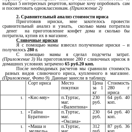
выбрал 5 интересных рецептов, которые хочу опробовать сам
и посоветовать одноклассникам.
(Приложение 2)
2. Сравнительный анализ стоимости ириса
Приготовив ириски, мне захотелось провести
сравнительный анализ и узнать, сколько мама потратила
денег на приготовление конфет дома и сколько бы
потратила, купив их в магазине.
Сливочные ириски
Я с помощью мамы взвесил полученные ириски – и
получилось
280 г.
С помощью мамы я сделал подсчеты затрат.
(Приложение 3)
На приготовление 280 г сливочных ирисок в
домашних условиях затрачено
65 руб.20 коп.
После необходимых расчетов мы сравнили стоимость
разных видов сливочного ириса, купленного в магазине.
(Приложение, Фото 9).
Данные занесли в таблицу.
Сорт ириса
Место
Цена
Стоимость
покупки
за 1
280 г
кг
ириса
«Кис-мяу»
п.Туртас,
230
64 руб. 40
маг.
руб.
коп.
«Валентина»
«Тайна
п.Туртас,
230
64 руб. 40
Буратино»
маг.
руб.
коп.
«Оксана»
«Маша и
п.Туртас,
312
87 руб. 36
медведь»
маг.
руб.
коп.