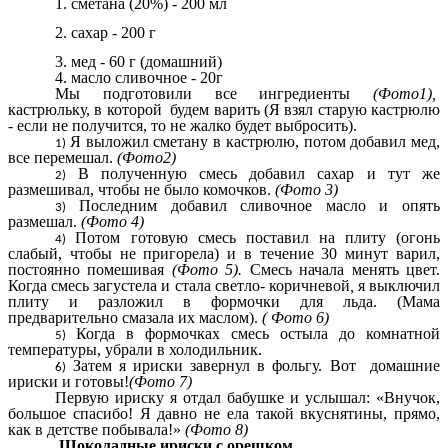
1. сметана (20%) - 200 мл
2. сахар - 200 г
3. мед - 60 г (домашний)
4. масло сливочное - 20г
Мы подготовили все ингредиенты
(Фото1),
кастрюльку, в которой будем варить (Я взял старую кастрюлю
- если не получится, то не жалко будет выбросить).
Я выложил сметану в кастрюлю, потом добавил мед,
все перемешал.
(Фото2)
В полученную смесь добавил сахар и тут же
размешивал, чтобы не было комочков.
(Фото 3)
Последним добавил сливочное масло и опять
размешал.
(Фото 4)
Потом готовую смесь поставил на плиту (огонь
слабый, чтобы не пригорела) и в течение 30 минут варил,
постоянно помешивая
(Фото 5).
Смесь начала менять цвет.
Когда смесь загустела и стала светло- коричневой
,
я выключил
плиту и разложил в формочки для льда. (Мама
предварительно смазала их маслом).
( Фото 6)
Когда в формочках смесь остыла до комнатной
температуры, убрали в холодильник.
Затем я ириски завернул в фольгу. Вот домашние
ириски и готовы!
(Фото 7)
Первую ириску я отдал бабушке и услышал: «Внучок,
большое спасибо! Я давно не ела такой вкуснятины, прямо,
как в детстве побывала!»
(Фото 8)
Шоколадные ириски с орешком