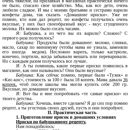
очень тяжелое, на прилавках в магазинах практически ничего
не было, спасало свое хозяйство. Мы, как все дети, очень
любили сладкое. И мы с моими братьями и сестрами варили
конфеты дома, так сказать «Домашние ириски». Уже не
помню, кто нам дал рецепт, но конфеты получались очень
вкусные, у них был своеобразный вкус - вкус сгущенного
молока. Их можно было сосать часами.
Я:
Бабушка, а из чего вы их варили? Сложно? С
первого раза получилось?
Бабушка:
Продукты были домашнее: молоко, сливки,
масло, сахар по минимуму (чтобы мама не узнала, заменяли
его иногда медом). Несложно варить, только кастрюли,
конечно, портили, когда забывали мешать или переваривали.
Но с каждым разом получалось все лучше.
Я:
А ты помнишь, какие первые ириски появились в
магазине, как они назывались? Они были вкусные?
Бабушка:
Как сейчас помню, первые были «Тузик» и
«Кис-кис», стоимость за 100 г была 18 копеек. Мама давала
36
копеек,
чтоб после школы мы могли купить себе 200 гр.
Вкусные, но домашние вкуснее.
Я:
Вот бы и мне попробовать «те самые ириски» из
твоего детства.
Бабушка:
Хочешь, вместе сделаем? Я до сих пор помню
рецепт, а ты угостишь своих друзей, пусть и они попробуют.
II. Практическая часть
1. Приготовление ирисок в домашних условиях
Ириски по бабушкиному рецепту.
Нам понадобилось: