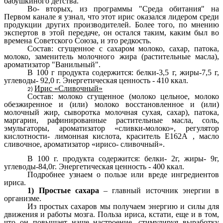
бабушкиного детства.
Во- вторых, из программы "Среда обитания" на
Первом канале я узнал, что этот ирис оказался лидером среди
продукции других производителей. Более того, по мнению
экспертов в этой передаче, он остался таким, каким был во
времена Советского Союза, и это редкость.
Состав: сгущенное с сахаром молоко, сахар, патока,
молоко, заменитель молочного жира (растительные масла),
ароматизатор "Ванильный".
В 100 г продукта содержится: белки-3,5 г, жиры-7,5 г,
углеводы- 92,0 г. Энергетическая ценность - 410 ккал.
Ирис «Сливочный»
Состав: молоко сгущенное (молоко цельное, молоко
обезжиренное и (или) молоко восстановленное и (или)
молочный жир, сыворотка молочная сухая, сахар), патока,
маргарин, рафинированные растительные масла, соль,
эмульгаторы, ароматизатор «сливки-молоко», регулятор
кислотности- лимонная кислота, краситель Е162А , масло
сливочное, ароматизатор «ирисо- сливочный».
В 100 г. продукта содержится: белки- 2г, жиры- 9г,
углеводы-84,0г. Энергетическая ценность - 400 ккал.
Подробнее узнаем о пользе или вреде ингредиентов
ириса.
1) Простые сахара
– главный источник энергии в
организме.
Из простых сахаров мы получаем энергию и силы для
движения и работы мозга. Польза ириса, кстати, еще и в том,
что он повышает наше настроение, стимулируя выработку