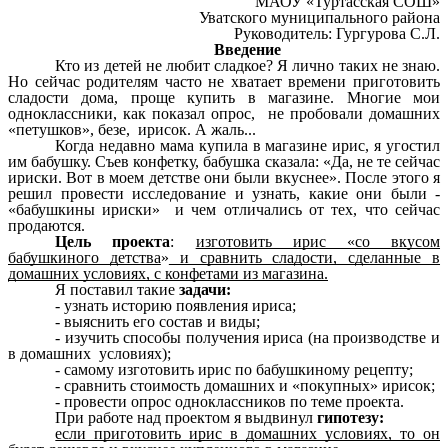
МАОУ «Туртасская СОШ»
Уватского муниципального района
Руководитель: Гургурова С.Л.
Введение
Кто из детей не любит сладкое? Я лично таких не знаю.
Но сейчас родителям часто не хватает времени приготовить
сладости дома, проще купить в магазине. Многие мои
одноклассники, как показал опрос, не пробовали домашних
«петушков», безе, ирисок. А жаль...
Когда недавно мама купила в магазине ирис, я угостил
им бабушку. Съев конфетку, бабушка сказала: «Да, не те сейчас
ириски. Вот в моем детстве они были вкуснее». После этого я
решил провести исследование и узнать, какие они были -
«бабушкины ириски» и чем отличались от тех, что сейчас
продаются.
Цель проекта
:
изготовить ирис «со вкусом
бабушкиного детства
»
и сравнить сладости, сделанные в
домашних условиях, с конфетами из магазина.
Я поставил такие
задачи:
- узнать историю появления ириса;
- выяснить его состав и виды;
- изучить способы получения ириса (на производстве и
в домашних условиях);
- самому изготовить ирис по бабушкиному рецепту;
- сравнить стоимость домашних и «покупных» ирисок;
- провести опрос одноклассников по теме проекта.
При работе над проектом я выдвинул
гипотезу:
если приготовить ирис в домашних условиях, то он