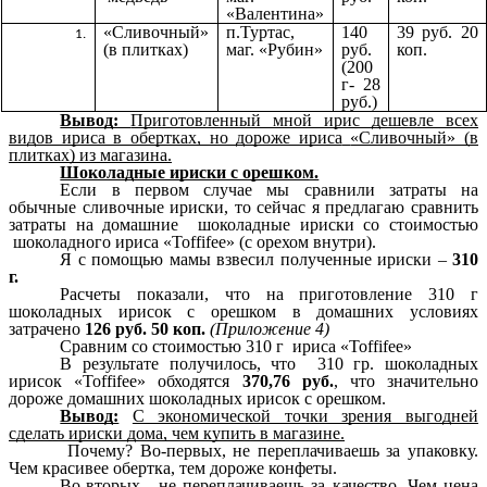
«Валентина»
«Сливочный»
п.Туртас,
140
39 руб. 20
(в плитках)
маг. «Рубин»
руб.
коп.
(200
г- 28
руб.)
Вывод:
Приготовленный мной ирис дешевле всех
видов ириса в обертках, но дороже ириса
«Сливочный» (в
плитках) из магазина.
Шоколадные ириски с орешком.
Если в первом случае мы сравнили затраты на
обычные сливочные ириски, то сейчас я предлагаю сравнить
затраты на домашние шоколадные ириски со стоимостью
шоколадного ириса «Toffifee» (с орехом внутри).
Я с помощью мамы взвесил полученные ириски –
310
г.
Расчеты показали, что на приготовление 310 г
шоколадных ирисок с орешком в домашних условиях
затрачено
126 руб. 50 коп.
(Приложение 4)
Сравним со стоимостью 310 г
ириса «Toffifee»
В результате получилось, что 310 гр. шоколадных
ирисок «Toffifee» обходятся
370,76 руб.
, что значительно
дороже домашних шоколадных ирисок с орешком.
Вывод:
С экономической точки зрения выгодней
сделать ириски дома, чем купить в магазине.
Почему? Во-первых, не переплачиваешь за упаковку.
Чем красивее обертка, тем дороже конфеты.
Во-вторых, не переплачиваешь за качество. Чем цена