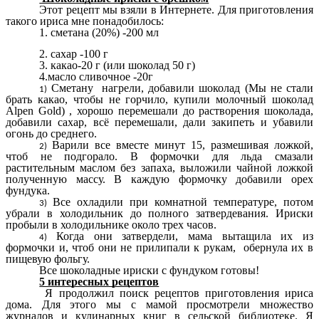
Этот рецепт мы взяли в Интернете. Для приготовления
такого ириса мне понадобилось:
1. сметана (20%) -200 мл
2. сахар -100 г
3. какао-20 г (или шоколад 50 г)
4.масло сливочное -20г
Сметану нагрели, добавили шоколад (Мы не стали
брать какао, чтобы не горчило, купили молочный шоколад
Alpen Gold) , хорошо перемешали до растворения шоколада,
добавили сахар, всё перемешали, дали закипеть и убавили
огонь до среднего.
Варили все вместе минут 15, размешивая ложкой,
чтоб не подгорало. В формочки для льда смазали
растительным маслом без запаха, выложили чайной ложкой
полученную массу. В каждую формочку добавили орех
фундука.
Все охладили при комнатной температуре, потом
убрали в холодильник до полного затвердевания. Ириски
пробыли в холодильнике около трех часов.
Когда они затвердели, мама вытащила их из
формочки и, чтоб они не прилипали к рукам, обернула их в
пищевую фольгу.
Все шоколадные ириски с фундуком готовы!
5 интересных рецептов
Я продолжил поиск рецептов приготовления ириса
дома. Для этого мы с мамой просмотрели множество
журналов и кулинарных книг в сельской библиотеке. Я