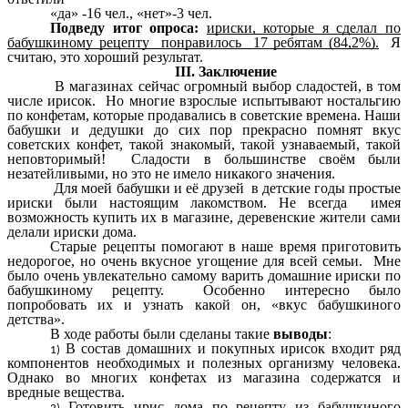
«да» -16 чел., «нет»-3 чел.
Подведу итог опроса:
ириски, которые я сделал по
бабушкиному рецепту понравилось 17 ребятам (84,2%).
Я
считаю, это хороший результат.
III. Заключение
В магазинах сейчас огромный выбор сладостей, в том
числе ирисок. Но многие взрослые испытывают ностальгию
по конфетам, которые продавались в советские времена. Наши
бабушки и дедушки до сих пор прекрасно помнят вкус
советских конфет, такой знакомый, такой узнаваемый, такой
неповторимый! Сладости в большинстве своём были
незатейливыми, но это не имело никакого значения.
Для моей бабушки и её друзей в детские годы простые
ириски были настоящим лакомством. Не всегда имея
возможность купить их в магазине, деревенские жители сами
делали ириски дома.
Старые рецепты помогают в наше время приготовить
недорогое, но очень вкусное угощение для всей семьи. Мне
было очень увлекательно самому варить домашние ириски по
бабушкиному рецепту. Особенно интересно было
попробовать их и узнать какой он, «вкус бабушкиного
детства».
В ходе работы были сделаны такие
выводы
:
В состав домашних и покупных ирисок входит ряд
компонентов необходимых и полезных организму человека.
Однако во многих конфетах из магазина содержатся и
вредные вещества.
Готовить ирис дома по рецепту из бабушкиного