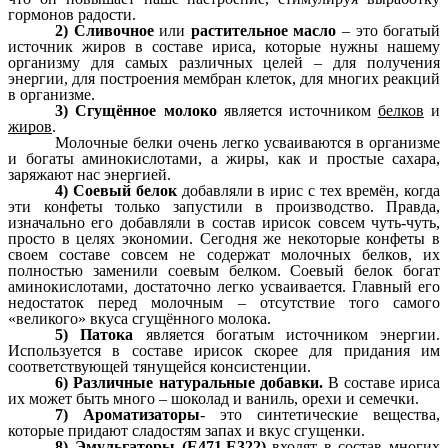
гормонов радости.
2) Сливочное
или
растительное масло
– это богатый
источник жиров в составе ириса, которые нужны нашему
организму для самых различных целей – для получения
энергии, для построения мембран клеток, для многих реакций
в организме.
3) Сгущённое молоко
является источником
белков
и
жиров
.
Молочные белки очень легко усваиваются в организме
и богаты аминокислотами, а жиры, как и простые сахара,
заряжают нас энергией.
4) Соевый белок
добавляли в ирис с тех времён, когда
эти конфеты только запустили в производство. Правда,
изначально его добавляли в состав ирисок совсем чуть-чуть,
просто в целях экономии. Сегодня же некоторые конфеты в
своем составе совсем не содержат молочных белков, их
полностью заменили соевым белком. Соевый белок богат
аминокислотами, достаточно легко усваивается. Главный его
недостаток перед молочным – отсутствие того самого
«великого» вкуса сгущённого молока.
5) Патока
является богатым источником энергии.
Используется в составе ирисок скорее для придания им
соответствующей тянущейся консистенции.
6) Различные натуральные добавки.
В составе ириса
их может быть много –
шоколад
и
ваниль
, орехи и семечки.
7) Ароматизаторы
- это синтетические вещества,
которые придают сладостям запах и вкус
сгущенки
.
8) Эмульгаторы (Е471,Е322)
входят в состав многих