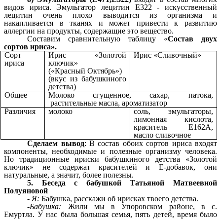
видов ириса. Эмульгатор лецитин Е322 - искусственный
лецитин очень плохо выводится из организма и
накапливается в тканях и может привести к развитию
аллергии на продукты, содержащие это вещество.
Составим сравнительную таблицу «
Состав двух
сортов ириса».
Сорт
Ирис «Золотой
Ирис «Сливочный»
ириса
ключик»
(«Красный Октябрь»)
(вкус из бабушкиного
детства)
Общее
Молоко сгущенное, сахар, патока,
растительные масла, ароматизатор
Различия
молоко
соль, эмульгаторы,
лимонная кислота,
краситель Е162А,
масло сливочное
Сделаем вывод
: В состав обоих сортов ириса входят
компоненты, необходимые и полезные организму человека.
Но традиционные ириски бабушкиного детства «Золотой
ключик» не содержат красителей и Е-добавок, они
натуральные, а значит, более полезны.
5. Беседа с бабушкой Татьяной Матвеевной
Полуяновой
- Я:
Бабушка, расскажи об ирисках твоего детства.
-
Бабушка:
Жили мы в Упоровском районе, в с.
Емуртла. У нас была большая семья, пять детей, время было