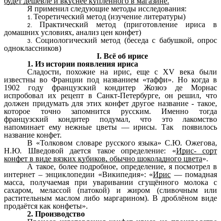
будет дешевле и вкуснее купленного в магазине.
Я применил следующие методы исследования:
Теоретический метод (изучение литературы)
Практический метод (приготовление ириса в
домашних условиях, анализ цен конфет)
Социологический метод (беседа с бабушкой, опрос
одноклассников)
I. Всё об ирисе
1. Из истории появления ириса
Сладости, похожие на ирис, еще с XV века были
известны во Франции под названием «таффи». Но когда в
1902 году французский кондитер Жозюэ де Морнас
испробовал их рецепт в Санкт-Петербурге, он решил, что
должен придумать для этих конфет другое название - такое,
которое точно запомнится русским. Именно тогда
французский кондитер подумал, что это лакомство
напоминает ему нежные цветы —
ирисы
. Так появилось
название конфет.
В «Толковом словаре русского языка» С.Ю. Ожегова,
Н.Ю. Шведовой дается такое определение: «
Ирис- сорт
конфет в виде вязких кубиков, обычно шоколадного цвета
».
А такое, более подробное, определение, я посмотрел в
интернет – энциклопедии «Википедия»: «
Ирис
—
помадная
масса
, получаемая при уваривании
сгущённого молока
с
сахаром
,
мелассой
(
патокой
) и жиром (сливочным или
растительным
маслом
либо
маргарином
). В дроблёном виде
продаётся как
конфеты
».
2. Производство