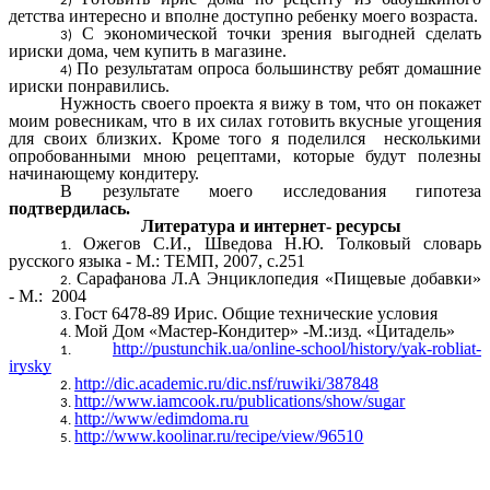
детства интересно и вполне доступно ребенку моего возраста.
С экономической точки зрения выгодней сделать
ириски дома, чем купить в магазине.
По результатам опроса большинству ребят домашние
ириски понравились.
Нужность своего проекта я вижу в том, что он покажет
моим ровесникам, что в их силах готовить вкусные угощения
для своих близких. Кроме того я поделился несколькими
опробованными мною рецептами, которые будут полезны
начинающему кондитеру.
В результате моего исследования гипотеза
подтвердилась.
Литература и интернет- ресурсы
Ожегов С.И., Шведова Н.Ю. Толковый словарь
русского языка - М.: ТЕМП, 2007, с.251
Сарафанова Л.А Энциклопедия «Пищевые добавки»
- М.: 2004
Гост 6478-89 Ирис. Общие технические условия
Мой Дом «Мастер-Кондитер» -М.:изд. «Цитадель»
http://pustunchik.ua/online-school/history/yak-robliat-
irysky
http://dic.academic.ru/dic.nsf/ruwiki/387848
http://www.iamcook.ru/publications/show/sugar
http://www/edimdoma.ru
http://www.koolinar.ru/recipe/view/96510