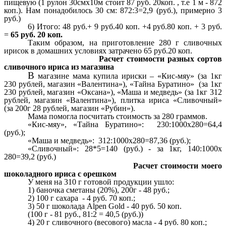
пищевую (1 рулон 30смх10м стоит 87 руб. 20коп. , т.е 1 м - 872
коп.). Нам понадобилось 30 см: 872:3=2,9 (руб.), примерно 3
руб.)
6) Итого: 48 руб.+ 9 руб.40 коп. +4 руб.80 коп. + 3 руб.
=
65 руб. 20 коп.
Таким образом, на приготовление 280 г сливочных
ирисок в домашних условиях затрачено 65 руб.20 коп.
Расчет стоимости разных сортов
сливочного ириса из магазина
В
магазине мама купила ириски – «Кис-мяу» (за 1кг
230 рублей, магазин «Валентина»), «Тайна Буратино» (за 1кг
230 рублей, магазин «Оксана»), «Маша и медведь» (за 1кг 312
рублей, магазин «Валентина»), плитка ириса «Сливочный»
(за 200г 28 рублей, магазин «Рубин»).
Мама помогла посчитать стоимость за 280 граммов.
«Кис-мяу», «Тайна Буратино»: 230:1000х280=64,4
(руб.);
«Маша и медведь»: 312:1000х280=87,36 (руб.);
«Сливочный»: 28*5=140 (руб.) - за 1кг, 140:1000х
280=39,2 (руб.)
Расчет стоимости моего
шоколадного ириса с орешком
У меня на 310 г готовой продукции ушло:
1) баночка сметаны (20%), 200г - 48 руб.;
2) 100 г сахара - 4 руб. 70 коп.;
3) 50 г шоколада Alpen Gold - 40 руб. 50 коп.
(100 г - 81 руб., 81:2 = 40,5 (руб.))
4) 20 г сливочного (весового) масла - 4 руб. 80 коп.;