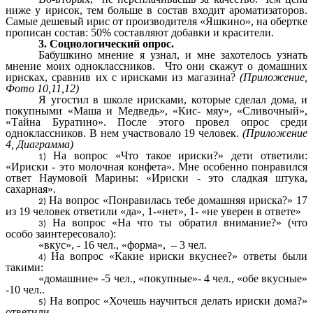
ниже у ирисок, тем больше в состав входит ароматизаторов.
Самые дешевый ирис от производителя «Яшкино», на обертке
прописан состав: 50% составляют добавки и красители.
3. Социологический опрос.
Бабушкино мнение я узнал, и мне захотелось узнать
мнение моих одноклассников. Что они скажут о домашних
ирисках, сравнив их с ирисками из магазина?
(Приложение,
Фото 10,11,12)
Я угостил в школе ирисками, которые сделал дома, и
покупными «Маша и Медведь», «Кис- мяу», «Сливочный»,
«Тайна Буратино». После этого провел опрос среди
одноклассников. В нем участвовало 19 человек.
(Приложение
4, Диаграмма)
На вопрос «Что такое ириски?» дети ответили:
«Ириски - это молочная конфета». Мне особенно понравился
ответ Наумовой Марины: «Ириски - это сладкая штука,
сахарная».
На вопрос «Понравилась тебе домашняя ириска?» 17
из 19 человек ответили «да», 1-«нет», 1- «не уверен в ответе»
На вопрос «На что ты обратил внимание?» (что
особо заинтересовало):
«вкус», - 16 чел., «форма», – 3 чел.
На вопрос «Какие ириски вкуснее?» ответы были
такими:
«домашние» -5 чел., «покупные»- 4 чел., «обе вкусные»
-10 чел..
На вопрос «Хочешь научиться делать ириски дома?»
ответили