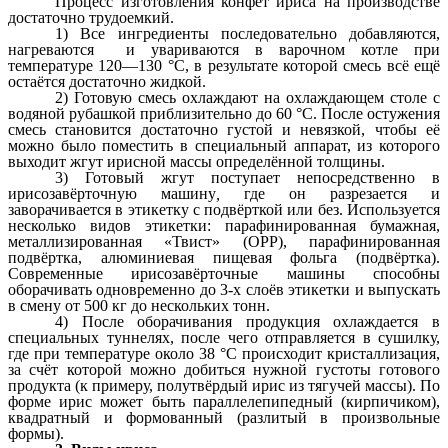
Процесс изготовления конфет ириса на производстве
достаточно трудоемкий.
1) Все ингредиенты последовательно добавляются,
нагреваются и увариваются в варочном котле при
температуре 120—130 °C, в результате которой смесь всё ещё
остаётся достаточно жидкой.
2) Готовую смесь охлаждают на охлаждающем столе с
водяной рубашкой приблизительно до 60 °C. После остужения
смесь становится достаточно густой и невязкой, чтобы её
можно было поместить в специальный аппарат, из которого
выходит жгут ирисной массы определённой толщины.
3) Готовый жгут поступает непосредственно в
ирисозавёрточную машину
,
где он разрезается и
заворачивается в этикетку с подвёрткой или без. Используется
несколько видов этикетки: парафинированная бумажная,
металлизированная «Твист» (OPP), парафинированная
подвёртка, алюминиевая пищевая фольга (подвёртка).
Современные ирисозавёрточные машины способны
оборачивать одновременно до 3-х слоёв этикетки и выпускать
в смену от 500 кг до нескольких тонн.
4) После оборачивания продукция охлаждается в
специальных туннелях, после чего отправляется в сушилку,
где при температуре около 38 °C происходит кристаллизация,
за счёт которой можно добиться нужной густоты готового
продукта (к примеру, полутвёрдый ирис из тягучей массы). По
форме ирис может быть параллелепипедный (кирпичиком),
квадратный и формованный (разлитый в произвольные
формы).