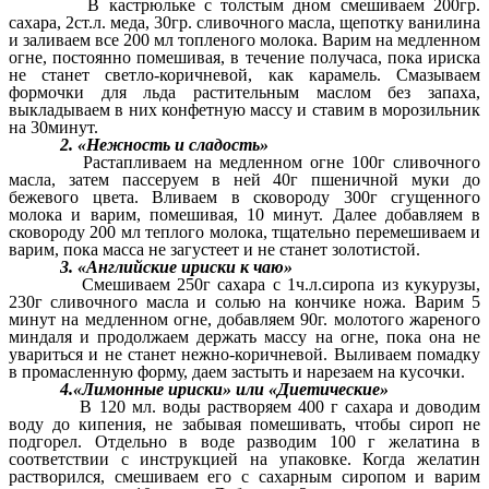
В кастрюльке с толстым дном смешиваем 200гр.
сахара, 2ст.л. меда, 30гр. сливочного масла, щепотку ванилина
и заливаем все 200 мл топленого молока. Варим на медленном
огне, постоянно помешивая, в течение получаса, пока ириска
не станет светло-коричневой, как карамель. Смазываем
формочки для льда растительным маслом без запаха,
выкладываем в них конфетную массу и ставим в морозильник
на 30минут.
2. «Нежность и сладость»
Растапливаем на медленном огне 100г сливочного
масла, затем пассеруем в ней 40г пшеничной муки до
бежевого цвета. Вливаем в сковороду 300г сгущенного
молока и варим, помешивая, 10 минут. Далее добавляем в
сковороду 200 мл теплого молока, тщательно перемешиваем и
варим, пока масса не загустеет и не станет золотистой.
3. «Английские ириски к чаю»
Смешиваем 250г сахара с 1ч.л.сиропа из кукурузы,
230г сливочного масла и солью на кончике ножа. Варим 5
минут на медленном огне, добавляем 90г. молотого жареного
миндаля и продолжаем держать массу на огне, пока она не
увариться и не станет нежно-коричневой. Выливаем помадку
в промасленную форму, даем застыть и нарезаем на кусочки.
4.«Лимонные ириски» или «Диетические»
В 120 мл. воды растворяем 400 г сахара и доводим
воду до кипения, не забывая помешивать, чтобы сироп не
подгорел. Отдельно в воде разводим 100 г желатина в
соответствии с инструкцией на упаковке. Когда желатин
растворился, смешиваем его с сахарным сиропом и варим