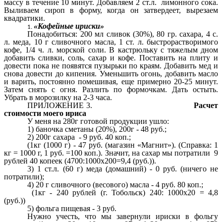
массу в течение 10 минут. Добавляем 2 ст.л. лимонного сока.
Выливаем сироп в форму, когда он затвердеет, вырезаем
квадратики.
«Кофейные ириски»
Понадобиться: 200 мл сливок (30%), 80 гр. сахара, 4 с.
л. меда, 10 г сливочного масла, 1 ст. л. быстрорастворимого
кофе, 1/4 ч. л. морской соли. В кастрюльку с тяжелым дном
добавить сливки, соль, сахар и кофе. Поставить на плиту и
довести пока не появятся пузырьки по краям. Добавить мед и
снова довести до кипения. Уменьшить огонь, добавить масло
и варить, постоянно помешивая, еще примерно 20-25 минут.
Затем снять с огня. Разлить по формочкам. Дать остыть.
Убрать в морозилку на 2-3 часа.
ПРИЛОЖЕНИЕ 3.
Расчет
стоимости моего ириса
У меня на 280г готовой продукции ушло:
1) баночка сметаны (20%), 200г - 48 руб.;
2) 200г сахара - 9 руб. 40 коп.;
(1кг (1000 г) - 47 руб. (магазин «Магнит»). (Справка: 1
кг = 1000 г, 1 руб. =100 коп.). Значит, на сахар мы потратили 9
рублей 40 копеек (4700:1000х200=9,4 (руб.)).
3) 1 ст.л. (60 г) меда (домашний) - 0 руб. (ничего не
потратили);
4) 20 г сливочного (весового) масла - 4 руб. 80 коп.;
(1кг - 240 рублей (г. Тобольск) 240: 1000х20 = 4,8
(руб.))
5) фольга пищевая - 3 руб.
Нужно учесть, что мы завернули ириски в фольгу