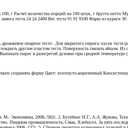
00, г Расчет количества порций на 100 штук, г брутто нетто Мук
 замеса теста 24 24 2400 Вес теста 91 91 9100 Фарш из кураги 30
рожжевое опарное тесто . Для закрытого пирога: кусок теста ра
 покрыть другим пластом теста. Поверхность смазать яйцом. Из
 Выпекать пирог в разогретой духовке при средней температуре (
лжен сохранять форму Цвет: золотисто-коричневый Консистенция
. М.: Экономика, 2008.-582с. 2. Бутейкис Н.Г., А.А. Жукова, Т
тво. Пищевая промышленность, Смак, Хлебосол. За пять последни
мика-2008.-237с. 5. Сборник рецептур кулинарных изделий и блю