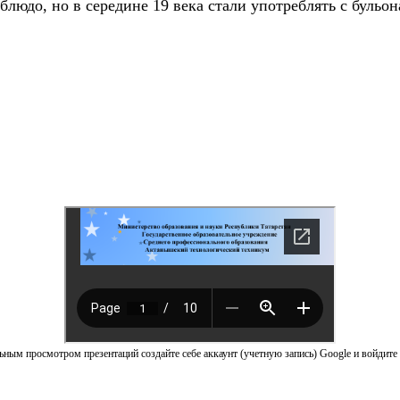
людо, но в середине 19 века стали употреблять с бульо
ным просмотром презентаций создайте себе аккаунт (учетную запись) Google и войдите 