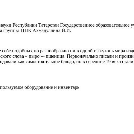
 науки Республики Татарстан Государственное образовательное
а группы 11ПК Ахмадуллина Й.И.
 себе подобных по разнообразию ни в одной из кухонь мира изд
кого слова « пыро »- пшеница. Первоначально писали и произно
подавали как самостоятельное блюдо, но в середине 19 века стал
пользуемое оборудование и инвентарь