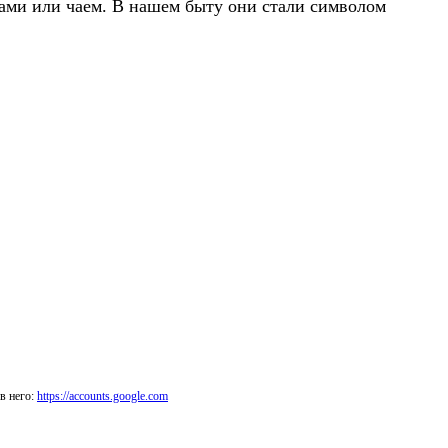
нами или чаем. В нашем быту они стали символом
в него:
https://accounts.google.com