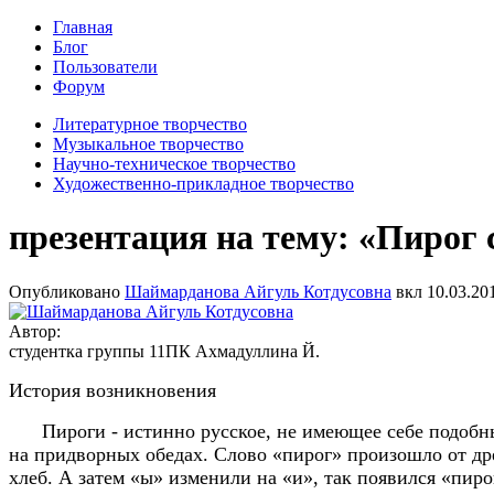
Главная
Блог
Пользователи
Форум
Литературное творчество
Музыкальное творчество
Научно-техническое творчество
Художественно-прикладное творчество
презентация на тему: «Пирог 
Опубликовано
Шаймарданова Айгуль Котдусовна
вкл
10.03.201
Автор:
студентка группы 11ПК Ахмадуллина Й.
История возникновения
Пироги - истинно русское, не имеющее себе подобных 
на придворных обедах. Слово «пирог» произошло от др
хлеб. А затем «ы» изменили на «и», так появился «пиро