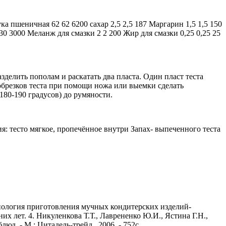
а пшеничная 62 62 6200 сахар 2,5 2,5 187 Маргарин 1,5 1,5 150
 30 3000 Меланж для смазки 2 2 200 Жир для смазки 0,25 0,25 25
зделить пополам и раскатать два пласта. Один пласт теста
 обрезков теста при помощи ножа или выемки сделать
180-190 градусов) до румяности.
: тесто мягкое, пропечённое внутри Запах- выпеченного теста
ехнология приготовления мучных кондитерских изделий-
х лет. 4. Никуленкова Т.Т., Лаврененко Ю.И., Ястина Г.Н.,
д. - М.: Цитадель-трейд , 2006. - 752с.