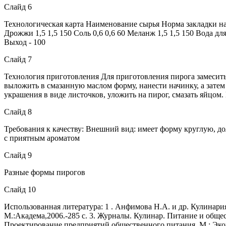
Слайд 6
Технологическая карта Наименование сырья Норма закладки на 1
Дрожжи 1,5 1,5 150 Соль 0,6 0,6 60 Меланж 1,5 1,5 150 Вода для
Выход - 100
Слайд 7
Технология приготовления Для приготовления пирога замесить д
выложить в смазанную маслом форму, нанести начинку, а затем
украшения в виде листочков, уложить на пирог, смазать яйцом.
Слайд 8
Требования к качеству: Внешний вид: имеет форму круглую, до
с приятным ароматом
Слайд 9
Разные формы пирогов
Слайд 10
Использованная литература: 1 . Анфимова Н.А. и др. Кулинария
М.:Академа,2006.-285 с. 3. Журналы. Кулинар. Питание и общес
Проектирование предприятий общественного питания. М.: Эконо