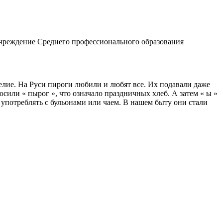
 учреждение Среднего профессионального образования
елие. На Руси пироги любили и любят все. Их подавали даже
сили « пырог », что означало праздничных хлеб. А затем « ы »
и употреблять с бульонами или чаем. В нашем быту они стали