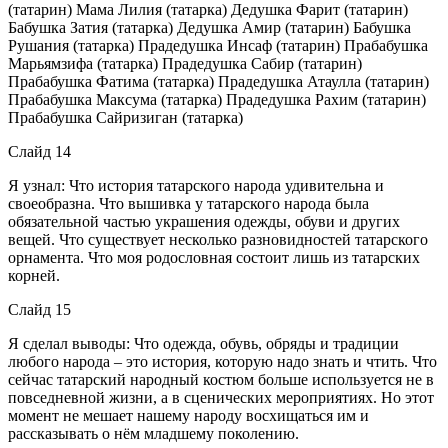
(татарин) Мама Лилия (татарка) Дедушка Фарит (татарин)
Бабушка Затия (татарка) Дедушка Амир (татарин) Бабушка
Рушания (татарка) Прадедушка Инсаф (татарин) Прабабушка
Марьямзифа (татарка) Прадедушка Сабир (татарин)
Прабабушка Фатима (татарка) Прадедушка Атаулла (татарин)
Прабабушка Максума (татарка) Прадедушка Рахим (татарин)
Прабабушка Сайризиган (татарка)
Слайд 14
Я узнал: Что история татарского народа удивительна и
своеобразна. Что вышивка у татарского народа была
обязательной частью украшения одежды, обуви и других
вещей. Что существует несколько разновидностей татарского
орнамента. Что моя родословная состоит лишь из татарских
корней.
Слайд 15
Я сделал выводы: Что одежда, обувь, обряды и традиции
любого народа – это история, которую надо знать и чтить. Что
сейчас татарский народный костюм больше используется не в
повседневной жизни, а в сценических мероприятиях. Но этот
момент не мешает нашему народу восхищаться им и
рассказывать о нём младшему поколению.