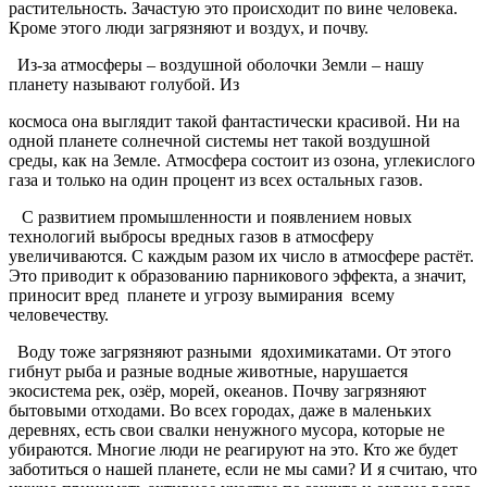
растительность. Зачастую это происходит по вине человека.
Кроме этого люди загрязняют и воздух, и почву.
Из-за атмосферы – воздушной оболочки Земли – нашу
планету называют голубой. Из
космоса она выглядит такой фантастически красивой. Ни на
одной планете солнечной системы нет такой воздушной
среды, как на Земле. Атмосфера состоит из озона, углекислого
газа и только на один процент из всех остальных газов.
С развитием промышленности и появлением новых
технологий выбросы вредных газов в атмосферу
увеличиваются. С каждым разом их число в атмосфере растёт.
Это приводит к образованию парникового эффекта, а значит,
приносит вред планете и угрозу вымирания всему
человечеству.
Воду тоже загрязняют разными ядохимикатами. От этого
гибнут рыба и разные водные животные, нарушается
экосистема рек, озёр, морей, океанов. Почву загрязняют
бытовыми отходами. Во всех городах, даже в маленьких
деревнях, есть свои свалки ненужного мусора, которые не
убираются. Многие люди не реагируют на это. Кто же будет
заботиться о нашей планете, если не мы сами? И я считаю, что