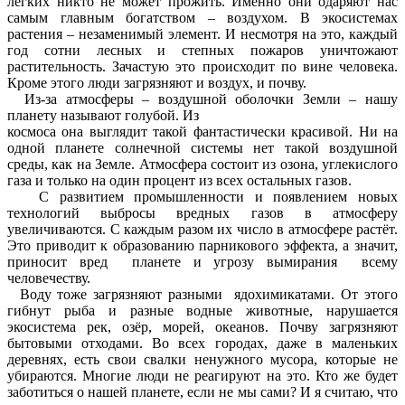
легких никто не может прожить. Именно они одаряют нас
самым главным богатством – воздухом. В экосистемах
растения – незаменимый элемент. И несмотря на это, каждый
год сотни лесных и степных пожаров уничтожают
растительность. Зачастую это происходит по вине человека.
Кроме этого люди загрязняют и воздух, и почву.
Из-за атмосферы – воздушной оболочки Земли – нашу
планету называют голубой. Из
космоса она выглядит такой фантастически красивой. Ни на
одной планете солнечной системы нет такой воздушной
среды, как на Земле. Атмосфера состоит из озона, углекислого
газа и только на один процент из всех остальных газов.
С развитием промышленности и появлением новых
технологий выбросы вредных газов в атмосферу
увеличиваются. С каждым разом их число в атмосфере растёт.
Это приводит к образованию парникового эффекта, а значит,
приносит вред планете и угрозу вымирания всему
человечеству.
Воду тоже загрязняют разными ядохимикатами. От этого
гибнут рыба и разные водные животные, нарушается
экосистема рек, озёр, морей, океанов. Почву загрязняют
бытовыми отходами. Во всех городах, даже в маленьких
деревнях, есть свои свалки ненужного мусора, которые не
убираются. Многие люди не реагируют на это. Кто же будет
заботиться о нашей планете, если не мы сами? И я считаю, что