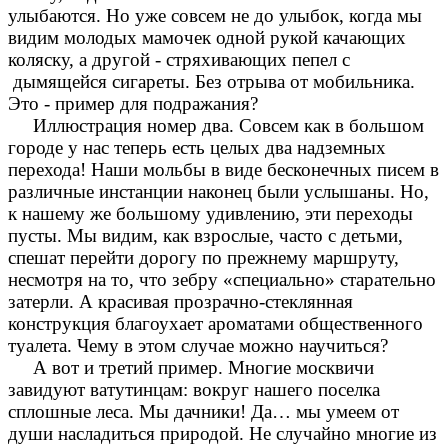
улыбаются. Но уже совсем не до улыбок, когда мы
видим молодых мамочек одной рукой качающих
коляску, а другой - стряхивающих пепел с
дымящейся сигареты. Без отрыва от мобильника.
Это - пример для подражания?
Иллюстрация номер два. Совсем как в большом
городе у нас теперь есть целых два надземных
перехода! Наши мольбы в виде бесконечных писем в
различные инстанции наконец были услышаны. Но,
к нашему же большому удивлению, эти переходы
пусты. Мы видим, как взрослые, часто с детьми,
спешат перейти дорогу по прежнему маршруту,
несмотря на то, что зебру «специально» старательно
затерли. А красивая прозрачно-стеклянная
конструкция благоухает ароматами общественного
туалета. Чему в этом случае можно научиться?
А вот и третий пример. Многие москвичи
завидуют ватутинцам: вокруг нашего поселка
сплошные леса. Мы дачники! Да… мы умеем от
души насладиться природой. Не случайно многие из