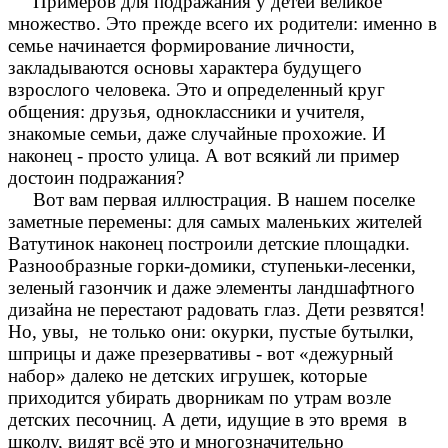
Примеров для подражания у детей великое
множество. Это прежде всего их родители: именно в
семье начинается формирование личности,
закладываются основы характера будущего
взрослого человека. Это и определенный круг
общения: друзья, одноклассники и учителя,
знакомые семьи, даже случайные прохожие. И
наконец - просто улица. А вот всякий ли пример
достоин подражания?
Вот вам первая иллюстрация. В нашем поселке
заметные перемены: для самых маленьких жителей
Ватутинок наконец построили детские площадки.
Разнообразные горки-домики, ступеньки-лесенки,
зеленый газончик и даже элементы ландшафтного
дизайна не перестают радовать глаз. Дети резвятся!
Но, увы, не только они: окурки, пустые бутылки,
шприцы и даже презервативы - вот «дежурный
набор» далеко не детских игрушек, которые
приходится убирать дворникам по утрам возле
детских песочниц. А дети, идущие в это время в
школу, видят всё это и многозначительно