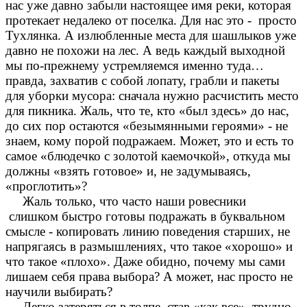
нас уже давно забыли настоящее имя реки, которая
протекает недалеко от поселка. Для нас это - просто
Тухлянка. А излюбленные места для шашлыков уже
давно не похожи на лес. А ведь каждый выходной
мы по-прежнему устремляемся именно туда…
правда, захватив с собой лопату, грабли и пакеты
для уборки мусора: сначала нужно расчистить место
для пикника. Жаль, что те, кто «был здесь» до нас,
до сих пор остаются «безымянными героями» - не
знаем, кому порой подражаем. Может, это и есть то
самое «блюдечко с золотой каемочкой», откуда мы
должны «взять готовое» и, не задумываясь,
«проглотить»?
Жаль только, что часто наши ровесники
слишком быстро готовы подражать в буквальном
смысле - копировать линию поведения старших, не
напрягаясь в размышлениях, что такое «хорошо» и
что такое «плохо». Даже обидно, почему мы сами
лишаем себя права выбора? А может, нас просто не
научили выбирать?
Легко затеряться в толпе, став «как все», трудно