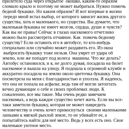
прилетело суда через открытое окошко, каким-то образом
сломало крыло и поэтому не может выбраться. Нужно помочь
бедной букашке. Но каким образом? И вот впервые в жизни
передо мной встал выбор, от которого зависит жизнь другого
существа, хоть и маленького, но существа. Вы думаете, что
маленькая букашка не имеет мозгов, сердца, души и чувств?
Как вы не правы! Сейчас в глазах насекомого отчетливо
можно было рассмотреть отчаяние. Как помочь бедному
существу? Если оставить его в автобусе, то кто-нибудь
специально или случайно может раздавить его. Из окна
выбросить букашку тоже нельзя. Она умрет от удара об
землю, или же попадет под колеса машины. Что же делать?
Автобус остановился, и я, не долго думая, посадила на билет
насекомое и вышла на улицу. Я подошла к огромной клумбе и
аккуратно посадила на землю около цветочка букашку. Она
посмотрела на меня с благодарностью и уползла. Я надеюсь,
что она не попала на асфальт, ведь там её могли затоптать
вечно думающие о себе и своих проблемах люди. К
сожалению, все мы такие. Мы очень редко замечаем
насекомых, а ведь каждое существо хочет жить. Если вы все-
таки заметили букашку, которая не может навредить
человечеству и очень хочет прикоснуться своими маленькими
лапками к мягкой рыхлой земле, то не убивайте ее, а
попытайтесь найти для неё место. Ведь у всех есть оно. Свое
маленькое уютное место.