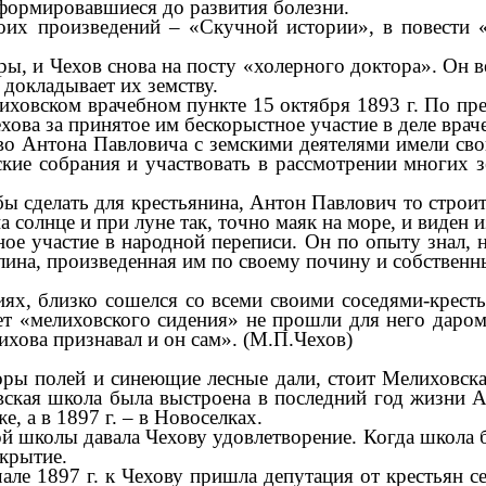
сформировавшиеся до развития болезни.
оих произведений – «Скучной истории», в повести «
ы, и Чехов снова на посту «холерного доктора». Он ве
 докладывает их земству.
лиховском врачебном пункте 15 октября 1893 г. По п
хова за принятое им бескорыстное участие в деле врач
во Антона Павловича с земскими деятелями имели свои
кие собрания и участвовать в рассмотрении многих 
 сделать для крестьянина, Антон Павлович то строит 
 солнце и при луне так, точно маяк на море, и виден и
е участие в народной переписи. Он по опыту знал, н
лина, произведенная им по своему почину и собственны
х, близко сошелся со всеми своими соседями-крестья
 лет «мелиховского сидения» не прошли для него даро
хова признавал и он сам». (М.П.Чехов)
ры полей и синеющие лесные дали, стоит Мелиховская
ская школа была выстроена в последний год жизни А. 
, а в 1897 г. – в Новоселках.
й школы давала Чехову удовлетворение. Когда школа бы
ткрытие.
але 1897 г. к Чехову пришла депутация от крестьян с