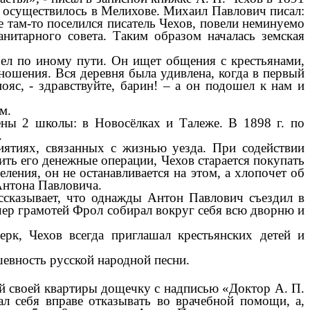
е осуществилось в Мелихове. Михаил Павлович писал:
е там-то поселился писатель Чехов, повели неминуемо
нитарного совета. Таким образом началась земская
ошел по иному пути. Он ищет общения с крестьянами,
ношения. Вся деревня была удивлена, когда в первый
яс, - здравствуйте, барин! – а он подошел к нам и
м.
ены 2 школы: в Новосёлках и Талеже. В 1898 г. по
.
иятиях, связанных с жизнью уезда. При содействии
ть его денежные операции, Чехов старается покупать
ения, он не останавливается на этом, а хлопочет об
Антона Павловича.
сказывает, что однажды Антон Павлович съездил в
ер грамотей Фрол собирал вокруг себя всю дворню и
рк, Чехов всегда приглашал крестьянских детей и
евность русской народной песни.
рей своей квартиры дощечку с надписью «Доктор А. П.
ал себя вправе отказывать во врачебной помощи, а,