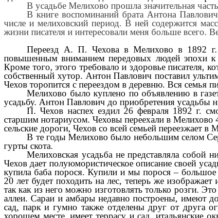
В усадьбе Мелихово прошла значительная часть 
В книге воспоминаний брата Антона Павлович
числе и мелиховский период. В ней содержится масс
жизни писателя и интересовали меня больше всего. В
Переезд А. П. Чехова в Мелихово в 1892 г.
повышенным вниманием передовых людей эпохи к н
Кроме того, этого требовало и здоровье писателя, 
собственный хутор. Антон Павлович поставил ультима
Чехов торопится с переездом в деревню. Вся семья пи
Мелихово было куплено по объявлению в газе
усадьбу. Антон Павлович до приобретения усадьбы н
П. Чехов наспех ездил 26 февраля 1892 г. с
старшим нотариусом. Чеховы переехали в Мелихово 4 
сельские дороги, Чехов со всей семьей переезжает в 
В те годы Мелихово было небольшим селом Сер
гурты скота.
Мелиховская усадьба не представляла собой ни
Чехов дает полуюмористическое описание своей усад
купила баба порося. Купили и мы порося – большое г
20 лет будет походить на лес, теперь же изображает
так как из него можно изготовлять только розги. Эт
аллеи. Сараи и амбары недавно построены, имеют до
сад, парк и гумно также отделены друг от друга ог
хорошем месте, имеет террасу и сад, итальянские ок