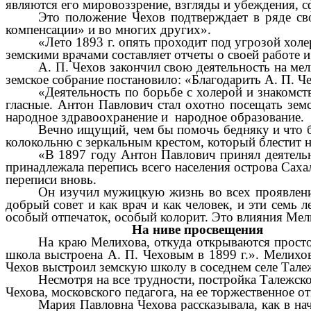
являются его мировоззрение, взгляды и убеждения, 
Это положение Чехов подтверждает в ряде св
компенсации» и во многих других».
«Лето 1893 г. опять проходит под угрозой холер
земскими врачами составляет отчеты о своей работе и
А. П. Чехов закончил свою деятельность на ме
земское собрание постановило: «Благодарить А. П. Че
«Деятельность по борьбе с холерой и знакомст
гласные. Антон Павлович стал охотно посещать земс
народное здравоохранение и народное образование.
Вечно ищущий, чем бы помочь бедняку и что бы
колокольню с зеркальным крестом, который блестит на
«В 1897 году Антон Павлович принял деятельно
принадлежала перепись всего населения острова Саха
переписи вновь.
Он изучил мужицкую жизнь во всех проявления
добрый совет и как врач и как человек, и эти семь
особый отпечаток, особый колорит. Это влияния Мели
На ниве просвещения
На краю Мелихова, откуда открываются просто
школа выстроена А. П. Чеховым в 1899 г.». Мелихов
Чехов выстроил земскую школу в соседнем селе Талеже
Несмотря на все трудности, постройка Талежско
Чехова, московского педагога, на ее торжественное о
Мария Павловна Чехова рассказывала, как в нач