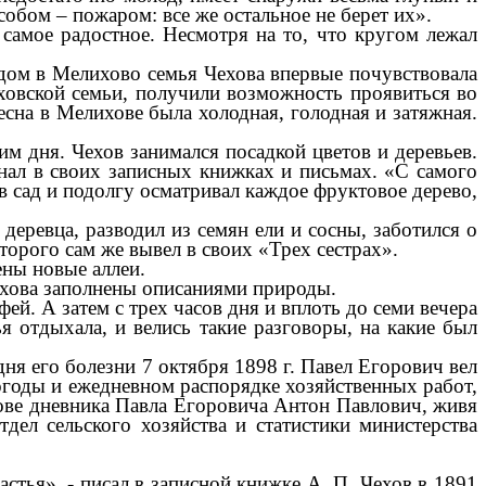
обом – пожаром: все же остальное не берет их».
самое радостное. Несмотря на то, что кругом лежал
дом в Мелихово семья Чехова впервые почувствовала
чеховской семьи, получили возможность проявиться во
сна в Мелихове была холодная, голодная и затяжная.
им дня. Чехов занимался посадкой цветов и деревьев.
нал в своих записных книжках и письмах. «С самого
в сад и подолгу осматривал каждое фруктовое дерево,
деревца, разводил из семян ели и сосны, заботился о
орого сам же вывел в своих «Трех сестрах».
ены новые аллеи.
лихова заполнены описаниями природы.
й. А затем с трех часов дня и вплоть до семи вечера
я отдыхала, и велись такие разговоры, на какие был
ня его болезни 7 октября 1898 г. Павел Егорович вел
огоды и ежедневном распорядке хозяйственных работ,
нове дневника Павла Егоровича Антон Павлович, живя
дел сельского хозяйства и статистики министерства
тья», - писал в записной книжке А. П. Чехов в 1891