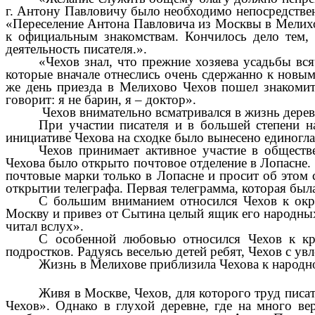
г. Антону Павловичу было необходимо непосредствен
«Переселение Антона Павловича из Москвы в Мелихово
к официальным знакомствам. Кончилось дело тем, 
деятельность писателя.».
«Чехов знал, что прежние хозяева усадьбы вс
которые вначале отнеслись очень сдержанно к новым
же день приезда в Мелихово Чехов пошел знакомить
говорит: я не барин, я – доктор».
Чехов внимательно всматривался в жизнь дерев
При участии писателя и в большей степени н
инициативе Чехова на сходке было вынесено единогл
Чехов принимает активное участие в обществ
Чехова было открыто почтовое отделение в Лопасне.
почтовые марки только в Лопасне и просит об этом 
открытии телеграфа. Первая телеграмма, которая был
С большим вниманием относился Чехов к окр
Москву и привез от Сытина целый ящик его народны
читал вслух».
С особенной любовью относился Чехов к кре
подростков. Радуясь веселью детей ребят, Чехов с ув
Жизнь в Мелихове приблизила Чехова к народно
Живя в Москве, Чехов, для которого труд писа
Чехов». Однако в глухой деревне, где на много ве