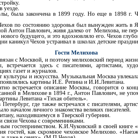
стройку.
 уезде.
лы, была закончена в 1899 году. Но еще в 1898 г. Ч
а Чехов по состоянию здоровья был вынужден жить в 
ной Антон Павлович, живя далеко от Мелихова, не пер
нового будущего, и это вдохновляло его. Чехов глубо
и каникул Чехов устраивал в школах детские праздни
Гости Мелихова
язан с Москвой, и поэтому мелиховский период жизни
 встречается здесь с писателями, артистами, худо
циях газет и журналов.
 культуры и искусства. Музыкальная Москва увлекала
появлялись картины И.Е. Репина и И.И.Левитана.
атно встречается описание Москвы, говорится о кон
исанной в Мелихове в 1894 г., Антон Павлович, не уп
артины Левитана «Тихая обитель».
Петербург, где также встречался с писателями, артис
ыло началом личного знакомства великих писателей.
витану, находившемуся в Тверской губернии.
и связи Чехова с современниками.
ым гостеприимством. К.И.Чуковский в своей книге «Че
я гостей, как скромное чеховское Мелихово. «Наезжа
 и даже в сенях». (М.П.Чехов)