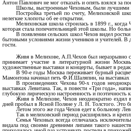
Антон Павлович не мог отказать и опять взялся за по
Школы, выстроенные Чеховым, были лучшими в
Постройка третьей по счету, Мелиховской шко
нелегкие хлопоты об ее открытии.
Мелиховская школа строилась в 1899 г., когд
которая стала попечительницей этой школы. Но боль
В появлении сельских школ Чехов видел ростки 
бытовыми условиями жизни учеников и учителей. В дн
гости.
Живя в Мелихове, А.П.Чехов был неразрывно св
принимает участие в литературной жизни Москвы,
художественные выставки и концерты, бывает в редак
В 90-е годы Москва переживает бурный расцвет
Мамонтова начинал петь Ф.И.Шаляпин, на выставках 
В произведениях Чехова 90-х годов неоднокр
выставках Левитана. Так, в повести «Три года», нап
глубокую лирическую настроенность и поэтичность к
Живя в Мелихове, Чехов неоднократно ездил в 
дней пробыл в Ясной Поляне у Л. Н. Толстого. Это б
Летом этого же года Чехов едет к больному Ле
Так в мелиховский период расширялись и крепл
Семья Чеховых всегда отличалась исключительн
видала под своими древними липами такого нашестви
приходилось иной раз устраивать постели в прихожей