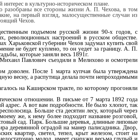
й интерес в культурно-историческом плане.
о разобраны все стороны жизни А. П. Чехова, в том
акие, на первый взгляд, малосущественные случаи из
тоящий Чехов.
щественным подъемом русской жизни 90-х годов, с
х, революционных настроений в русском обществе.
мах Харьковской губернии Чехов задумал купить свой
ние не будет куплено, то он уедет за границу. А. П.
адьбы, которые заняли весь 1891г.
 Михаил Павлович съездили в Мелихово и осмотрели
ном доволен. После 1 марта купчая была утверждена
удную весну, а распутица делала почти непроходимыми
галось на Каширском тракте, по которому прогоняли
етическом отношении. В письме от 7 марта 1892 года
 адрес. А вот вам подробности. Не было хлопот, так
респолосица. Больше ста десятин лесу, который через
-моему же, к нему более подходит название розговой,
уктовый сад. Парк. Большие деревья, длинные липовые
ира деревянной оградой на манер палисадника. Двор,
ких квартир, светел, тепел, крыт железом, стоит на
, недостаточно молод, имеет снаружи весьма глупый и