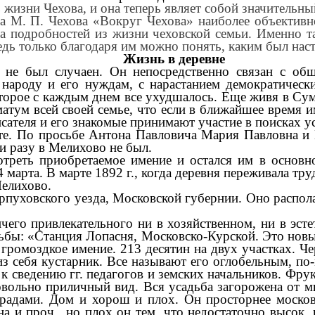
жизни Чехова, и она теперь являет собой значительны
а М. П. Чехова «Вокруг Чехова» наиболее объективн
а подробностей из жизни чеховской семьи. Именно т
едь только благодаря им можно понять, каким был нас
Жизнь в деревне
 не был случаен. Он непосредственно связан с об
ароду и его нуждам, с нарастанием демократически
которое с каждым днем все ухудшалось. Еще живя в Су
тум всей своей семье, что если в ближайшее время име
сателя и его знакомые принимают участие в поисках ус
те. По просьбе Антона Павловича Мария Павловна и
и разу в Мелихово не был.
мотреть приобретаемое имение и остался им в основ
марта. В марте 1892 г., когда деревня переживала тр
Мелихово.
пуховского уезда, Московской губернии. Оно распола
чего привлекательного ни в хозяйственном, ни в эст
ьбы: «Станция Лопасня, Московско-Курской. Это новый
ромоздкое имение. 213 десятин на двух участках. Че
 из себя кустарник. Все называют его оглобельным, по
о к сведению гг. педагогов и земских начальников. Фр
вольно приличный вид. Вся усадьба загорожена от м
радами. Дом и хорош и плох. Он просторнее московс
на и проч., но плох он тем, что недостаточно высок