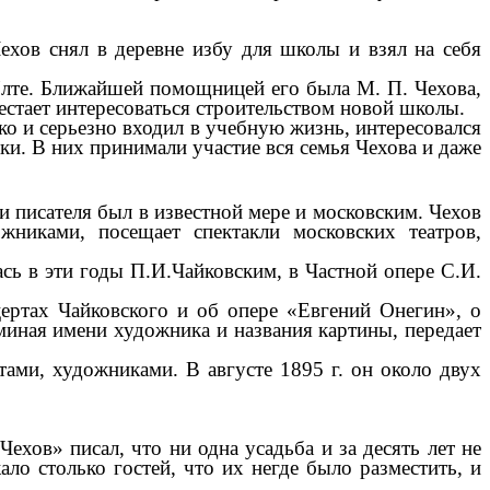
ехов снял в деревне избу для школы и взял на себя
Ялте. Ближайшей помощницей его была М. П. Чехова,
естает интересоваться строительством новой школы.
ко и серьезно входил в учебную жизнь, интересовался
ки. В них принимали участие вся семья Чехова и даже
 писателя был в известной мере и московским. Чехов
жниками, посещает спектакли московских театров,
сь в эти годы П.И.Чайковским, в Частной опере С.И.
цертах Чайковского и об опере «Евгений Онегин», о
оминая имени художника и названия картины, передает
тами, художниками. В августе 1895 г. он около двух
хов» писал, что ни одна усадьба и за десять лет не
ло столько гостей, что их негде было разместить, и