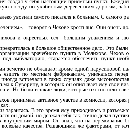
ич создал у себя настоящий приемный пункт. Ежедне
якую погоду по ухабистым деревенским дорогам, заб
леко увозили самого писателя к больным. С самого ра
лечением», - говорят о Чехове крестьяне. Они очень д
ихова и окрестных сел большим уважением и люб
 превратилась в большое общественное дело. Это были 
организации врачебного пункта в Мелихове. Чехов 
у под амбулаторию, старается обеспечить пункт нео
ми земство не обладало; кроме одной парусиновой па
сь ездить по местным фабрикантам, унижаться пере
 иногда встречали в таких случаях даже высокопост
исьма к Суворину, в которых он описывает ему свои в
ыни. Но были и такие люди, которые охотно шли навс
ехов принимает активное участие в комиссии, которая
дках.
из тарантаса. В это время ему приходилось и разъезжа
ался он домой, но держал себя так, точно делал пустя
х внутренним миром. Он знал, что на переживание бо
и волевые качества. Решающими же факторами, от кот