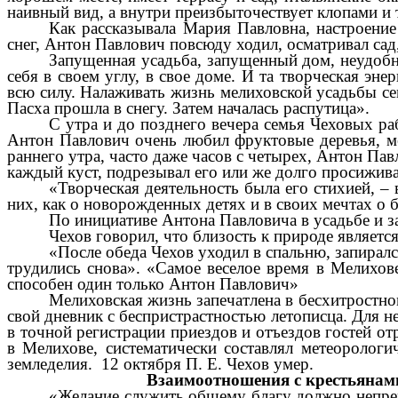
наивный вид, а внутри преизбыточествует клопами и 
Как рассказывала Мария Павловна, настроение
снег, Антон Павлович повсюду ходил, осматривал сад,
Запущенная усадьба, запущенный дом, неудобн
себя в своем углу, в свое доме. И та творческая эн
всю силу. Налаживать жизнь мелиховской усадьбы се
Пасха прошла в снегу. Затем началась распутица».
С утра и до позднего вечера семья Чеховых ра
Антон Павлович очень любил фруктовые деревья, ме
раннего утра, часто даже часов с четырех, Антон Па
каждый куст, подрезывал его или же долго просижива
«Творческая деятельность была его стихией, – 
них, как о новорожденных детях и в своих мечтах о 
По инициативе Антона Павловича в усадьбе и з
Чехов говорил, что близость к природе являет
«После обеда Чехов уходил в спальню, запиралс
трудились снова». «Самое веселое время в Мелихове
способен один только Антон Павлович»
Мелиховская жизнь запечатлена в бесхитростном
свой дневник с беспристрастностью летописца. Для 
в точной регистрации приездов и отъездов гостей о
в Мелихове, систематически составлял метеорологи
земледелия. 12 октября П. Е. Чехов умер.
Взаимоотношения с крестьянам
«Желание служить общему благу должно непрем