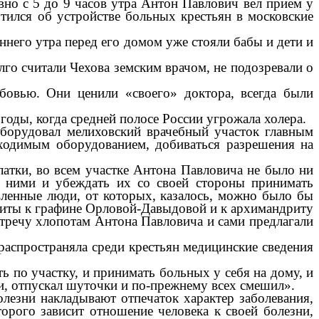
вно с 5 до 9 часов утра Антон Павлович вел прием у
отился об устройстве больных крестьян в московские
ннего утра перед его домом уже стояли бабы и дети и
олго считали Чехова земским врачом, не подозревали о
овью. Они ценили «своего» доктора, всегда были
годы, когда средней полосе России угрожала холера.
оборудовал мелиховский врачебный участок главным
бходимым оборудованием, добиваться разрешения на
латки, во всем участке Антона Павловича не было ни
д ними и убеждать их со своей стороны принимать
авленные люди, от которых, казалось, можно было бы
изиты к графине Орловой-Давыдовой и к архимандриту
тречу хлопотам Антона Павловича и сами предлагали
 распространяла среди крестьян медицинские сведения
ть по участку, и принимать больных у себя на дому, и
ки, отпускал шуточки и по-прежнему всех смешил».
лезни накладывают отпечаток характер заболевания,
орого зависит отношение человека к своей болезни,