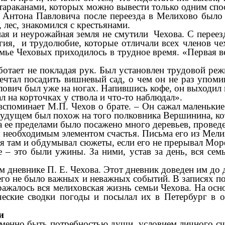
тараканами, которых можно вывести только одним спос
 Антона Павловича после переезда в Мелихово было 
 лес, знакомился с крестьянами.
ая и неурожайная земля не смутили Чехова. С переез
ергия, и трудолюбие, которые отличали всех членов 
мье Чеховых приходилось в трудное время. «Первая ве
ботает не покладая рук. Был установлен трудовой реж
чтал посадить вишневый сад, о чем он не раз упоми
влович был уже на ногах. Напившись кофе, он выходил 
л на корточках у ствола и что-то наблюдал».
вспоминает М.П. Чехов о брате. – Он сажал маленькие 
будущем был похож на того полковника Вершинина, кот
а ее пределами было посажено много деревьев, провед
ся необходимым элементом счастья. Письма его из Ме
я там и обдумывал сюжеты, если его не прерывал Морфе
 – это были ужины. За ними, устав за день, вся семь
 дневнике П. Е. Чехова. Этот дневник доведен им до д
него не было важных и неважных событий. В записях п
тражалось вся мелиховская жизнь семьи Чехова. На ос
ческие сводки погоды и посылал их в Петербург в от
и
енно быть потребностью души, условием личного счас