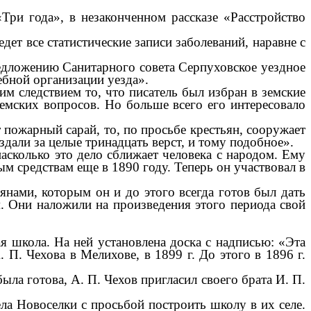
Три года», в незаконченном рассказе «Расстройство
дет все статистические записи заболеваний, наравне с
редложению Санитарного совета Серпуховское уездное
ебной организации уезда».
м следствием то, что писатель был избран в земские
земских вопросов. Но больше всего его интересовало
пожарный сарай, то, по просьбе крестьян, сооружает
здали за целые тринадцать верст, и тому подобное».
асколько это дело сближает человека с народом. Ему
м средствам еще в 1890 году. Теперь он участвовал в
нами, которым он и до этого всегда готов был дать
м. Они наложили на произведения этого периода свой
 школа. На ней установлена доска с надписью: «Эта
П. Чехова в Мелихове, в 1899 г. До этого в 1896 г.
ла готова, А. П. Чехов пригласил своего брата И. П.
ела Новоселки с просьбой построить школу в их селе.