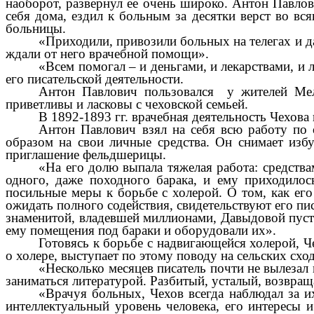
наоборот, развернул ее очень широко. Антон Павлов
себя дома, ездил к больным за десятки верст во вс
больницы.
«Приходили, привозили больных на телегах и да
ждали от него врачебной помощи».
«Всем помогал – и деньгами, и лекарствами, и 
его писательской деятельности.
Антон Павлович пользовался у жителей Мел
приветливы и ласковы с чеховской семьей.
В 1892-1893 гг. врачебная деятельность Чехова
Антон Павлович взял на себя всю работу по 
образом на свои личные средства. Он снимает изб
приглашение фельдшерицы.
«На его долю выпала тяжелая работа: средства
одного, даже походного барака, и ему приходило
посильные меры к борьбе с холерой. О том, как его
ожидать полного содействия, свидетельствуют его п
знаменитой, владевшей миллионами, Давыдовой пуст
ему помещения под бараки и оборудовали их».
Готовясь к борьбе с надвигающейся холерой, Ч
о холере, выступает по этому поводу на сельских схо
«Несколько месяцев писатель почти не вылезал 
заниматься литературой. Разбитый, усталый, возвращ
«Врачуя больных, Чехов всегда наблюдал за и
интеллектуальный уровень человека, его интересы 