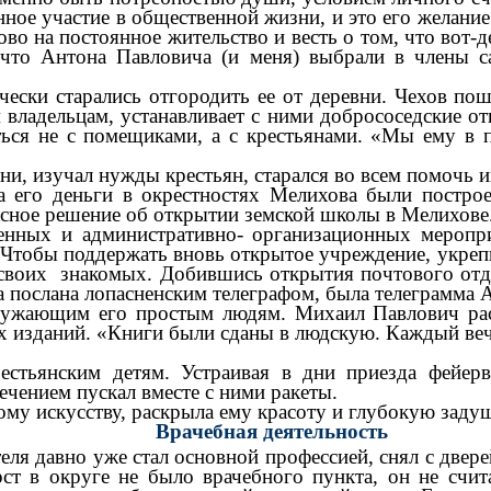
ное участие в общественной жизни, и это его желани
 на постоянное жительство и весть о том, что вот-д
что Антона Павловича (и меня) выбрали в члены са
ячески старались отгородить ее от деревни. Чехов п
 владельцам, устанавливает с ними добрососедские от
ся не с помещиками, а с крестьянами. «Мы ему в по
ни, изучал нужды крестьян, старался во всем помочь и
а его деньги в окрестностях Мелихова были постро
асное решение об открытии земской школы в Мелихове
енных и административно- организационных меропр
 Чтобы поддержать вновь открытое учреждение, укрепи
своих знакомых. Добившись открытия почтового отдел
а послана лопасненским телеграфом, была телеграмма 
ужающим его простым людям. Михаил Павлович рас
х изданий. «Книги были сданы в людскую. Каждый веч
стьянским детям. Устраивая в дни приезда фейерве
лечением пускал вместе с ними ракеты.
му искусству, раскрыла ему красоту и глубокую задуш
Врачебная деятельность
теля давно уже стал основной профессией, снял с две
рст в округе не было врачебного пункта, он не счит