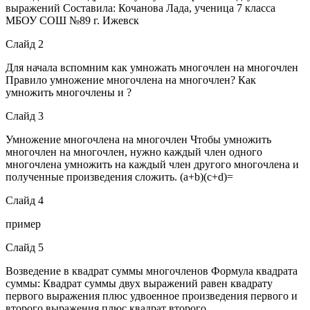
выражений Составила: Кочанова Лада, ученица 7 класса
МБОУ СОШ №89 г. Ижевск
Слайд 2
Для начала вспомним как умножать многочлен на многочлен
Правило умножение многочлена на многочлен? Как
умножить многочлены и ?
Слайд 3
Умножение многочлена на многочлен Чтобы умножить
многочлен на многочлен, нужно каждый член одного
многочлена умножить на каждый член другого многочлена и
полученные произведения сложить. (a+b)(c+d)=
Слайд 4
пример
Слайд 5
Возведение в квадрат суммы многочленов Формула квадрата
суммы: Квадрат суммы двух выражений равен квадрату
первого выражения плюс удвоенное произведения первого и
второго выражения плюс квадрат второго.