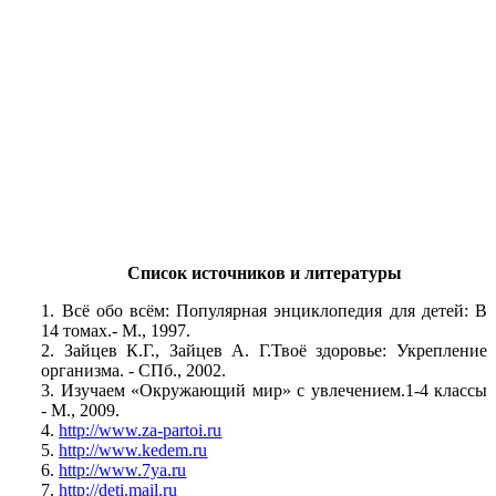
Список источников и литературы
1. Всё обо всём: Популярная энциклопедия для детей: В
14 томах.- М., 1997.
2. Зайцев К.Г., Зайцев А. Г.Твоё здоровье: Укрепление
организма. - СПб., 2002.
3. Изучаем «Окружающий мир» с увлечением.1-4 классы
- М., 2009.
4.
http://www.za-partoi.ru
5.
http://www.kedem.ru
6.
http://www.7ya.ru
7.
http://deti.mail.ru