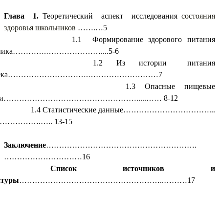
Глава 1.
Теоретический аспект исследования
состояния
здоровья школьников
…….…5
1.1 Формирование здорового питания
ьника………….…………………....5-6
1.2 Из истории питания
овека………………………….………………………7
1.3 Опасные пищевые
вки…………………………………………….....…… 8-12
1.4 Статистические данные……………………………...
………….….. 13-15
Заключение
………………………………………………….
…………………………16
Список источников и
атуры
………………………………………………..………17