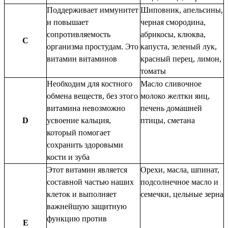
Поддерживает иммунитет
Шиповник, апельсины,
и повышает
черная смородина,
сопротивляемость
абрикосы, клюква,
C
организма простудам. Это
капуста, зеленый лук,
витамин витаминов
красный перец, лимон,
томаты
Необходим для костного
Масло сливочное
обмена веществ, без этого
молоко желтки яиц,
витамина невозможно
печень домашней
D
усвоение кальция,
птицы, сметана
который помогает
сохранить здоровыми
кости и зуба
Этот витамин является
Орехи, масла, шпинат,
составной частью наших
подсолнечное масло и
клеток и выполняет
семечки, цельные зерна
важнейшую защитную
функцию против
E