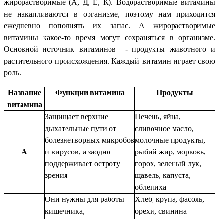
жирорастворимые (А, Д, Е, К). Водорастворимые витамины
не накапливаются в организме, поэтому нам приходится
ежедневно пополнять их запас. А жирорастворимые
витамины какое-то время могут сохраняться в организме.
Основной источник витаминов - продукты животного и
растительного происхождения. Каждый витамин играет свою
роль.
Название
Функции витамина
Продукты
витамина
Защищает верхние
Печень, яйца,
дыхательные пути от
сливочное масло,
болезнетворных микробов
молочные продукты,
А
и вирусов, а заодно
рыбий жир, морковь,
поддерживает остроту
горох, зеленый лук,
зрения
щавель, капуста,
облепиха
Они нужны для работы
Хлеб, крупа, фасоль,
кишечника,
орехи, свинина