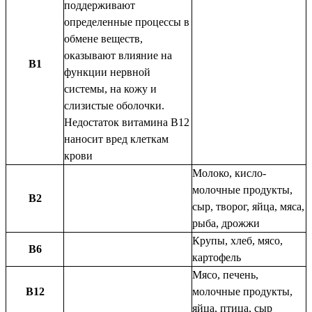
поддерживают
определенные процессы в
обмене веществ,
оказывают влияние на
В1
функции нервной
системы, на кожу и
слизистые оболочки.
Недостаток витамина В12
наносит вред клеткам
крови
Молоко, кисло-
молочные продукты,
В2
сыр, творог, яйца, мяса,
рыба, дрожжи
Крупы, хлеб, мясо,
В6
картофель
Мясо, печень,
В12
молочные продукты,
яйца, птица, сыр