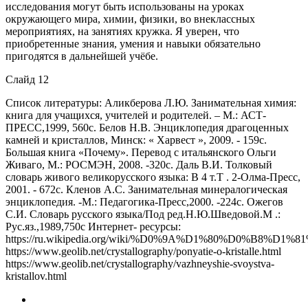
исследования могут быть использованы на уроках
окружающего мира, химии, физики, во внеклассных
мероприятиях, на занятиях кружка. Я уверен, что
приобретенные знания, умения и навыки обязательно
пригодятся в дальнейшей учёбе.
Слайд 12
Список литературы: Аликберова Л.Ю. Занимательная химия:
книга для учащихся, учителей и родителей. – М.: АСТ-
ПРЕСС,1999, 560с. Белов Н.В. Энциклопедия драгоценных
камней и кристаллов, Минск: « Харвест », 2009. - 159с.
Большая книга «Почему». Перевод с итальянского Ольги
Живаго, М.: РОСМЭН, 2008. -320с. Даль В.И. Толковый
словарь живого великорусского языка: В 4 т.Т . 2-Олма-Пресс,
2001. - 672с. Кленов А.С. Занимательная минералогическая
энциклопедия. -М.: Педагогика-Пресс,2000. -224с. Ожегов
С.И. Словарь русского языка/Под ред.Н.Ю.Шведовой.М .:
Рус.яз.,1989,750с Интернет- ресурсы:
https://ru.wikipedia.org/wiki/%D0%9A%D1%80%D0%B8
https://www.geolib.net/crystallography/ponyatie-o-kristalle.html
https://www.geolib.net/crystallography/vazhneyshie-svoystva-
kristallov.html