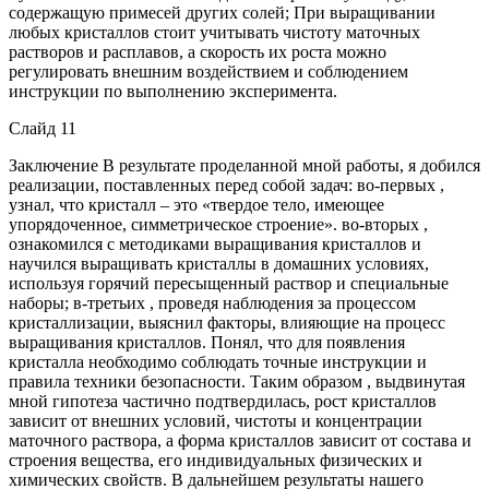
содержащую примесей других солей; При выращивании
любых кристаллов стоит учитывать чистоту маточных
растворов и расплавов, а скорость их роста можно
регулировать внешним воздействием и соблюдением
инструкции по выполнению эксперимента.
Слайд 11
Заключение В результате проделанной мной работы, я добился
реализации, поставленных перед собой задач: во-первых ,
узнал, что кристалл – это «твердое тело, имеющее
упорядоченное, симметрическое строение». во-вторых ,
ознакомился с методиками выращивания кристаллов и
научился выращивать кристаллы в домашних условиях,
используя горячий пересыщенный раствор и специальные
наборы; в-третьих , проведя наблюдения за процессом
кристаллизации, выяснил факторы, влияющие на процесс
выращивания кристаллов. Понял, что для появления
кристалла необходимо соблюдать точные инструкции и
правила техники безопасности. Таким образом , выдвинутая
мной гипотеза частично подтвердилась, рост кристаллов
зависит от внешних условий, чистоты и концентрации
маточного раствора, а форма кристаллов зависит от состава и
строения вещества, его индивидуальных физических и
химических свойств. В дальнейшем результаты нашего