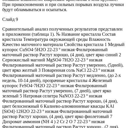
При прикосновениях и при сильных порывах воздуха лучики
будут обламываться и осыпаться.
Слайд 9
Сравнительный анализ полученных результатов представлен
в приложении (таблица 1). № Название кристалла Состав
кристалла Температура окружающей среды Влажность
Качество маточного материала Свойства кристалла 1 Медный
купорос CuSO4·5H2O 22-23 º низкая Фильтрованный
маточный раствор Растут хорошо, (4 дня), цвет ярко синий 2
Сернокислый магний MgSO4·7H2O 22-23 º низкая
Фильтрованный маточный раствор Растут умеренно, (5дней),
цвет ярко желтый 3 Поваренная соль NaCl 22-23 º низкая
Фильтрованный маточный раствор Растут медленно, (до 2-х
недель, 10-14 дней), прозрачные кристаллы 4 Железный
купорос FeSO4·7H2O 22-23 º низкая Фильтрованный
маточный раствор Растут умеренно, (7 дней), цвет ярко
зеленый 5 Натровая селитра NaNO3 22-23 º низкая
Фильтрованный маточный раствор Растут хорошо, (4 дня),
цвет белоснежный 6 Калиево-алюминиевые квасцы KAl
[SiO4]·12H2O 22-23 º низкая Фильтрованный маточный
раствор Растут хорошо, (4 дня), цвет ярко фиолетовый 7
Дихромат аммония (NH 4 ) 2 Cr 2 O 7 22-23 º низкая
Фильтрованный маточный раствор Растут хорошо , (2 дня),