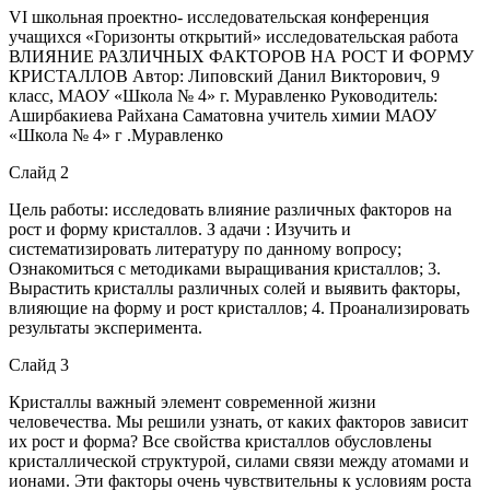
VI школьная проектно- исследовательская конференция
учащихся «Горизонты открытий» исследовательская работа
ВЛИЯНИЕ РАЗЛИЧНЫХ ФАКТОРОВ НА РОСТ И ФОРМУ
КРИСТАЛЛОВ Автор: Липовский Данил Викторович, 9
класс, МАОУ «Школа № 4» г. Муравленко Руководитель:
Аширбакиева Райхана Саматовна учитель химии МАОУ
«Школа № 4» г .Муравленко
Слайд 2
Цель работы: исследовать влияние различных факторов на
рост и форму кристаллов. З адачи : Изучить и
систематизировать литературу по данному вопросу;
Ознакомиться с методиками выращивания кристаллов; 3.
Вырастить кристаллы различных солей и выявить факторы,
влияющие на форму и рост кристаллов; 4. Проанализировать
результаты эксперимента.
Слайд 3
Кристаллы важный элемент современной жизни
человечества. Мы решили узнать, от каких факторов зависит
их рост и форма? Все свойства кристаллов обусловлены
кристаллической структурой, силами связи между атомами и
ионами. Эти факторы очень чувствительны к условиям роста