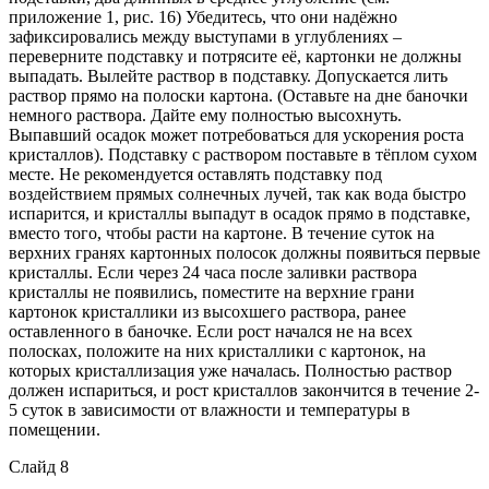
приложение 1, рис. 16) Убедитесь, что они надёжно
зафиксировались между выступами в углублениях –
переверните подставку и потрясите её, картонки не должны
выпадать. Вылейте раствор в подставку. Допускается лить
раствор прямо на полоски картона. (Оставьте на дне баночки
немного раствора. Дайте ему полностью высохнуть.
Выпавший осадок может потребоваться для ускорения роста
кристаллов). Подставку с раствором поставьте в тёплом сухом
месте. Не рекомендуется оставлять подставку под
воздействием прямых солнечных лучей, так как вода быстро
испарится, и кристаллы выпадут в осадок прямо в подставке,
вместо того, чтобы расти на картоне. В течение суток на
верхних гранях картонных полосок должны появиться первые
кристаллы. Если через 24 часа после заливки раствора
кристаллы не появились, поместите на верхние грани
картонок кристаллики из высохшего раствора, ранее
оставленного в баночке. Если рост начался не на всех
полосках, положите на них кристаллики с картонок, на
которых кристаллизация уже началась. Полностью раствор
должен испариться, и рост кристаллов закончится в течение 2-
5 суток в зависимости от влажности и температуры в
помещении.
Слайд 8