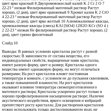
цвет ярко красный 8 Двухромовокислый калий K 2 Cr 2 O 7
22-23 º низкая Фильтрованный маточный раствор Растут
хорошо, (2 дня), цвет ярко оранжевый 9 Хромат калия K 2 CrO
4 22-23 º низкая Фильтрованный маточный раствор Растут
хорошо, (2 дня), цвет ярко желтый 10 Алюмокалиевые квасцы,
хромокалиевые квасцы (смесь) KAl [SiO4]·12H2O KCr (SO 4 )
2 22-23 º низкая Не фильтрованный раствор Растут хорошо, (2
дня), цвет грязно фиолетовый
Слайд 10
Выводы: В равных условиях кристаллы растут с разной
скоростью; В зависимости от состава вещества, его
индивидуальных свойств, выращенные нами кристаллы,
имеют разную форму, цвет и размер; Кристаллы одного
вещества имеют одинаковую форму, но могут отличаться
размерами; На рост кристаллов влияет постоянная
температура в комнате, с условием не до пускания сквозняков,
а также повышенной влажности; На рост кристаллов
оказывает влияние температура свежеприготовленного
маточного раствора; Кристаллы ускоренно растут только в
хорошо профильтрованном насыщенном растворе; Наличие
акустического воздействия, яркого освещения и вибраций
препятствует росту кристалла; Для растворения кристаллов
нужно использовать только дистиллированную воду, не