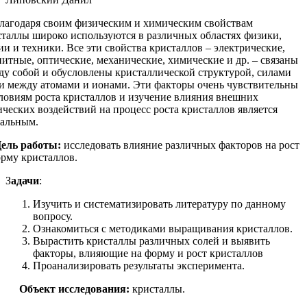
годаря своим физическим и химическим свойствам
сталлы широко используются в различных областях физики,
и и техники. Все эти свойства кристаллов – электрические,
итные, оптические, механические, химические и др. – связаны
ду собой и обусловлены кристаллической структурой, силами
зи между атомами и ионами. Эти факторы очень чувствительны
словиям роста кристаллов и изучение влияния внешних
ческих воздействий на процесс роста кристаллов является
уальным.
ь работы:
исследовать влияние различных факторов на рост
орму кристаллов.
З
адачи
:
Изучить и систематизировать литературу по данному
вопросу.
Ознакомиться с методиками выращивания кристаллов.
Вырастить кристаллы различных солей и выявить
факторы, влияющие на форму и рост кристаллов
Проанализировать результаты эксперимента.
Объект исследования:
кристаллы.