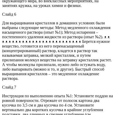
окружающего мира, во внеклассных мероприятиях, на
занятиях кружка, на уроках химии и физики.
Слайд 6
Для выращивания кристаллов в домашних условиях были
выбраны следующие методы: Метод медленного охлаждения
насыщенного раствора (опыт №1); Метод испарения –
постепенного удаления жидкости из раствора (опыт №2). ᴥ ᴥ
ᴥ ᴥ ᴥ ᴥ ᴥ ᴥ ᴥ ᴥ ᴥ ᴥ ᴥ ᴥ ᴥ ᴥ ᴥ ᴥ ᴥ ᴥ ᴥ ᴥ ᴥ ᴥ ᴥ ᴥ Берется нужное
вещество, готовится из него перенасыщенный
(концентрированный) раствор, кладется в раствор так
называемая затравка, мелкий кристаллик, и путем
прилипания молекул вещества на затравку кристаллик растет.
А чтобы молекулы прилипали, нужно либо остужать воду,
либо выпаривать (можно и то, и другое). Быстрый способ
выращивания кристаллов – это медленное охлаждение
раствора.
Слайд 7
Инструкция по выполнению опыта №1: Установите поддон на
ровной поверхности. Отрежьте от полосок картона два
кусочка по 3,5 см и два кусочка по 4 см. Установите
вертикально два коротких кусочка в крайние углубления
подставки, два длинных в среднее углубление (см.