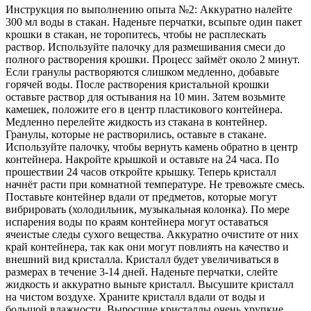
Инструкция по выполнению опыта №2: Аккуратно налейте
300 мл воды в стакан. Наденьте перчатки, всыпьте один пакет
крошки в стакан, не торопитесь, чтобы не расплескать
раствор. Используйте палочку для размешивания смеси до
полного растворения крошки. Процесс займёт около 2 минут.
Если гранулы растворяются слишком медленно, добавьте
горячей воды. После растворения кристальной крошки
оставьте раствор для остывания на 10 мин. Затем возьмите
камешек, положите его в центр пластикового контейнера.
Медленно перелейте жидкость из стакана в контейнер.
Гранулы, которые не растворились, оставьте в стакане.
Используйте палочку, чтобы вернуть камень обратно в центр
контейнера. Накройте крышкой и оставьте на 24 часа. По
прошествии 24 часов откройте крышку. Теперь кристалл
начнёт расти при комнатной температуре. Не тревожьте смесь.
Поставьте контейнер вдали от предметов, которые могут
вибрировать (холодильник, музыкальная колонка). По мере
испарения воды по краям контейнера могут оставаться
ячеистые следы сухого вещества. Аккуратно очистите от них
край контейнера, так как они могут повлиять на качество и
внешний вид кристалла. Кристалл будет увеличиваться в
размерах в течение 3-14 дней. Наденьте перчатки, слейте
жидкость и аккуратно выньте кристалл. Высушите кристалл
на чистом воздухе. Храните кристалл вдали от воды и
большой влажности. Выросшие кристаллы очень хрупкие.