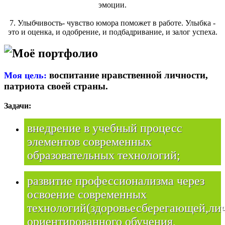
эмоции.
7. Улыбчивость- чувство юмора поможет в работе. Улыбка -
это и оценка, и одобрение, и подбадривание, и залог успеха.
Моё портфолио
воспитание нравственной личности,
Моя цель:
патриота своей страны.
Задачи:
внедрение в учебный процесс
элементов современных
образовательных технологий;
развитие профессионализма через
освоение современных
технологий(здоровьесберегающей,ли
ориентированного обучения,