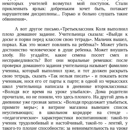
некоторых учителей возмутил мой поступок. Стали
приклеивать ярлык: добреньким хочет быть, потакает
нарушителям дисциплины... Горько и больно слушать такие
обвинения».
А вот другое письмо.«Третьеклассник Коля выполнил
плохо домашнее задание. Учительница сказала: «Выйди к
доске и порви перед классом свою тетрадь». Мальчик вышел,
порвал. Как это может повлиять на ребёнка?» Может убить
достоинство человеческое в душе ребенка. Может внушить
злобу. Но угадайте, какие семена посеет смех и
несправедливость? Вот они моральные ремешки: после
проверки домашнего задания учительница называет фамилию
ученика, который выполнил хуже, и тот должен раскрыть
свою тетрадь, сказать «Так нельзя писать» - и показать всем
ученикам, нося его от парты к парте; в одной из черкасских
школ учительница написала в дневнике второклассника:
«Володя все время на уроке улыбался». Дома родители
прочитали, но не поняли, что здесь плохого. На другой день в
дневнике уже грозная запись: «Володя продолжает улыбаться,
примите меры»; в витрине магазина вывешен список
неуспевающих; в школьном коридоре на стенде -
«педагогические» характеристики воспитанников: такой-то
ученик трудолюбивый и настойчивый, такой-то - лентяй, у
такого-то плохие способности; за невнимательность на уроке