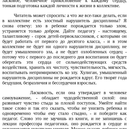
ласковое, человечное прикосновение к каждому сердцу,
тонкая подготовка каждой личности к жизни в коллективе.
Читатель может спросить: а что же все-таки делать, если
в коллективе есть злостный нарушитель дисциплины? Я
снова отвечу: зло в ребенке порождается только злом,
устраняется только добром. Дайте педагогу - настоящему,
талантливому - сорок детей-первоклассников, с которыми он
будет работать от первого до десятого класса, - и в этом
коллективе не будет ни одного нарушителя дисциплину, не
будет умышленного зла, а не будет озлобленных сердец -
потому что с первого до последнего дня воспитания он будет
оберегать эти сердца от сильнодействующих средств
воздействия, хранить их чистоту, чувствительность, мягкость,
воспитывать непримиримость ко злу. Хулиган, умышленный
нарушитель дисциплины не рождается вдруг. Его творят года
бездушия, безразличия и бессердечия взрослых.
Ласковость, если она утверждает в человеке
самоуважение, - обладает чудодейственной силой: она
развивает чувство стыда за плохой поступок. Умейте найти
такое слово и так его сказать, чтобы не унизить ребенка и
одновременно чтобы ему стало стыдно, - и победите как
педагог. Слово это не заучишь из книги, и не запишешь с
лекции профессора педагогики, оно рождается в сердце и
окрашивается чувствами учителя. Можно сказать ребенку или