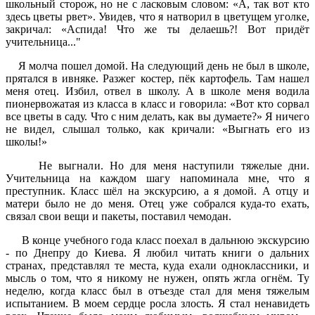
школьный сторож, но не с ласковым словом: «А, так вот кто
здесь цветы рвет». Увидев, что я натворил в цветущем уголке,
закричал: «Аспида! Что же ты делаешь?! Вот придёт
учительница..."
Я молча пошел домой. На следующий день не был в школе,
прятался в ивняке. Разжег костер, пёк картофель. Там нашел
меня отец. Избил, отвел в школу. А в школе меня водила
пионервожатая из класса в класс и говорила: «Вот кто сорвал
все цветы в саду. Что с ним делать, как вы думаете?» Я ничего
не видел, слышал только, как кричали: «Выгнать его из
школы!»
Не выгнали. Но для меня наступили тяжелые дни.
Учительница на каждом шагу напоминала мне, что я
преступник. Класс шёл на экскурсию, а я домой. А отцу и
матери было не до меня. Отец уже собрался куда-то ехать,
связал свои вещи и пакеты, поставил чемодан.
В конце учебного года класс поехал в дальнюю экскурсию
- по Днепру до Киева. Я любил читать книги о дальних
странах, представлял те места, куда ехали одноклассники, и
мысль о том, что я никому не нужен, опять жгла огнём. Ту
неделю, когда класс был в отъезде стал для меня тяжелым
испытанием. В моем сердце росла злость. Я стал ненавидеть