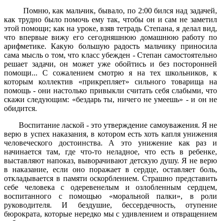
Помню, как мальчик, бывало, по 2:00 бился над задачей,
как трудно было помочь ему так, чтобы он и сам не заметил
этой помощи; как на уроке, взяв тетрадь Степана, я делал вид,
что впервые вижу его сегодняшнюю домашнюю работу по
арифметике. Какую большую радость мальчику приносила
сама мысль о том, что класс убежден - Степан самостоятельно
решает задачи, он может уже обойтись и без посторонней
помощи... С сожалением смотрю я на тех школьников, к
которым коллектив «прикрепляет» сильного товарища на
помощь - они настолько привыкли считать себя слабыми, что
скажи следующим: «бездарь ты, ничего не умеешь» - и он не
обидится.
Воспитание лаской - это утверждение самоуважения. Я не
верю в успех наказания, в котором есть хоть капля унижения
человеческого достоинства. А это унижение как раз и
начинается там, где что-то неладное, что есть в ребенке,
выставляют напоказ, выворачивают детскую душу. Я не верю
в наказание, если оно поражает в сердце, оставляет боль,
откладывается в памяти оскорблением. Страшно представить
себе человека с одеревенелым и озлобленным сердцем,
воспитанного с помощью «моральной палки», в роли
руководителя. И бездушие, бессердечность, отупение
бюрократа, которые нередко мы с удивлением и отвращением