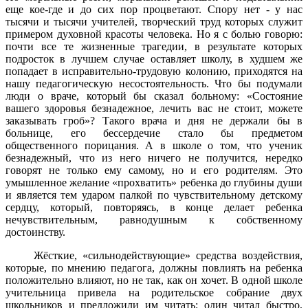
еще кое-где и до сих пор процветают. Спору нет - у нас
тысячи и тысячи учителей, творческий труд которых служит
примером духовной красоты человека. Но я с болью говорю:
почти все те жизненные трагедии, в результате которых
подросток в лучшем случае оставляет школу, в худшем же
попадает в исправительно-трудовую колонию, приходятся на
нашу педагогическую несостоятельность. Что бы подумали
люди о враче, который бы сказал больному: «Состояние
вашего здоровья безнадежное, лечить вас не стоит, можете
заказывать гроб»? Такого врача и дня не держали бы в
больнице, его бессердечие стало бы предметом
общественного порицания. А в школе о том, что ученик
безнадежный, что из него ничего не получится, нередко
говорят не только ему самому, но и его родителям. Это
умышленное желание «прохватить» ребенка до глубины души
и является тем ударом палкой по чувствительному детскому
сердцу, который, повторяясь, в конце делает ребенка
нечувствительным, равнодушным к собственному
достоинству.
Жёсткие, «сильнодействующие» средства воздействия,
которые, по мнению педагога, должны повлиять на ребенка
положительно влияют, но не так, как он хочет. В одной школе
учительница привела на родительское собрание двух
школьников и предложили им читать: один читал быстро,