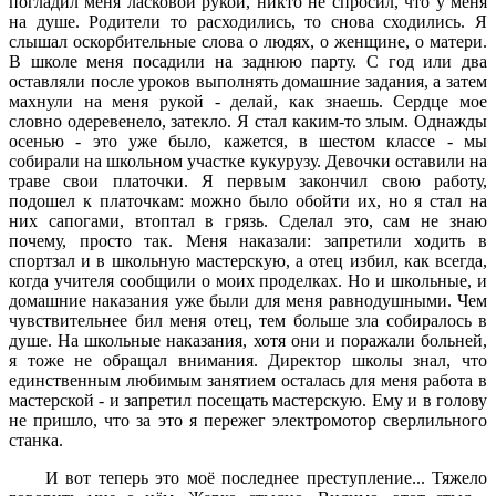
погладил меня ласковой рукой, никто не спросил, что у меня
на душе. Родители то расходились, то снова сходились. Я
слышал оскорбительные слова о людях, о женщине, о матери.
В школе меня посадили на заднюю парту. С год или два
оставляли после уроков выполнять домашние задания, а затем
махнули на меня рукой - делай, как знаешь. Сердце мое
словно одеревенело, затекло. Я стал каким-то злым. Однажды
осенью - это уже было, кажется, в шестом классе - мы
собирали на школьном участке кукурузу. Девочки оставили на
траве свои платочки. Я первым закончил свою работу,
подошел к платочкам: можно было обойти их, но я стал на
них сапогами, втоптал в грязь. Сделал это, сам не знаю
почему, просто так. Меня наказали: запретили ходить в
спортзал и в школьную мастерскую, а отец избил, как всегда,
когда учителя сообщили о моих проделках. Но и школьные, и
домашние наказания уже были для меня равнодушными. Чем
чувствительнее бил меня отец, тем больше зла собиралось в
душе. На школьные наказания, хотя они и поражали больней,
я тоже не обращал внимания. Директор школы знал, что
единственным любимым занятием осталась для меня работа в
мастерской - и запретил посещать мастерскую. Ему и в голову
не пришло, что за это я пережег электромотор сверлильного
станка.
И вот теперь это моё последнее преступление... Тяжело