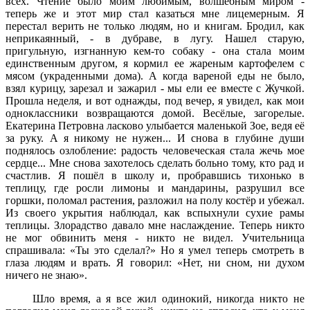
всех. Чтение было моим любимым, волшебным миром -
теперь же и этот мир стал казаться мне лицемерным. Я
перестал верить не только людям, но и книгам. Бродил, как
неприкаянный, - в дубраве, в лугу. Нашел старую,
пригульную, изгнанную кем-то собаку - она ​​стала моим
единственным другом, я кормил ее жареным картофелем с
мясом (украденными дома). А когда вареной еды не было,
взял курицу, зарезал и зажарил - мы ели ее вместе с Жучкой.
Прошла неделя, и вот однажды, под вечер, я увидел, как мои
одноклассники возвращаются домой. Весёлые, загорелые.
Екатерина Петровна ласково улыбается маленькой Зое, ведя её
за руку. А я никому не нужен... И снова в глубине души
поднялось озлобление: радость человеческая стала жечь мое
сердце... Мне снова захотелось сделать больно тому, кто рад и
счастлив. Я пошёл в школу и, пробравшись тихонько в
теплицу, где росли лимоны и мандарины, разрушил все
горшки, поломал растения, разложил на полу костёр и убежал.
Из своего укрытия наблюдал, как вспыхнули сухие рамы
теплицы. Злорадство давало мне наслаждение. Теперь никто
не мог обвинить меня - никто не видел. Учительница
спрашивала: «Ты это сделал?» Но я умел теперь смотреть в
глаза людям и врать. Я говорил: «Нет, ни сном, ни духом
ничего не знаю».
Шло время, а я все жил одинокий, никогда никто не