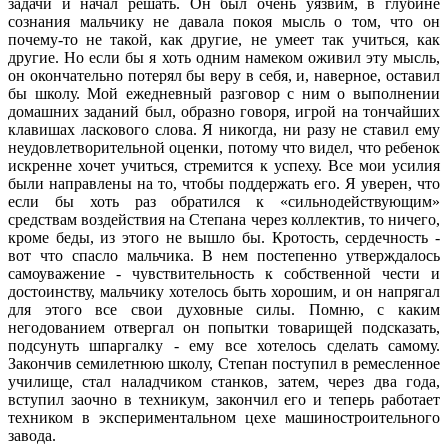
задачи и начал решать. Он был очень уязвим, в глубине
сознания мальчику не давала покоя мысль о том, что он
почему-то не такой, как другие, не умеет так учиться, как
другие. Но если бы я хоть одним намеком оживил эту мысль,
он окончательно потерял бы веру в себя, и, наверное, оставил
бы школу. Мой ежедневный разговор с ним о выполнении
домашних заданий был, образно говоря, игрой на тончайших
клавишах ласкового слова. Я никогда, ни разу не ставил ему
неудовлетворительной оценки, потому что видел, что ребенок
искренне хочет учиться, стремится к успеху. Все мои усилия
были направлены на то, чтобы поддержать его. Я уверен, что
если бы хоть раз обратился к «сильнодействующим»
средствам воздействия на Степана через коллектив, то ничего,
кроме беды, из этого не вышло бы. Кротость, сердечность -
вот что спасло мальчика. В нем постепенно утверждалось
самоуважение - чувствительность к собственной чести и
достоинству, мальчику хотелось быть хорошим, и он напрягал
для этого все свои духовные силы. Помню, с каким
негодованием отвергал он попытки товарищей подсказать,
подсунуть шпаргалку - ему все хотелось сделать самому.
Закончив семилетнюю школу, Степан поступил в ремесленное
училище, стал наладчиком станков, затем, через два года,
вступил заочно в техникум, закончил его и теперь работает
техником в экспериментальном цехе машиностроительного
завода.