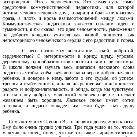
всепрощение. Это - человечность. Это самая суть, самое
средоточие коммунистической педагогики, для которой
истина: человек человеку друг, товарищ и брат - не красивая
фраза, а плоть и кровь взаимоотношений между людьми.
Коммунистическая педагогика является сплавом идеи и
гуманности, я бы сказал: это идея человечности, умноженная
на доброту каждого учителя как живой личности, как
неповторимого человеческого сердца с его радостями и горем.
С чего начинается воспитание лаской, добротой,
сердечностью? С нетерпимости к крику, шуму, угрозам,
деревянному однообразию слов воспитателя и слов питомца.
В школе должен звучать весь диапазон ласкового слова
педагога - чтобы в нём звучали и наша вера в доброе начало в
ребенке, и доверие к нему, забота о его судьбе, об успехе,
тревога и озабоченность, и наше искреннее желание принести
радость и доброжелательность, и обида, когда мы чувствуем,
что на нашу доброту маленький человек еще не отвечает
желанием быть хорошим. Ласковое слово имеет сотни
оттенков, и педагог овладеет им, если будет знать душу
ребенка.
Семь лет учил я Степана В.- от первого до седьмого класса.
Ему было очень трудно учиться. Три года ушло на то, чтобы
мальчик, наконец, понял, что же это такое - арифметические