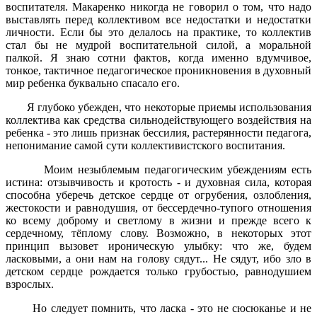
воспитателя. Макаренко никогда не говорил о том, что надо
выставлять перед коллективом все недостатки и недостатки
личности. Если бы это делалось на практике, то коллектив
стал бы не мудрой воспитательной силой, а моральной
палкой. Я знаю сотни фактов, когда именно вдумчивое,
тонкое, тактичное педагогическое проникновения в духовный
мир ребенка буквально спасало его.
Я глубоко убежден, что некоторые приемы использования
коллектива как средства сильнодействующего воздействия на
ребенка - это лишь признак бессилия, растерянности педагога,
непонимание самой сути коллективистского воспитания.
Моим незыблемым педагогическим убеждениям есть
истина: отзывчивость и кротость - и духовная сила, которая
способна уберечь детское сердце от огрубения, озлобления,
жестокости и равнодушия, от бессердечно-тупого отношения
ко всему доброму и светлому в жизни и прежде всего к
сердечному, тёплому слову. Возможно, в некоторых этот
принцип вызовет ироническую улыбку: что же, будем
ласковыми, а они нам на голову сядут... Не сядут, ибо зло в
детском сердце рождается только грубостью, равнодушием
взрослых.
Но следует помнить, что ласка - это не сюсюканье и не