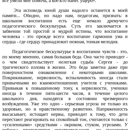
все умели мне помочь, а кое-кто нанес ущерб».
Эта исповедь юной души надолго останется в моей
памяти... Обидно, но надо нам, педагогам, признать: в
школьном воспитании есть еще немало дремучего
педагогического бескультурья. Суть его заключается в
забвении той простой и мудрой истины, что воспитание
человека - это прежде всего воспитание гармонии ума и
сердца - где сердцу принадлежит нежная, тонкая мелодия.
Педагогическое бескультурье в воспитании чувств - это,
по моему мнению, самая большая беда. Она часто приводит -
о чем свидетельствует нелегкая судьба Сергея - до
трагического излома в жизни. Это беда заметна даже при
поверхностном ознакомлении с некоторыми школами.
Покрикивание, нервозность, вспыльчивость иногда стали
привычными во взаимоотношениях учителя с учениками.
Привыкая к повышенному тону, к нервозности, ученики
иногда в течение пяти-шести часов, в течение целого
школьного дня, находятся в состоянии чрезмерного
возбуждения. Уже это одно - серьезная угроза не только их
здоровью, но и нравственному развитию. Напряженность
высасывает, истощает нервы, приводит к тому, что дети
перестают реагировать на спокойный тон, считаются только с
«усиленными» средствами - окриком, стуком, угрозами. У
ребенка притупляется чувствительность, он становится