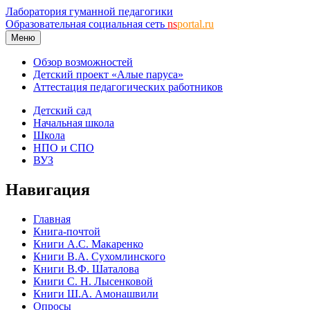
Лаборатория гуманной педагогики
Образовательная социальная сеть
ns
portal.ru
Меню
Обзор возможностей
Детский проект «Алые паруса»
Аттестация педагогических работников
Детский сад
Начальная школа
Школа
НПО и СПО
ВУЗ
Навигация
Главная
Книга-почтой
Книги А.С. Макаренко
Книги В.А. Сухомлинского
Книги В.Ф. Шаталова
Книги С. Н. Лысенковой
Книги Ш.А. Амонашвили
Опросы