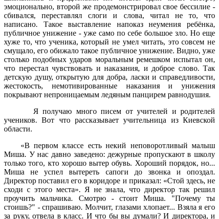
эмоционально, второй же продемонстрировал свое бессилие -
сбивался, переставлял слоги и слова, читал не то, что
написано. Такое выставление напоказ неумения ребёнка,
публичное унижение - уже само по себе большое зло. Но еще
хуже то, что ученика, который не умел читать, это совсем не
смущало, его обижало такое публичное унижение. Видно, уже
столько подобных ударов моральным ремешком испытал он,
что перестал чувствовать и наказания, и доброе слово. Так
детскую душу, открытую для добра, ласки и справедливости,
жестокость, немотивированные наказания и унижения
покрывают непроницаемым ледяным панцирем равнодушия.
Я получаю много писем от учителей и родителей
учеников. Вот что рассказывает учительница из Киевской
области.
«В первом классе есть некий неповоротливый малыш
Миша. У нас давно заведено: дежурные пропускают в школу
только того, кто хорошо вытер обувь. Хороший порядок, но...
Миша не успел вытереть сапоги до звонка и опоздал.
Директор поставил его в коридоре и приказал: «Стой здесь, не
сходи с этого места». Я не знала, что директор так решил
проучить мальчика. Смотрю - стоит Миша. "Почему ты
стоишь?" - спрашиваю. Молчит, глазами хлопает... Взяла я его
за руку, отвела в класс. И что бы вы думали? И директора, и