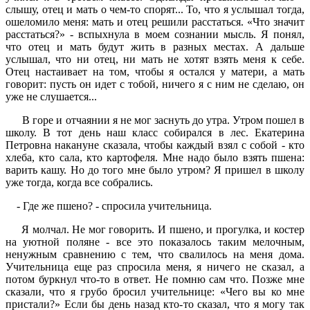
слышу, отец и мать о чем-то спорят... То, что я услышал тогда,
ошеломило меня: мать и отец решили расстаться. «Что значит
расстаться?» - вспыхнула в моем сознании мысль. Я понял,
что отец и мать будут жить в разных местах. А дальше
услышал, что ни отец, ни мать не хотят взять меня к себе.
Отец настаивает на том, чтобы я остался у матери, а мать
говорит: пусть он идет с тобой, ничего я с ним не сделаю, он
уже не слушается...
В горе и отчаянии я не мог заснуть до утра. Утром пошел в
школу. В тот день наш класс собирался в лес. Екатерина
Петровна накануне сказала, чтобы каждый взял с собой - кто
хлеба, кто сала, кто картофеля. Мне надо было взять пшена:
варить кашу. Но до того мне было утром? Я пришел в школу
уже тогда, когда все собрались.
- Где же пшено? - спросила учительница.
Я молчал. Не мог говорить. И пшено, и прогулка, и костер
на уютной поляне - все это показалось таким мелочным,
ненужным сравнению с тем, что свалилось на меня дома.
Учительница еще раз спросила меня, я ничего не сказал, а
потом буркнул что-то в ответ. Не помню сам что. Позже мне
сказали, что я грубо бросил учительнице: «Чего вы ко мне
пристали?» Если бы день назад кто-то сказал, что я могу так