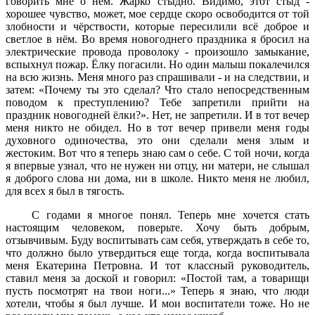
говорить мне о нём. Жарко стыдно. Видимо, этот стыд -
хорошее чувство, может, мое сердце скоро освободится от той
злобности и чёрствости, которые пересилили всё доброе и
светлое в нём. Во время новогоднего праздника я бросил на
электрические провода проволоку - произошло замыкание,
вспыхнул пожар. Ёлку погасили. Но один малыш покалечился
на всю жизнь. Меня много раз спрашивали - и на следствии, и
затем: «Почему ты это сделал? Что стало непосредственным
поводом к преступлению? Тебе запретили прийти на
праздник новогодней ёлки?». Нет, не запретили. И в тот вечер
меня никто не обидел. Но в тот вечер привели меня годы
духовного одиночества, это они сделали меня злым и
жестоким. Вот что я теперь знаю сам о себе. С той ночи, когда
я впервые узнал, что не нужен ни отцу, ни матери, не слышал
я доброго слова ни дома, ни в школе. Никто меня не любил,
для всех я был в тягость.
С годами я многое понял. Теперь мне хочется стать
настоящим человеком, поверьте. Хочу быть добрым,
отзывчивым. Буду воспитывать сам себя, утверждать в себе то,
что должно было утвердиться еще тогда, когда воспитывала
меня Екатерина Петровна. И тот классный руководитель,
ставил меня за доской и говорил: «Постой там, а товарищи
пусть посмотрят на твои ноги...» Теперь я знаю, что люди
хотели, чтобы я был лучше. И мои воспитатели тоже. Но не