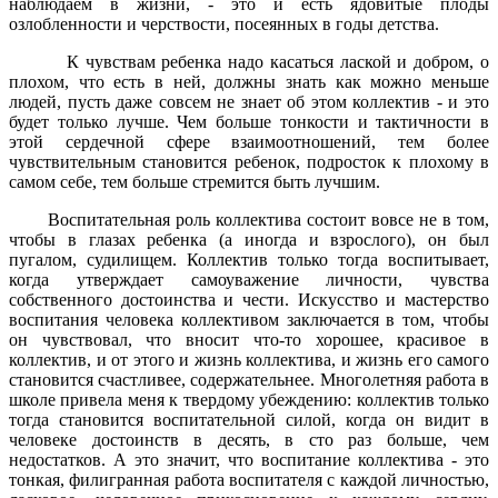
наблюдаем в жизни, - это и есть ядовитые плоды
озлобленности и черствости, посеянных в годы детства.
К чувствам ребенка надо касаться лаской и добром, о
плохом, что есть в ней, должны знать как можно меньше
людей, пусть даже совсем не знает об этом коллектив - и это
будет только лучше. Чем больше тонкости и тактичности в
этой сердечной сфере взаимоотношений, тем более
чувствительным становится ребенок, подросток к плохому в
самом себе, тем больше стремится быть лучшим.
Воспитательная роль коллектива состоит вовсе не в том,
чтобы в глазах ребенка (а иногда и взрослого), он был
пугалом, судилищем. Коллектив только тогда воспитывает,
когда утверждает самоуважение личности, чувства
собственного достоинства и чести. Искусство и мастерство
воспитания человека коллективом заключается в том, чтобы
он чувствовал, что вносит что-то хорошее, красивое в
коллектив, и от этого и жизнь коллектива, и жизнь его самого
становится счастливее, содержательнее. Многолетняя работа в
школе привела меня к твердому убеждению: коллектив только
тогда становится воспитательной силой, когда он видит в
человеке достоинств в десять, в сто раз больше, чем
недостатков. А это значит, что воспитание коллектива - это
тонкая, филигранная работа воспитателя с каждой личностью,