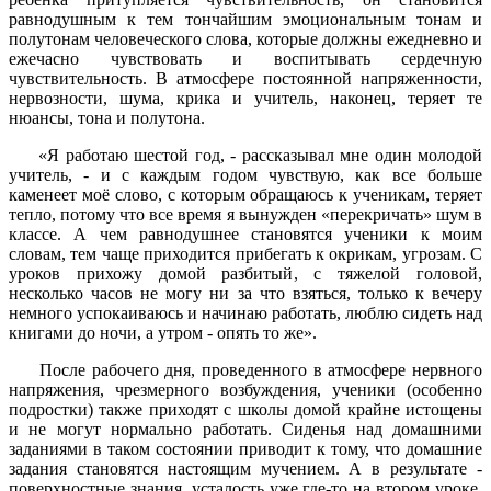
равнодушным к тем тончайшим эмоциональным тонам и
полутонам человеческого слова, которые должны ежедневно и
ежечасно чувствовать и воспитывать сердечную
чувствительность. В атмосфере постоянной напряженности,
нервозности, шума, крика и учитель, наконец, теряет те
нюансы, тона и полутона.
«Я работаю шестой год, - рассказывал мне один молодой
учитель, - и с каждым годом чувствую, как все больше
каменеет моё слово, с которым обращаюсь к ученикам, теряет
тепло, потому что все время я вынужден «перекричать» шум в
классе. А чем равнодушнее становятся ученики к моим
словам, тем чаще приходится прибегать к окрикам, угрозам. С
уроков прихожу домой разбитый, с тяжелой головой,
несколько часов не могу ни за что взяться, только к вечеру
немного успокаиваюсь и начинаю работать, люблю сидеть над
книгами до ночи, а утром - опять то же».
После рабочего дня, проведенного в атмосфере нервного
напряжения, чрезмерного возбуждения, ученики (особенно
подростки) также приходят с школы домой крайне истощены
и не могут нормально работать. Сиденья над домашними
заданиями в таком состоянии приводит к тому, что домашние
задания становятся настоящим мучением. А в результате -
поверхностные знания, усталость уже где-то на втором уроке,