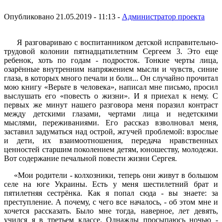
Опубликовано 21.05.2019 - 11:13 -
Администратор проекта
Я разговариваю с воспитанником детской исправительно-
трудовой колонии пятнадцатилетним Сергеем 3. Это еще
ребенок, хоть по годам - ​​подросток. Тонкие черты лица,
озарённые внутренним напряжением мысли и чувств, синие
глаза, в которых много печали и боли... Он случайно прочитал
мою книгу «Верьте в человека», написал мне письмо, просил
выслушать его «повесть о жизни». И я приехал к нему. С
первых же минут нашего разговора меня поразил контраст
между детскими глазами, чертами лица и недетскими
мыслями, переживаниями. Его рассказ взволновал меня,
заставил задуматься над острой, жгучей проблемой: взрослые
и дети, их взаимоотношения, передача нравственных
ценностей старшим поколением детям, юношеству, молодежи.
Вот содержание печальной повести жизни Сергея.
«Мои родители - колхозники, теперь они живут в большом
селе на юге Украины. Есть у меня шестилетний брат и
пятилетняя сестрёнка. Как я попал сюда - вы знаете: за
преступление. А почему, с чего все началось, - об этом мне и
хочется рассказать. Было мне тогда, наверное, лет девять,
учился я в третьем классе. Однажды просыпаюсь ночью -