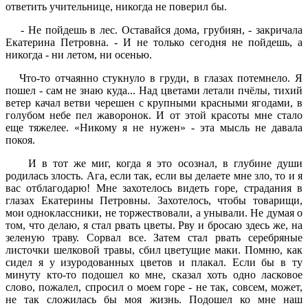
ответить учительнице, никогда не поверил бы.
- Не пойдешь в лес. Оставайся дома, грубиян, - закричала
Екатерина Петровна. - И не только сегодня не пойдешь, а
никогда - ни летом, ни осенью.
Что-то отчаянно стукнуло в груди, в глазах потемнело. Я
пошел - сам не знаю куда... Над цветами летали пчёлы, тихий
ветер качал ветви черешен с крупными красными ягодами, в
голубом небе пел жаворонок. И от этой красоты мне стало
еще тяжелее. «Никому я не нужен» - эта мысль не давала
покоя.
И в тот же миг, когда я это осознал, в глубине души
родилась злость. Ага, если так, если вы делаете мне зло, то и я
вас отблагодарю! Мне захотелось видеть горе, страдания в
глазах Екатерины Петровны. Захотелось, чтобы товарищи,
мои одноклассники, не торжествовали, а унывали. Не думая о
том, что делаю, я стал рвать цветы. Рву и бросаю здесь же, на
зеленую траву. Сорвал все. Затем стал рвать серебряные
листочки шелковой травы, сбил цветущие маки. Помню, как
сидел я у изуродованных цветов и плакал. Если бы в ту
минуту кто-то подошел ко мне, сказал хоть одно ласковое
слово, пожалел, спросил о моем горе - не так, совсем, может,
не так сложилась бы моя жизнь. Подошел ко мне наш