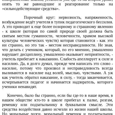
опять то же равнодушие и реагирование только на
«сильнодействующие средства».
Порочный круг: нервозность, напряженность,
возбуждение ведёт учителя в тупик педагогического бессилия.
А это приводит к еще более позорному и страшному явлению
- к школе (которая по самой природе своей должна быть
святым местом гуманности, человечности, храмом высокой
культуры человеческих чувств) которая становится - как это
ни странно, но это так - местом несправедливости. Не зная,
что делать с учеником, который, по его мнению, умышленно
нарушает дисциплину, умышленно оказывает неприятности, -
учитель прибегает к наказанию. Слабость апеллирует к силе и
насилию. Да, я долго думал, прежде чем написать это слово -
насилие, потому что произвол и несправедливость всегда
выливаются в насилие над волей, мыслью, чувствами. А уж
как учитель обратил наказание, в силу, - тогда заканчивается,
исчерпывается педагог и начинается надзиратель, которого
ученики ненавидят.
Конечно, было бы странно, если бы где-то в наше время, в
нашем обществе кто-то в школе прибегал к палке, розгам,
ремешку или подзатыльнику в буквальном смысле. Эти
средства воздействия давно исчезли из жизни нашей школы.
Но моральные розги, моральный ремешок и подзатыльник