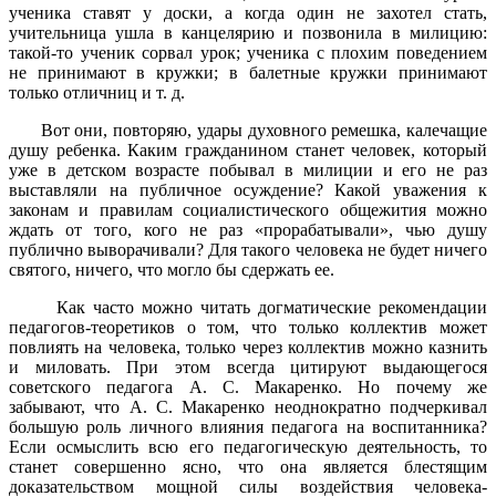
ученика ставят у доски, а когда один не захотел стать,
учительница ушла в канцелярию и позвонила в милицию:
такой-то ученик сорвал урок; ученика с плохим поведением
не принимают в кружки; в балетные кружки принимают
только отличниц и т. д.
Вот они, повторяю, удары духовного ремешка, калечащие
душу ребенка. Каким гражданином станет человек, который
уже в детском возрасте побывал в милиции и его не раз
выставляли на публичное осуждение? Какой уважения к
законам и правилам социалистического общежития можно
ждать от того, кого не раз «прорабатывали», чью душу
публично выворачивали? Для такого человека не будет ничего
святого, ничего, что могло бы сдержать ее.
Как часто можно читать догматические рекомендации
педагогов-теоретиков о том, что только коллектив может
повлиять на человека, только через коллектив можно казнить
и миловать. При этом всегда цитируют выдающегося
советского педагога А. С. Макаренко. Но почему же
забывают, что А. С. Макаренко неоднократно подчеркивал
большую роль личного влияния педагога на воспитанника?
Если осмыслить всю его педагогическую деятельность, то
станет совершенно ясно, что она является блестящим
доказательством мощной силы воздействия человека-