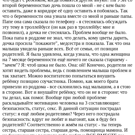
второй беременностью дочь пошла со мной - не с кем было
оставить, даже в коридоре её одну оставить я побоялась. Так
что о беременности она узнала вместе со мной и раньше папы.
Папе она сама сказала по телефону - я стеснялась обсуждать
эту тему в троллейбусе (он как раз в троллейбус мне и
позвонил), а дочка не стеснялась. Проблем вообще не было.
Пока папа в роддоме не знал, что делать, кому цветы дарить,
дочка просила "покажите", медсестра и показала. Так что она
малыша увидела раньше всех. Всё от семьи, от позиции
родителей. Я была удивлена, когда узнала, что одна женщина
на 7 месяце беременности ещё ничего не сказала старшему -
"зачем"? Я: чтоб шока не было. Она: ой! Конечно, родители не
хотят видеть проблемы, ведь с появлением малыша проблем и
так хватает. Можно воспитателю попытаться внушить
ребёнку позицию соучастника. Помню, как моего брата
привезли из роддома - все склонились над малышом, а я стою
в стороне. Вот и внушайте ребёнку, что он не в стороне: что
ты делал, как помог. Вообще при любой проблеме
раскладывайте мотивацию человека на 3 составляющие:
безопасность, статус, секс. В данной ситуации пострадал
статус: я ещё любим родителями? Через него пострадала
безопасность: вдруг не любят и выгонят, как я буду без
родителей? Соответственно и жмём на статус - ты теперь
сестра, старшая сестра, старшая дочь, помощница мамина. И