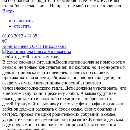
на безопасность: родители тебя любят и ВСЕ ВМЕСТЕ вы
стали более счастливы. На практике мой совет не проверен.
Вверх
изменить
ответить
01.03.2012 - 11:35
#7
Корнильцева Ольга Николаевна
любить детей в детском саду
В семье сложная ситуация.Воспитатели должны помочь этим
семьям, не только консультацией психолога, но и конкретным
делом - приласкать этих девочек, гладить по головке,
присаживать на колени, обнимать, поговорить на едине, по
секрету - им не хватает прикосновений, простого
человеческого,женского тепла. Дети должны чувствовать, что
в детском саду их по-прежнему любят. А мамы будут вам
благодарны, что в сложной ситуации вы небросили их
детей.Придумайте выставку о семье,с фотографиями,где сам
ребенок должен расказать о своей семье. своих братьях и
сестрах, проведите цикл родительских собраний о семье,
устройте чаепитие семейное или праздник.В нашем детском
саду очень много проводять мероприятий для сплочения
семейных отношений.