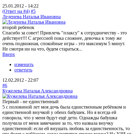
25.01.2012 - 14:22
(Ответ на #4)
#5
Леденева Наталья Ивановна
второй ребенок
Спасибо за совет! Привлечь "плаксу" к сотрудничеству - это
действует!!! С агрессией пока сложнее, девочка к тому же
очень подвижная, спокойные игры - это максимум 5 минут.
Не смотря ни на что, будем стараться...
Вверх
изменить
ответить
12.02.2012 - 22:07
#6
Кужелева Наталья Александровна
Первый - не единственный
5 с половиной лет моя дочь была единственным ребёнком и
единственной внучкой у обеих бабушек. Но я всегда ей
говорила, что у меня будут ещё дети. Однажды бабушка
получила от меня замечание за то, что назвала внучку
единственной: если ей внушать любовь за единственность, то
что будет с ребёнком, когда появятся другие внуки? На УЗИ со