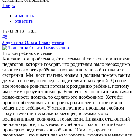
Вверх
изменить
ответить
15.03.2012 - 20:21
#8
Ладыгина Ольга Тимофеевна
Второй ребёнок в семье
Конечно, эта проблема идёт из семьи. Я согласна с мнениями
педагогов, которые говорят, что родителям было необходимо
заранее готовить ребёнка к появлению у него братика или
сестрёнки. Мы, воспитатели, можем и должны помочь таким
детям, а в первую очередь - родителям таких детей. Да и не
все молодые родители готовы к рождению ребёнка, поэтому
им самим требуется помощь. Если есть у воспитателя какая-то
возможность помочь, то сделать это необходимо. Хотя бы
просто побеседовать, настроить родителей на позитивное
общение с ребёнком. У меня в группе в прошлом учебном
году в течении нескольких месяцев, в семьях моих
воспитанников, родились вторые дети. Никаких отклонений
не наблюдалось, т.к. в начале учебного года в группе было
проведено родительское собрание "Самые дорогие и
любимые". Это и дети для мам дорогие, любимые и мамы для