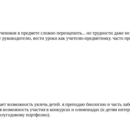
еников в предмете сложно переоценить... но трудности даже не в
 руководителю, вести уроки как учителю-предметнику. часто пр
дает возможность увлечь детей. я преподаю биологию и часть ла
 возможность участия в конкурсах и олимпиадах (и детям интере
полугодовому портфолио).