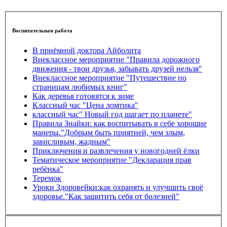
Воспитательная работа
В приёмной доктора Айболита
Внеклассное мероприятие "Правила дорожного
движения - твои друзья, забывать друзей нельзя"
Внеклассное мероприятие "Путешествие по
страницам любимых книг"
Как деревья готовятся к зиме
Классный час "Цена ломтика"
классный час" Новый год шагает по планете"
Правила Знайки: как воспитывать в себе хорошие
манеры."Добрым быть приятней, чем злым,
зависливым, жадным"
Приключения и развлечения у новогодней ёлки
Тематическое мероприятие "Декларация прав
ребёнка"
Теремок
Уроки Здоровейки:как охранять и улучшить своё
здоровье."Как защитить себя от болезней"