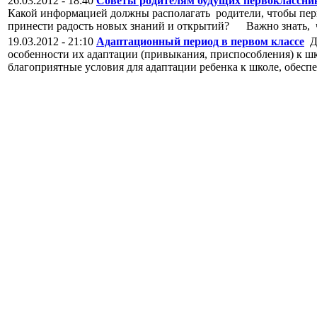
26.03.2012 - 18:40
Советы родителям будущих первоклассни
Какой информацией должны располагать родители, чтобы пе
принести радость новых знаний и открытий? Важно знать, чт
19.03.2012 - 21:10
Адаптационный период в первом классе
Дл
особенности их адаптации (привыкания, приспособления) к шк
благоприятные условия для адаптации ребенка к школе, обесп