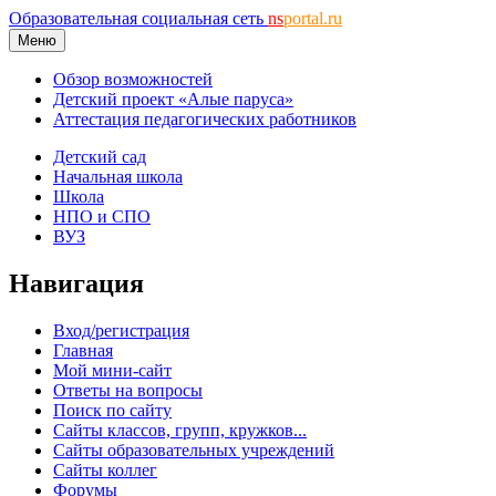
Образовательная социальная сеть
ns
portal.ru
Меню
Обзор возможностей
Детский проект «Алые паруса»
Аттестация педагогических работников
Детский сад
Начальная школа
Школа
НПО и СПО
ВУЗ
Навигация
Вход/регистрация
Главная
Мой мини-сайт
Ответы на вопросы
Поиск по сайту
Сайты классов, групп, кружков...
Сайты образовательных учреждений
Сайты коллег
Форумы