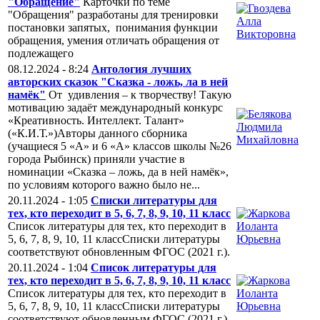
"Обращение"
Карточки по теме
"Обращения" разработаны для тренировки
постановки запятых, понимания функции
обращения, умения отличать обращения от
подлежащего
08.12.2024 - 8:24
Антология лучших
авторских сказок "Сказка - ложь, ла в ней
намёк"
От удивления – к творчеству! Такую
мотивацию задаёт международный конкурс
«Креативность. Интеллект. Талант»
(«К.И.Т.»)Авторы данного сборника
(учащиеся 5 «А» и 6 «А» классов школы №26
города Рыбинск) приняли участие в
номинации «Сказка – ложь, да в ней намёк»,
по условиям которого важно было не...
20.11.2024 - 1:05
Списки литературы для
тех, кто переходит в 5, 6, 7, 8, 9, 10, 11 класс
Список литературы для тех, кто переходит в
5, 6, 7, 8, 9, 10, 11 классСписки литературы
соответствуют обновленным ФГОС (2021 г.).
20.11.2024 - 1:04
Список литературы для
тех, кто переходит в 5, 6, 7, 8, 9, 10, 11 класс
Список литературы для тех, кто переходит в
5, 6, 7, 8, 9, 10, 11 классСписки литературы
соответствуют обновленным ФГОС (2021 г.).