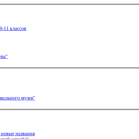
9-11 классов
тны"
кольного музея"
тных и их новые названия