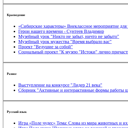
Краеведение
«Сибирские характеры» Внеклассное мероприятие для 
Герои нашего времени - Сунтеев Владимир
Музейный урок "Никто не забыт, ничто не забыто"
Музейный урок мужества "Время выбрало вас"
Проект "Ведущие за собой"
Социальный проект "К музею "Истоки" лично причас
Разное
Выступление на конкурсе "Лидер 21 века"
Сборник "Активные и интерактивные формы работы ш
Русский язык
Игра «Поле чудес» Тема: Слова из мира живо