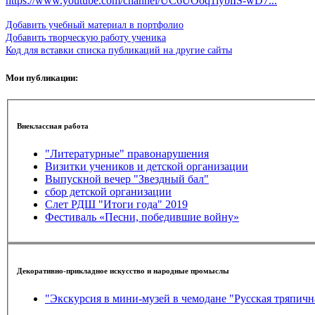
https://www.youtube.com/channel/UC6UOoq1lybiIS-wD7...
Добавить учебный материал в портфолио
Добавить творческую работу ученика
Код для вставки списка публикаций на другие сайты
Мои публикации:
Внеклассная работа
"Литературные" правонарушения
Визитки учеников и детской организации
Выпускной вечер "Звездный бал"
сбор детской организации
Слет РДШ "Итоги года" 2019
Фестиваль «Песни, победившие войну»
Декоративно-прикладное искусство и народные промыслы
"Экскурсия в мини-музей в чемодане "Русская тряпичн