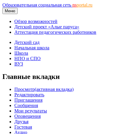
Образовательная социальная сеть
ns
portal.ru
Меню
Обзор возможностей
Детский проект «Алые паруса»
Аттестация педагогических работников
Детский сад
Начальная школа
Школа
НПО и СПО
ВУЗ
Главные вкладки
Просмотр
(активная вкладка)
Редактировать
Приглашения
Сообщения
Мои результаты
Оповещения
Друзья
Гостевая
Аудио