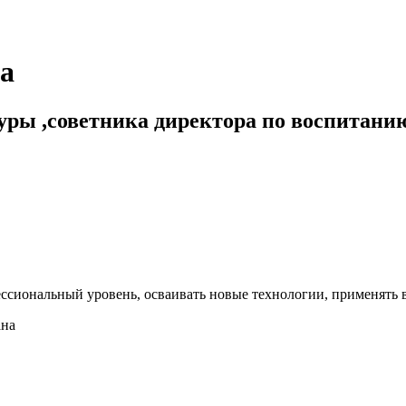
а
туры ,советника директора по воспитани
сиональный уровень, осваивать новые технологии, применять в 
ана