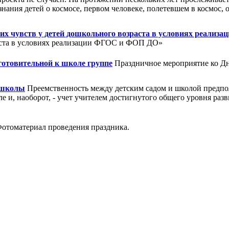
ания детей о космосе, первом человеке, полетевшем в космос, 
х чувств у детей дошкольного возраста в условиях реали
раста в условиях реализации ФГОС и ФОП ДО»
готовительной к школе группе
Праздничное мероприятие ко Дн
и школы
Преемственность между детским садом и школой предпо
е и, наоборот, - учет учителем достигнутого общего уровня ра
отоматериал проведения праздника.