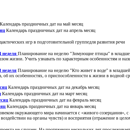
Календарь праздничных дат на май месяц
сяц
Календарь праздничных дат на апрель месяц
дактических игр в подготовительной группедля развития речи
4 неделя
Планирование на неделю "Зимующие птицы" в младшей 
зом жизни. Учить узнавать по характерным особенностям и наз
3 неделя
Планирование на неделю "Кто живет в воде" в младшей
а, об их особенностях, о приспособленности к жизни в водной с
сяц
Календарь праздничных дат на декабрь месяц
ц
Календарь праздничных дат на март месяц
есяц
Календарь праздничных дат на февраль месяц
сяц
Календарь праздничных дат на январь месяц
овеком окружающего мира начинается с «живого созерцания», с
 воздействии на органы чувств) и восприятия (отражение в цел
роекта не случаен. На протяжении нескольких лет прослеживает