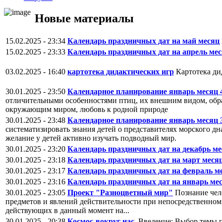
Новые материалы
15.02.2025 - 23:34
Календарь праздничных дат на май месяц
15.02.2025 - 23:33
Календарь праздничных дат на апрель ме
03.02.2025 - 16:40
картотека дидактических игр
Картотека ди
30.01.2025 - 23:50
Календарное планирование январь месяц 
отличительными особенностями птиц, их внешним видом, обра
окружающим миром, любовь к родной природе
30.01.2025 - 23:48
Календарное планирование январь месяц 
систематизировать знания детей о представителях морского дн
желание у детей активно изучать подводный мир.
30.01.2025 - 23:20
Календарь праздничных дат на декабрь ме
30.01.2025 - 23:18
Календарь праздничных дат на март меся
30.01.2025 - 23:17
Календарь праздничных дат на февраль м
30.01.2025 - 23:16
Календарь праздничных дат на январь ме
30.01.2025 - 23:05
Проект "Разноцветный мир"
Познание чел
предметов и явлений действительности при непосредственном
действующих в данный момент на...
30.01.2025 - 20:38
Космос-вокруг нас.
Введение: Выбор темы п