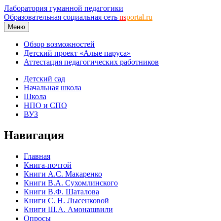
Лаборатория гуманной педагогики
Образовательная социальная сеть
ns
portal.ru
Меню
Обзор возможностей
Детский проект «Алые паруса»
Аттестация педагогических работников
Детский сад
Начальная школа
Школа
НПО и СПО
ВУЗ
Навигация
Главная
Книга-почтой
Книги А.С. Макаренко
Книги В.А. Сухомлинского
Книги В.Ф. Шаталова
Книги С. Н. Лысенковой
Книги Ш.А. Амонашвили
Опросы