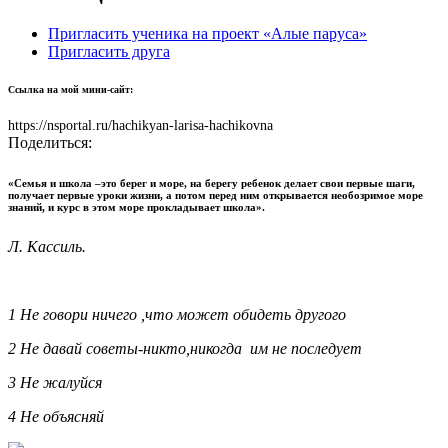
Пригласить ученика на проект «Алые паруса»
Пригласить друга
Ссылка на мой мини-сайт:
https://nsportal.ru/hachikyan-larisa-hachikovna
Поделиться:
«Семья и школа –это берег и море, на берегу ребенок делает свои первые шаги,
получает первые уроки жизни, а потом перед ним открывается необозримое море
знаний, и курс в этом море прокладывает школа».
Л. Кассиль.
1 Не говори ничего ,что может обидеть другого
2 Не давай советы-никто,никогда им не последует
3 Не жалуйся
4 Не объясняй