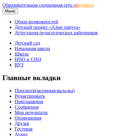
Образовательная социальная сеть
ns
portal.ru
Меню
Обзор возможностей
Детский проект «Алые паруса»
Аттестация педагогических работников
Детский сад
Начальная школа
Школа
НПО и СПО
ВУЗ
Главные вкладки
Просмотр
(активная вкладка)
Редактировать
Приглашения
Сообщения
Мои результаты
Оповещения
Друзья
Гостевая
Аудио