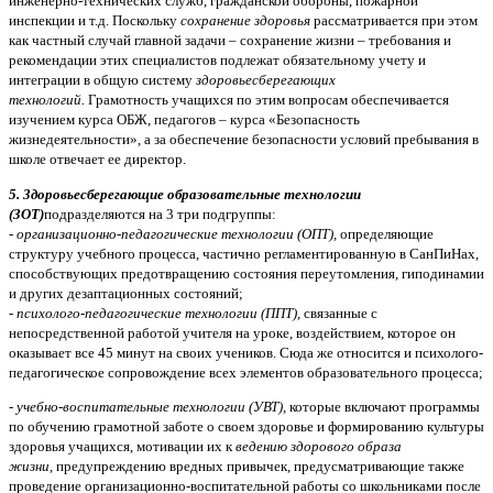
инженерно-технических служб, гражданской обороны, пожарной
инспекции и т.д. Поскольку
сохранение здоровья
рассматривается при этом
как частный случай главной задачи – сохранение жизни – требования и
рекомендации этих специалистов подлежат обязательному учету и
интеграции в общую систему
здоровьесберегающих
технологий.
Грамотность учащихся по этим вопросам обеспечивается
изучением курса ОБЖ, педагогов – курса «Безопасность
жизнедеятельности», а за обеспечение безопасности условий пребывания в
школе отвечает ее директор.
5. 3доровьесберегающие образовательные технологии
(ЗОТ)
подразделяются на 3 три подгруппы:
- организационно-педагогические технологии (ОПТ),
определяющие
структуру учебного процесса, частично регламентированную в СанПиНах,
способствующих предотвращению состояния переутомления, гиподинамии
и других дезаптационных состояний;
- психолого-педагогические технологии (ППТ),
связанные с
непосредственной работой учителя на уроке, воздействием, которое он
оказывает все 45 минут на своих учеников. Сюда же относится и психолого-
педагогическое сопровождение всех элементов образовательного процесса;
- учебно-воспитательные технологии (УВТ),
которые включают программы
по обучению грамотной заботе о своем здоровье и формированию культуры
здоровья учащихся, мотивации их к
ведению здорового образа
жизни,
предупреждению вредных привычек, предусматривающие также
проведение организационно-воспитательной работы со школьниками после