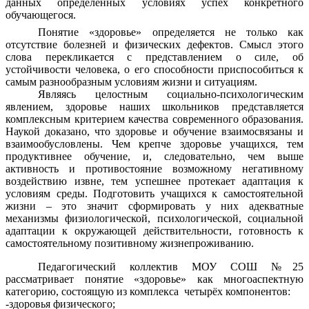
данных определенных условиях успех конкретного
обучающегося.
Понятие «здоровье» определяется не только как
отсутствие болезней и физических дефектов. Смысл этого
слова перекликается с представлением о силе, об
устойчивости человека, о его способности приспособиться к
самым разнообразным условиям жизни и ситуациям.
Являясь целостным социально-психологическим
явлением, здоровье наших школьников представляется
комплексным критерием качества современного образования.
Наукой доказано, что здоровье и обучение взаимосвязаны и
взаимообусловлены. Чем крепче здоровье учащихся, тем
продуктивнее обучение, и, следовательно, чем выше
активность и противостояние возможному негативному
воздействию извне, тем успешнее протекает адаптация к
условиям среды. Подготовить учащихся к самостоятельной
жизни – это значит сформировать у них адекватные
механизмы физиологической, психологической, социальной
адаптации к окружающей действительности, готовность к
самостоятельному позитивному жизнепроживанию.
Педагогический коллектив МОУ СОШ №25
рассматривает понятие «здоровье» как многоаспектную
категорию, состоящую из комплекса четырёх компонентов:
-здоровья физического;