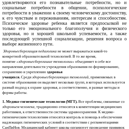
удовлетворяются его познавательные потребности, но и
социальные потребности в общении, психологические
потребности в уважении к своему человеческому достоинству,
к его чувствам и переживаниям, интересам и способностям.
Психическое здоровье ребенка является предпосылкой не
только его эмоционального благополучия и физического
здоровья, но и хорошей школьной успеваемости, а также
последующей успешной социализации, решения вопроса о
выборе жизненного пути.
Здоровьесберегащая педагогика
не может выражаться какой-то
конкретной образовательной технологией. В то же время,
понятие
«здоровьесберегашие технологии»
объединяет в себе все
направления деятельности учреждения образования по формированию,
сохранению и укреплению
здоровья
учащихся.
Среди
здоровьесберегающих технологий,
применяемых в
системе образования он выделяет несколько групп, в которых используется
разный подход к охране здоровья, а соответственно, и разные методы и
формы работы.
1. Медико-гигиенические технологии (МГТ).
Все проблемы, связанные со
здоровьем человека,
традиционно относятся к компетенции медицинских
работников, к ответственности системы здравоохранения. К медико-
гигиеническим технологиям относятся контроль и помощь в обеспечении
надлежащих гигиенических условий в соответствии с регламентациями
СанПиНов. Медицинский кабинет школы организует проведение прививок