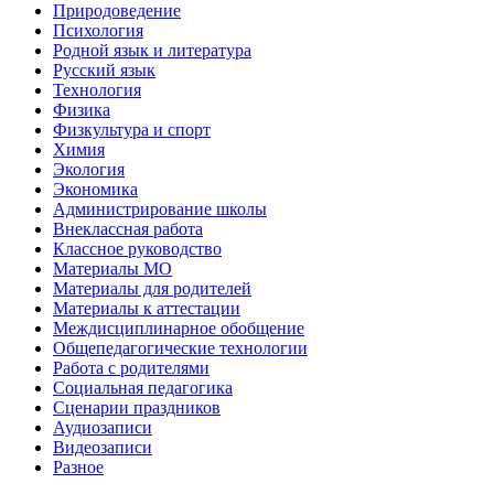
Природоведение
Психология
Родной язык и литература
Русский язык
Технология
Физика
Физкультура и спорт
Химия
Экология
Экономика
Администрирование школы
Внеклассная работа
Классное руководство
Материалы МО
Материалы для родителей
Материалы к аттестации
Междисциплинарное обобщение
Общепедагогические технологии
Работа с родителями
Социальная педагогика
Сценарии праздников
Аудиозаписи
Видеозаписи
Разное