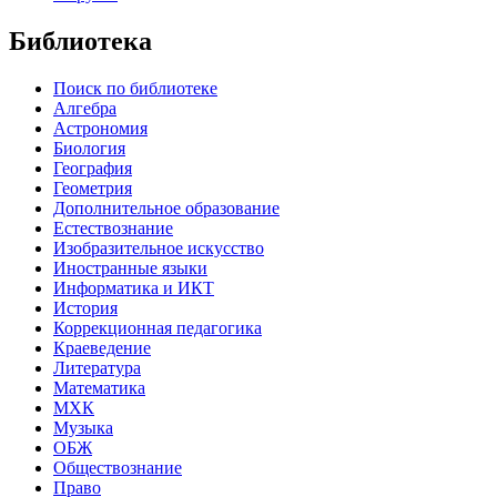
Библиотека
Поиск по библиотеке
Алгебра
Астрономия
Биология
География
Геометрия
Дополнительное образование
Естествознание
Изобразительное искусство
Иностранные языки
Информатика и ИКТ
История
Коррекционная педагогика
Краеведение
Литература
Математика
МХК
Музыка
ОБЖ
Обществознание
Право