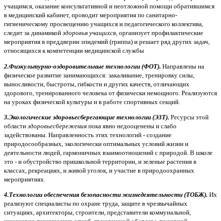
учащимся, оказание консультативной и неотложной помощи обратившимся
в медицинский кабинет, проводит мероприятия по санитарно-
гигиеническому просвещению учащихся и педагогического коллектива,
следит за динамикой
здоровья учащихся,
организует профилактические
мероприятия в преддверии эпидемий (гриппа) и решает ряд других задач,
относящихся к компетенции медицинской службы
2.Физкультурно-оздоровительные технологии (ФОТ).
Направлены на
физическое развитие занимающихся: закаливание, тренировку силы,
выносливости, быстроты, гибкости и других качеств, отличающих
здорового, тренированного человека от физически немощного. Реализуются
на уроках физической культуры и в работе спортивных секций.
3.Экологические здоровьесберегающие технологии (ЭЗТ).
Ресурсы этой
области
здоровьесбережения
пока явно недооценены и слабо
задействованы. Направленность этих технологий - создание
природосообразных, экологически оптимальных условий жизни и
деятельности людей, гармоничных взаимоотношений с природой. В школе
это - и обустройство пришкольной территории, и зеленые растения в
классах, рекреациях, и живой уголок, и участие в природоохранных
мероприятиях.
4.Технологии обеспечения безопасности жизнедеятельности (ТОБЖ).
Их
реализуют специалисты по охране труда, защите в чрезвычайных
ситуациях, архитекторы, строители, представители коммунальной,