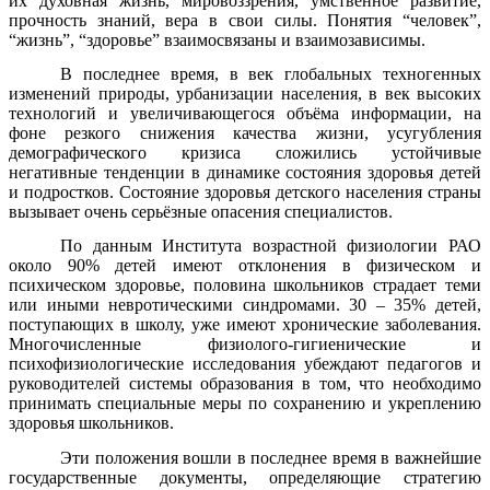
их духовная жизнь, мировоззрения, умственное развитие,
прочность знаний, вера в свои силы. Понятия “человек”,
“жизнь”, “здоровье” взаимосвязаны и взаимозависимы.
В последнее время, в век глобальных техногенных
изменений природы, урбанизации населения, в век высоких
технологий и увеличивающегося объёма информации, на
фоне резкого снижения качества жизни, усугубления
демографического кризиса сложились устойчивые
негативные тенденции в динамике состояния здоровья детей
и подростков. Состояние здоровья детского населения страны
вызывает очень серьёзные опасения специалистов.
По данным Института возрастной физиологии РАО
около 90% детей имеют отклонения в физическом и
психическом здоровье, половина школьников страдает теми
или иными невротическими синдромами. 30 – 35% детей,
поступающих в школу, уже имеют хронические заболевания.
Многочисленные физиолого-гигиенические и
психофизиологические исследования убеждают педагогов и
руководителей системы образования в том, что необходимо
принимать специальные меры по сохранению и укреплению
здоровья школьников.
Эти положения вошли в последнее время в важнейшие
государственные документы, определяющие стратегию