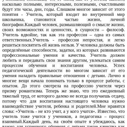
насколько полными, интересными, полез­ными, счастливыми
будут эти часы, дни, годы. Слишком многое зависит от этого
понятия - Учитель, который входит во внутренний мир
школьника, становится частью жизни, личной
биографии.Каждый человек, размышляющий о смысле жизни,
своих возможностях и ценностях, в сущности – философ.
Учитель вдвойне, так как эта профессия – одна из самых
ответственных.Учитель - профессия непростая, и легко
решиться посвятить ей жизнь нельзя. У человека должны быть
определённые способности, задатки, из которых развиваются
профессиональные умения и качества. Учитель должен
любить и передавать свои знания другим, увлекаться самим
процессом обучения и воспитания человека. Успех
педагогической деятельности во многом зависит от его
умения наладить правильные отношения с детьми. Лично я
многие вещи начала понимать только в процессе работы, с
опытом. До этого смотрела на профессию учителя через
призму романтизма. Теперь же знаю, что это ежедневный
тяжелый труд, от которого далеко не всегда получаешь отдачу,
потому что для воспитания настоящего человека нужно
взаимодействие учителя, ребенка и родителей.Мне нравятся
слова: «Учитель - не кто учит, а у кого учатся». Известно, что
учитель тоже учится у учеников, а педагогика – процесс
взаимный.Каждый день, на своём опыте я убеждаюсь, как
важно для успешного общения с детьми такие качества как