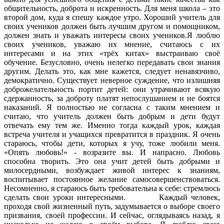
общительность, доброта и искренность. Для меня школа – это
второй дом, куда я спешу каждое утро. Хороший учитель для
своих учеников должен быть лучшим другом и помощником,
должен знать и уважать интересы своих учеников.Я люблю
своих учеников, уважаю их мнение, считаюсь с их
интересами и на этих «трёх китах» выстраиваю своё
обучение. Безусловно, очень нелегко передавать свои знания
другим. Делать это, как мне кажется, следует ненавязчиво,
демократично. Существует неверное суждение, что излишняя
доброжелательность портит детей: они утрачивают всякую
сдержанность, за доброту платят непослушанием и не боятся
наказаний. Я полностью не согласна с таким мнением и
считаю, что учитель должен быть добрым и дети будут
отвечать ему тем же. Именно тогда каждый урок, каждая
встреча учителя и учащихся превратится в праздник. Я очень
стараюсь, чтобы дети, которых я учу, тоже любили меня.
«Опять любовь!» - возразите вы. И напрасно. Любовь
способна творить. Это она учит детей быть добрыми и
милосердными, возбуждает живой интерес к знаниям,
воспитывает постоянное желание самосовершенствоваться.
Несомненно, я стараюсь быть требовательна к себе: стремлюсь
сделать свои уроки интересными. Каждый человек,
проходя свой жизненный путь, задумывается о выборе своего
призвания, своей профессии. И сейчас, оглядываясь назад, я