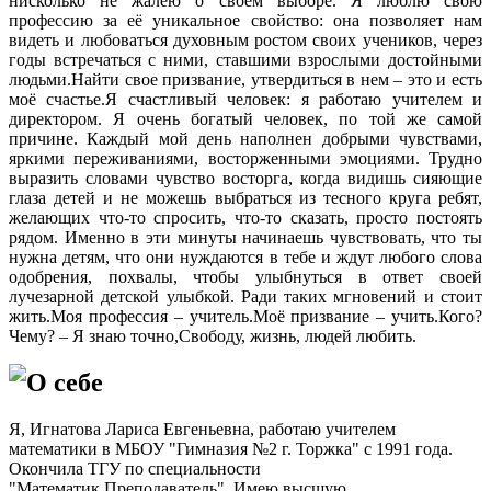
нисколько не жалею о своём выборе. Я люблю свою
профессию за её уникальное свойство: она позволяет нам
видеть и любоваться духовным ростом своих учеников, через
годы встречаться с ними, ставшими взрослыми достойными
людьми.Найти свое призвание, утвердиться в нем – это и есть
моё счастье.Я счастливый человек: я работаю учителем и
директором. Я очень богатый человек, по той же самой
причине. Каждый мой день наполнен добрыми чувствами,
яркими переживаниями, восторженными эмоциями. Трудно
выразить словами чувство восторга, когда видишь сияющие
глаза детей и не можешь выбраться из тесного круга ребят,
желающих что-то спросить, что-то сказать, просто постоять
рядом. Именно в эти минуты начинаешь чувствовать, что ты
нужна детям, что они нуждаются в тебе и ждут любого слова
одобрения, похвалы, чтобы улыбнуться в ответ своей
лучезарной детской улыбкой. Ради таких мгновений и стоит
жить.Моя профессия – учитель.Моё призвание – учить.Кого?
Чему? – Я знаю точно,Свободу, жизнь, людей любить.
О себе
Я, Игнатова Лариса Евгеньевна, работаю учителем
математики в МБОУ "Гимназия №2 г. Торжка" с 1991 года.
Окончила ТГУ по специальности
"Математик.Преподаватель". Имею высшую