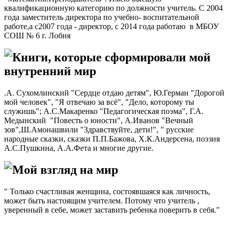
квалификационную категорию по должности учитель. С 2004
года заместитель директора по учебно- воспитательной
работе,а с2007 года - директор, с 2014 года работаю в МБОУ
СОШ № 6 г. Лобня
Книги, которые сформировали мой
внутренний мир
.А. Сухомлинский "Сердце отдаю детям", Ю.Герман "Дорогой
мой человек", "Я отвечаю за всё", "Дело, которому ты
служишь"; А.С.Макаренко "Педагогическая поэма", Г.А.
Медынский "Повесть о юности", А.Иванов "Вечный
зов",Ш.Амонашвили "Здравствуйте, дети!", " русские
народные сказки, сказки П.П.Бажова, Х.К.Андерсена, поэзия
А.С.Пушкина, А.А.Фета и многие другие.
Мой взгляд на мир
" Только счастливая женщина, состоявшаяся как личность,
может быть настоящим учителем. Потому что учитель ,
уверенный в себе, может заставить ребенка поверить в себя."