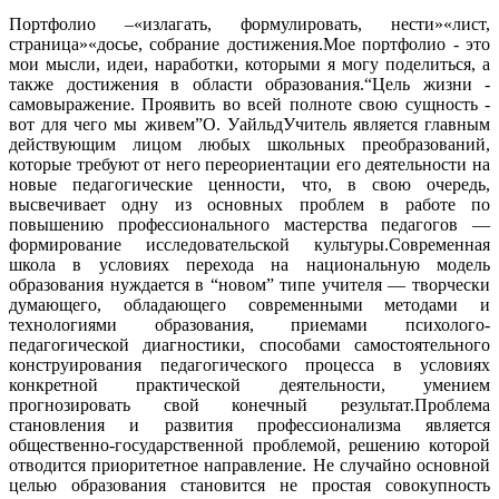
Портфолио –«излагать, формулировать, нести»«лист,
страница»«досье, собрание достижения.Мое портфолио - это
мои мысли, идеи, наработки, которыми я могу поделиться, а
также достижения в области образования.“Цель жизни -
самовыражение. Проявить во всей полноте свою сущность -
вот для чего мы живем”О. УайльдУчитель является главным
действующим лицом любых школьных преобразований,
которые требуют от него переориентации его деятельности на
новые педагогические ценности, что, в свою очередь,
высвечивает одну из основных проблем в работе по
повышению профессионального мастерства педагогов —
формирование исследовательской культуры.Современная
школа в условиях перехода на национальную модель
образования нуждается в “новом” типе учителя — творчески
думающего, обладающего современными методами и
технологиями образования, приемами психолого-
педагогической диагностики, способами самостоятельного
конструирования педагогического процесса в условиях
конкретной практической деятельности, умением
прогнозировать свой конечный результат.Проблема
становления и развития профессионализма является
общественно-государственной проблемой, решению которой
отводится приоритетное направление. Не случайно основной
целью образования становится не простая совокупность