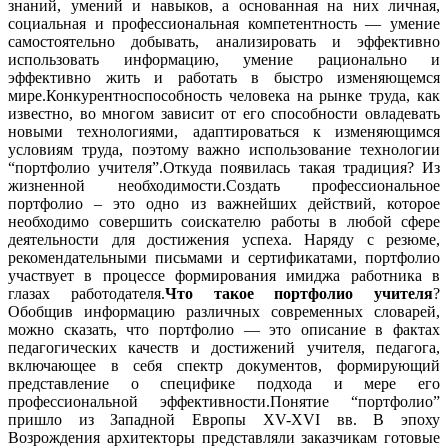
знаний, умений и навыков, а основанная на них личная,
социальная и профессиональная компетентность — умение
самостоятельно добывать, анализировать и эффективно
использовать информацию, умение рационально и
эффективно жить и работать в быстро изменяющемся
мире.Конкурентноспособность человека на рынке труда, как
известно, во многом зависит от его способности овладевать
новыми технологиями, адаптироваться к изменяющимся
условиям труда, поэтому важно использование технологии
“портфолио учителя”.Откуда появилась такая традиция? Из
жизненной необходимости.Создать профессиональное
портфолио – это одно из важнейших действий, которое
необходимо совершить соискателю работы в любой сфере
деятельности для достижения успеха. Наряду с резюме,
рекомендательными письмами и сертификатами, портфолио
участвует в процессе формирования имиджа работника в
глазах работодателя.
Что такое портфолио учителя
?
Обобщив информацию различных современных словарей,
можно сказать, что портфолио — это описание в фактах
педагогических качеств и достижений учителя, педагога,
включающее в себя спектр документов, формирующий
представление о специфике подхода и мере его
профессиональной эффективности.Понятие “портфолио”
пришло из Западной Европы ХV-XVI вв. В эпоху
Возрождения архитекторы представляли заказчикам готовые