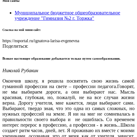
Мои сайты
Муниципальное бюджетное общеобразовательное
учреждение "Гимназия №2 г. Торжка"
Ссылка на мой мини-сайт:
https://nsportal.ru/ignatova-larisa-evgenevna
Поделиться:
Всякое настоящее образование добывается только путем самообразования.
Николай Рубакин
Окончив школу, я решила посвятить свою жизнь самой
гуманной профессии на свете – профессии педагога.Говорят,
не мы выбираем дороги, а они выбирают нас. Мысль
красивая, глубокая, но, пожалуй, не на все случаи жизни
верна. Дорогу учителя, мне кажется, люди выбирают сами.
Выбирают, твердо зная, что это одна из самых сложных, но
нужных профессий на земле. Я ни на миг не сомневалась в
правильности своего выбора и не ошиблась. Со временем
интерес перерос в профессию, а профессия - в жизнь...Школа
создает ритм часов, дней, лет. Я проживаю их вместе с моими
учениками, осознавая, что от меня, как от учителя, зависит,