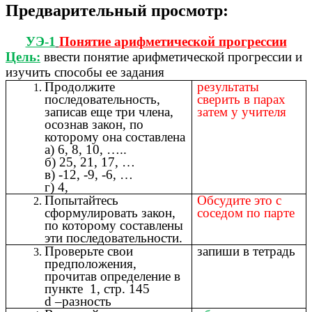
Предварительный просмотр:
УЭ-1
Понятие арифметической прогрессии
Цель:
ввести понятие арифметической прогрессии и
изучить способы ее задания
Продолжите
результаты
последовательность,
сверить в парах
записав еще три члена,
затем у учителя
осознав закон, по
которому она составлена
а) 6, 8, 10, …..
б) 25, 21, 17, …
в) -12, -9, -6, …
г) 4,
Попытайтесь
Обсудите это с
сформулировать закон,
соседом по парте
по которому составлены
эти последовательности.
Проверьте свои
запиши в тетрадь
предположения,
прочитав определение в
пункте 1, стр. 145
d –разность