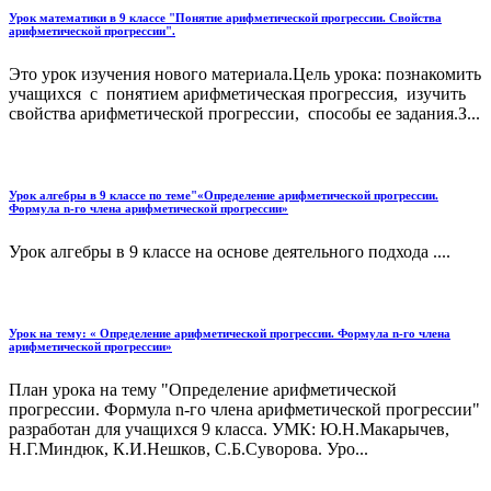
Урок математики в 9 классе "Понятие арифметической прогрессии. Свойства
арифметической прогрессии".
Это урок изучения нового материала.Цель урока: познакомить
учащихся с понятием арифметическая прогрессия, изучить
свойства арифметической прогрессии, способы ее задания.З...
Урок алгебры в 9 классе по теме"«Определение арифметической прогрессии.
Формула n-го члена арифметической прогрессии»
Урок алгебры в 9 классе на основе деятельного подхода ....
Урок на тему: « Определение арифметической прогрессии. Формула n-го члена
арифметической прогрессии»
План урока на тему "Определение арифметической
прогрессии. Формула n-го члена арифметической прогрессии"
разработан для учащихся 9 класса. УМК: Ю.Н.Макарычев,
Н.Г.Миндюк, К.И.Нешков, С.Б.Суворова. Уро...