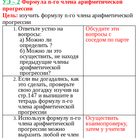
УЭ – 2
Формула n-го члена арифметической
прогрессии
Цель
:
изучить формулу n-го члена арифметической
прогрессии
Ответьте устно на
Обсудите эти
вопросы:
вопросы с
а) Можно ли
соседом по парте
определить ?
б) Можно ли это
осуществить, не находя
предыдущие члены
арифметической
прогрессии?
Если вы догадались, как
это сделать, проверьте
свою догадку изучив на
стр.147 и выпишите в
тетрадь формулу n-го
члена арифметической
прогрессии
Используя формулу n-го
Осуществить
члена арифметической
взаимопроверку,
прогрессии можно
затем у учителя
выразить любой ее член