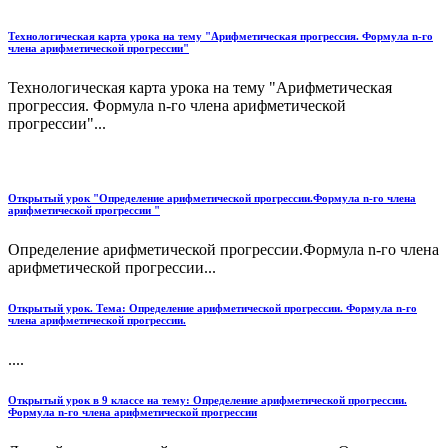
Технологическая карта урока на тему "Арифметическая прогрессия. Формула n-го
члена арифметической прогрессии"
Технологическая карта урока на тему "Арифметическая
прогрессия. Формула n-го члена арифметической
прогрессии"...
Открытый урок "Определение арифметической прогрессии.Формула n-го члена
арифметической прогрессии "
Определение арифметической прогрессии.Формула n-го члена
арифметической прогрессии...
Открытый урок. Тема: Определение арифметической прогрессии. Формула n-го
члена арифметической прогрессии.
....
Открытый урок в 9 классе на тему: Определение арифметической прогрессии.
Формула n-го члена арифметической прогрессии