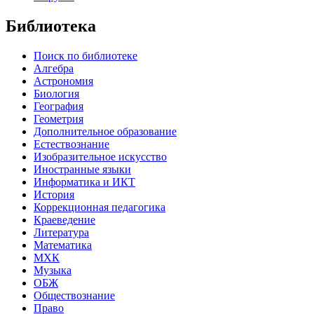
Библиотека
Поиск по библиотеке
Алгебра
Астрономия
Биология
География
Геометрия
Дополнительное образование
Естествознание
Изобразительное искусство
Иностранные языки
Информатика и ИКТ
История
Коррекционная педагогика
Краеведение
Литература
Математика
МХК
Музыка
ОБЖ
Обществознание
Право