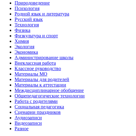
Природоведение
Психология
Родной язык и литература
Русский язык
Технология
Физика
Физкультура и спорт
Химия
Экология
Экономика
Администрирование школы
Внеклассная работа
Классное руководство
Материалы МО
Материалы для родителей
Материалы к аттестации
Междисциплинарное обобщение
Общепедагогические технологии
Работа с родителями
Социальная педагогика
Сценарии праздников
Аудиозаписи
Видеозаписи
Разное