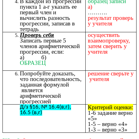
В каждой из прогрессии
образец записи
пункта 1 а-г указать ее
а)
первый член и
……….
вычислить разность
результат проверь
прогрессии, записав в
у учителя
тетрадь
Проверь себя
осуществить
Записать первые 5
взаимопроверку,
членов арифметической
затем сверить у
прогрессии, если:
учителя
а) б)
ОБРАЗЕЦ
Попробуйте доказать,
решение сверьте у
что последовательность,
учителя
заданная формулой
является
арифметической
прогрессией
Критерий оценки:
Д/з §16, № 16.4(в,г),
1-6 задание верно
16.5 (в,г)
«5»
1-5 – верно «4»
1-3 – верно «3»