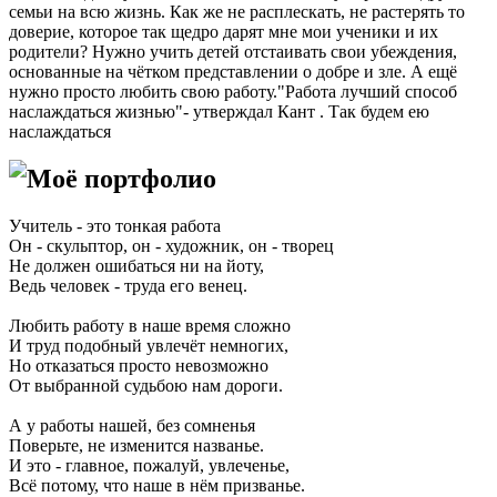
семьи на всю жизнь. Как же не расплескать, не растерять то
доверие, которое так щедро дарят мне мои ученики и их
родители? Нужно учить детей отстаивать свои убеждения,
основанные на чётком представлении о добре и зле. А ещё
нужно просто любить свою работу."Работа лучший способ
наслаждаться жизнью"- утверждал Кант . Так будем ею
наслаждаться
Моё портфолио
Учитель - это тонкая работа
Он - скульптор, он - художник, он - творец
Не должен ошибаться ни на йоту,
Ведь человек - труда его венец.
Любить работу в наше время сложно
И труд подобный увлечёт немногих,
Но отказаться просто невозможно
От выбранной судьбою нам дороги.
А у работы нашей, без сомненья
Поверьте, не изменится названье.
И это - главное, пожалуй, увлеченье,
Всё потому, что наше в нём призванье.