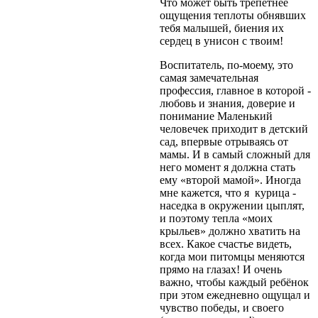
Что может быть трепетнее
ощущения теплоты обнявших
тебя малышей, биения их
сердец в унисон с твоим!
Воспитатель, по-моему, это
самая замечательная
профессия, главное в которой -
любовь и знания, доверие и
понимание Маленький
человечек приходит в детский
сад, впервые отрываясь от
мамы. И в самый сложный для
него момент я должна стать
ему «второй мамой». Иногда
мне кажется, что я курица -
наседка в окружении цыплят,
и поэтому тепла «моих
крыльев» должно хватить на
всех. Какое счастье видеть,
когда мои питомцы меняются
прямо на глазах! И очень
важно, чтобы каждый ребёнок
при этом ежедневно ощущал и
чувство победы, и своего