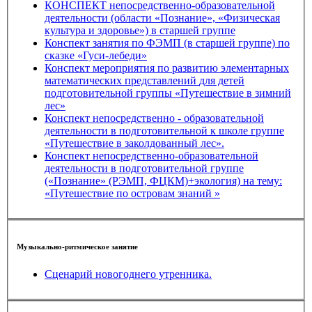
КОНСПЕКТ непосредственно-образовательной
деятельности (области «Познание», «Физическая
культура и здоровье») в старшей группе
Конспект занятия по ФЭМП (в старшей группе) по
сказке «Гуси-лебеди»
Конспект мероприятия по развитию элементарных
математических представлений для детей
подготовительной группы «Путешествие в зимний
лес»
Конспект непосредственно - образовательной
деятельности в подготовительной к школе группе
«Путешествие в заколдованный лес».
Конспект непосредственно-образовательной
деятельности в подготовительной группе
(«Познание» (РЭМП, ФЦКМ)+экология) на тему:
«Путешествие по островам знаний »
Музыкально-ритмическое занятие
Сценарий новогоднего утренника.