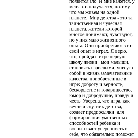
появится зло. И мне кажется, у
меня это получается, потому
что мы живем на одной
планете. Мир детства - это та
таинственная и чудесная
планета, жители которой
многое понимают, чувствуют,
но у них мало жизненного
опыта. Они приобретают этот
свой опыт в играх. Я верю,
что, пройдя в игре первую
школу жизни мои малыши,
становясь взрослыми, унесут с
собой в жизнь замечательные
качества, приобретенные в
игре: доброту и верность,
бескорыстие и товарищество,
юмор и добродушие, правду и
честь. Уверена, что игра, как
вечный спутник детства,
создает предпосылки для
формирования умственных
способностей ребенка и
воспитывает уверенность в
себе, что обязательно поможет