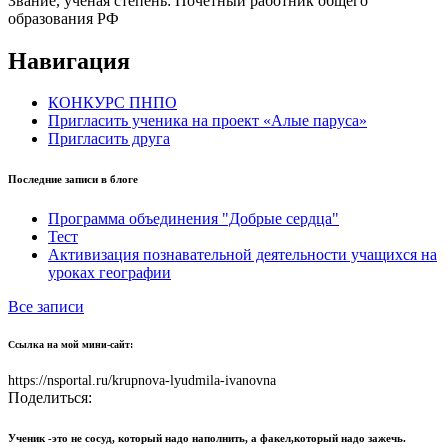
Звание, ученая степень:
Почетный работник общего
образования РФ
Навигация
КОНКУРС ПНПО
Пригласить ученика на проект «Алые паруса»
Пригласить друга
Последние записи в блоге
Программа объединения "Добрые сердца"
Тест
Активизация познавательной деятельности учащихся на
уроках географии
Все записи
Ссылка на мой мини-сайт:
https://nsportal.ru/krupnova-lyudmila-ivanovna
Поделиться:
Ученик -это не сосуд, который надо наполнить, а факел,который надо зажечь.