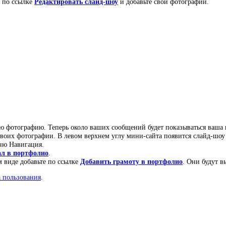
е по ссылке
Редактировать слайд-шоу
и добавьте свои фотографии.
ю фотографию. Теперь около ваших сообщений будет показываться ваша 
своих фотографии. В левом верхнем углу мини-сайта появится слайд-шо
ню Навигация.
ал в портфолио
.
 виде добавьте по ссылке
Добавить грамоту в портфолио
. Они будут в
 пользования
.