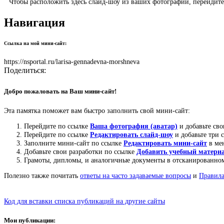
Чтобы расположить здесь слайд-шоу из ваших фотографий, перейдит
Навигация
Ссылка на мой мини-сайт:
https://nsportal.ru/larisa-gennadevna-morshneva
Поделиться:
Добро пожаловать на Ваш мини-сайт!
Эта памятка поможет вам быстро заполнить свой мини-сайт:
Перейдите по ссылке
Ваша фотография (аватар)
и добавьте сво
Перейдите по ссылке
Редактировать слайд-шоу
и добавьте три 
Заполните мини-сайт по ссылке
Редактировать мини-сайт
в ме
Добавьте свои разработки по ссылке
Добавить учебный матери
Грамоты, дипломы, и аналогичные документы в отсканированном
Полезно также почитать
ответы на часто задаваемые вопросы
и
Правила
Код для вставки списка публикаций на другие сайты
Мои публикации: