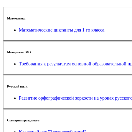
Математика
Математические диктанты для 1 го класса.
Материалы МО
Требования к результатам основной образовательной 
Русский язык
Развитие орфографической зоркости на уроках русского
Сценарии праздников
Классный час "Здравствуй,лето!"